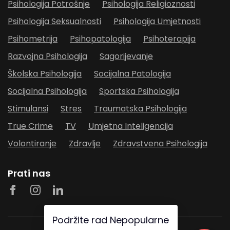
Psihologija Potrošnje
Psihologija Religioznosti
Psihologija Seksualnosti
Psihologija Umjetnosti
Psihometrija
Psihopatologija
Psihoterapija
Razvojna Psihologija
Sagorijevanje
Školska Psihologija
Socijalna Patologija
Socijalna Psihologija
Sportska Psihologija
Stimulansi
Stres
Traumatska Psihologija
True Crime
TV
Umjetna Inteligencija
Volontiranje
Zdravlje
Zdravstvena Psihologija
Prati nas
Podržite rad Nepopularne