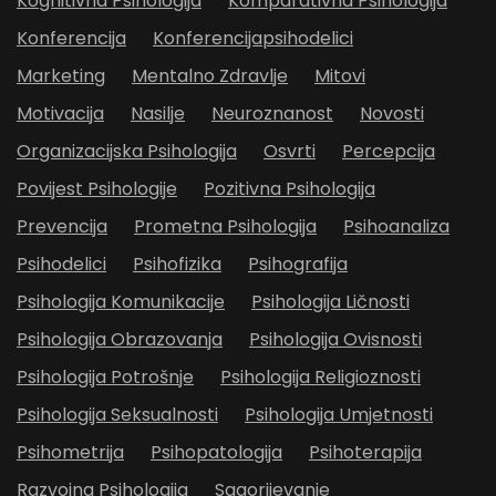
Kognitivna Psihologija
Komparativna Psihologija
Konferencija
Konferencijapsihodelici
Marketing
Mentalno Zdravlje
Mitovi
Motivacija
Nasilje
Neuroznanost
Novosti
Organizacijska Psihologija
Osvrti
Percepcija
Povijest Psihologije
Pozitivna Psihologija
Prevencija
Prometna Psihologija
Psihoanaliza
Psihodelici
Psihofizika
Psihografija
Psihologija Komunikacije
Psihologija Ličnosti
Psihologija Obrazovanja
Psihologija Ovisnosti
Psihologija Potrošnje
Psihologija Religioznosti
Psihologija Seksualnosti
Psihologija Umjetnosti
Psihometrija
Psihopatologija
Psihoterapija
Razvojna Psihologija
Sagorijevanje