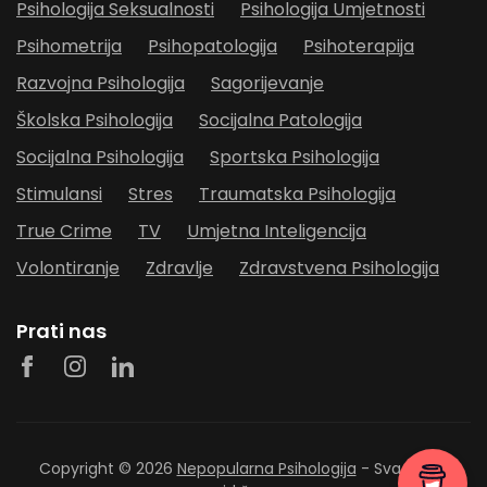
Psihologija Seksualnosti
Psihologija Umjetnosti
Psihometrija
Psihopatologija
Psihoterapija
Razvojna Psihologija
Sagorijevanje
Školska Psihologija
Socijalna Patologija
Socijalna Psihologija
Sportska Psihologija
Stimulansi
Stres
Traumatska Psihologija
True Crime
TV
Umjetna Inteligencija
Volontiranje
Zdravlje
Zdravstvena Psihologija
Prati nas
Copyright © 2026
Nepopularna Psihologija
- Sva prava