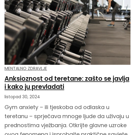
MENTALNO ZDRAVLJE
Anksioznost od teretane: zašto se javlja
i kako ju prevladati
listopad 30, 2024
Gym anxiety – ili tjeskoba od odlaska u
teretanu – sprječava mnoge ljude da uživaju u
prednostima vježbanja. Otkrijte glavne uzroke
ovog fenomena i isprobajte praktične savjete