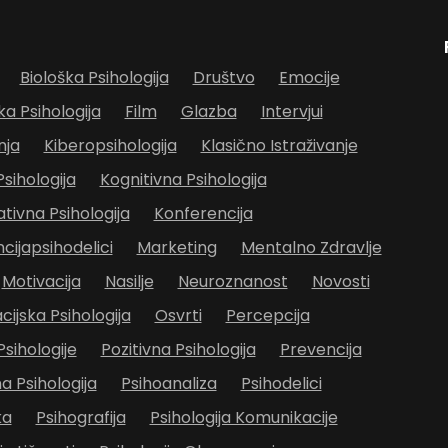
Biološka Psihologija
Društvo
Emocije
ka Psihologija
Film
Glazba
Intervjui
nja
Kiberopsihologija
Klasično Istraživanje
Psihologija
Kognitivna Psihologija
ivna Psihologija
Konferencija
cijapsihodelici
Marketing
Mentalno Zdravlje
Motivacija
Nasilje
Neuroznanost
Novosti
cijska Psihologija
Osvrti
Percepcija
Psihologije
Pozitivna Psihologija
Prevencija
 Psihologija
Psihoanaliza
Psihodelici
ka
Psihografija
Psihologija Komunikacije