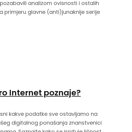
zabavili analizom ovisnosti i ostalih
 primjeru glavne (anti)junaknije serije
ro Internet poznaje?
sni kakve podatke sve ostavljamo na
ašeg digitalnog ponašanja znanstvenici
ama. Saznajte kako se ispituje ličnost