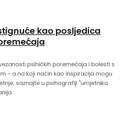
tignuće kao posljedica
oremećaja
vezanosti psihičkih poremećaja i bolesti s
m - a na koji način kao inspiracija mogu
tnje, saznajte u psihografiji ''umjetnika
nija.