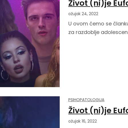
Život (ni)je Euf
ožujak 24, 2022
U ovom ćemo se članku o
za razdoblje adolescenci
PSIHOPATOLOGIJA
Život (ni)je Euf
ožujak 16, 2022