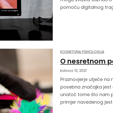
pomoću digitalnog tra
KOGNITIVNA PSIHOLOGIJA
O nesretnom pe
kolovoz 13, 2021
Praznovjerje utječe na n
posebna značajka jest 
unatoč tome što nam por
primjer navedenog jest 