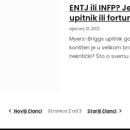
ENTJ ili INFP? J
upitnik ili fort
siječanj 31, 2021
Myers-Briggs upitnik god
korišten je u velikom broj
nekritički? Što o svemu 
Noviji članci
Stranica 2 od 3
Stariji članci