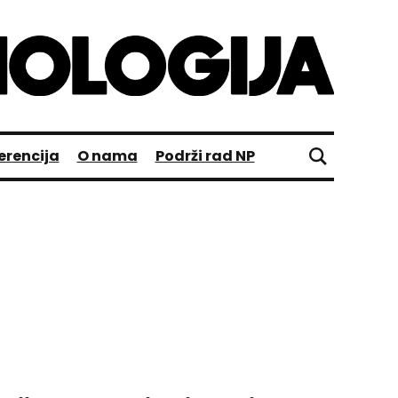
erencija
O nama
Podrži rad NP