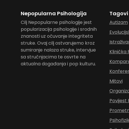
Nepopularna Psihologija
Tagovi
Cilj Nepopularne psihologije jest
Autizam
popularizacija psihologije i srodnih
Evolucijs
znanosti uz očuvanje integriteta
Istraživa
struke. Ovaj cilj ostvarujemo kroz
sumiranje nalaza struke, intervjue
Klinička 
sa stručnjacima te osvrte na
Komparat
aktualna događanja i pop kulturu.
Konferen
Mitovi
Organiza
Povijest 
Prometna
Psihofizi