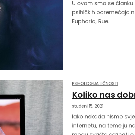
U ovom smo se članku po
psihičkih poremećaja na
Euphoria, Rue.
PSIHOLOGIJA LIČNOSTI
Koliko nas dob
studeni 15, 2021
Iako nekada nismo svje
internetu, na temelju n
mogu svašta saznati o n