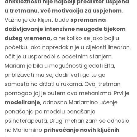
anksioznosti nije najbolji prediktor uspjeha
u tretmanu, već motivacija za uspjehom
.
Važno je da klijent bude
spreman na
doživljavanje
intenzivne neugode tijekom
dužeg vremena,
a ne koliko se jako boji u
početku. Iako napredak nije u cijelosti linearan,
očit je u usporedbi s početnim stanjem.
Mariam je bila u mogućnosti gledati Elfa,
približavati mu se, dodirivati ga te ga
samostalno držati u rukama. Ovaj tretman
pomogao joj je putem dva mehanizma. Prvi je
modeliranje
, odnosno Mariamino učenje
ponašanja po modelu ponašanja
psihoterapeuta. Drugi mehanizam se odnosio
na Mariamino
prihvaćanje novih ključnih