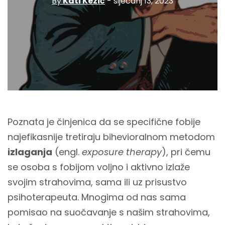
By
Kati Kezić
- siječanj 13, 2023
Poznata je činjenica da se specifične fobije
najefikasnije tretiraju bihevioralnom metodom
izlaganja
(engl.
exposure therapy
), pri čemu
se osoba s fobijom voljno i aktivno izlaže
svojim strahovima, sama ili uz prisustvo
psihoterapeuta. Mnogima od nas sama
pomisao na suočavanje s našim strahovima,