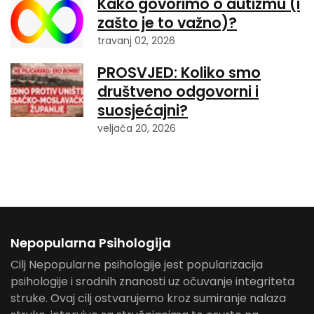
Kako govorimo o autizmu (i
zašto je to važno)?
travanj 02, 2026
PROSVJED: Koliko smo
društveno odgovorni i
suosjećajni?
veljača 20, 2026
Nepopularna Psihologija
Cilj Nepopularne psihologije jest popularizacija
psihologije i srodnih znanosti uz očuvanje integriteta
struke. Ovaj cilj ostvarujemo kroz sumiranje nalaza