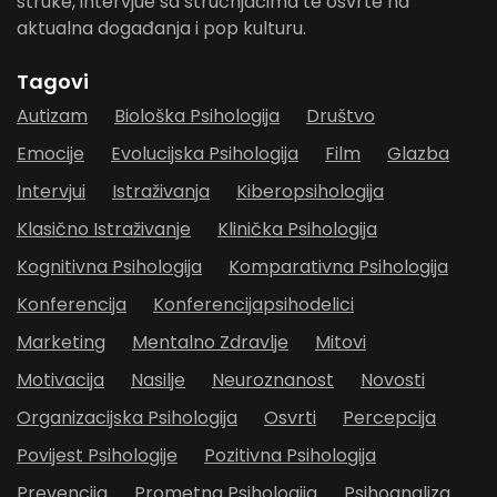
struke, intervjue sa stručnjacima te osvrte na
aktualna događanja i pop kulturu.
Tagovi
Autizam
Biološka Psihologija
Društvo
Emocije
Evolucijska Psihologija
Film
Glazba
Intervjui
Istraživanja
Kiberopsihologija
Klasično Istraživanje
Klinička Psihologija
Kognitivna Psihologija
Komparativna Psihologija
Konferencija
Konferencijapsihodelici
Marketing
Mentalno Zdravlje
Mitovi
Motivacija
Nasilje
Neuroznanost
Novosti
Organizacijska Psihologija
Osvrti
Percepcija
Povijest Psihologije
Pozitivna Psihologija
Prevencija
Prometna Psihologija
Psihoanaliza