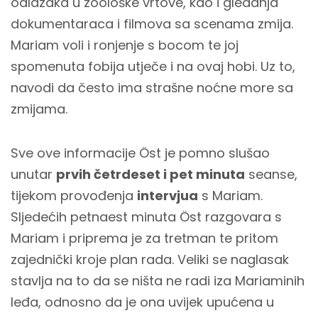
odlazaka u zoološke vrtove, kao i gledanja
dokumentaraca i filmova sa scenama zmija.
Mariam voli i ronjenje s bocom te joj
spomenuta fobija utječe i na ovaj hobi. Uz to,
navodi da često ima strašne noćne more sa
zmijama.
Sve ove informacije Öst je pomno slušao
unutar
prvih četrdeset i pet minuta
seanse,
tijekom provođenja
intervjua
s Mariam.
Sljedećih petnaest minuta Öst razgovara s
Mariam i priprema je za tretman te pritom
zajednički kroje plan rada. Veliki se naglasak
stavlja na to da se ništa ne radi iza Mariaminih
leđa, odnosno da je ona uvijek upućena u