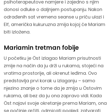
psihoterapeutove namjere i zajedno s njim
donosi odluke o daljnjem postupanju. Nakon
odrađenih sat vremena seanse u priču ulazi i
Elf, američka kukuruzna zmija kojoj će Mariam
biti izložena.
Mariamin tretman fobije
U početku je Öst izlagao Mariam prisutnosti
zmije na način da ju drži u rukama, stojeći na
vratima prostorije, ali okrenut leđima. Ovo
predstavlja prvi korak u izlaganju – samo
njezino znanje o tome da je zmija u Östovim
rukama, ali bez da ju ona zapravo vidi. Kada
Öst najavi svoje okretanje prema Mariam, ona
se počinje grčiti, odmicati pogled, zatvarati