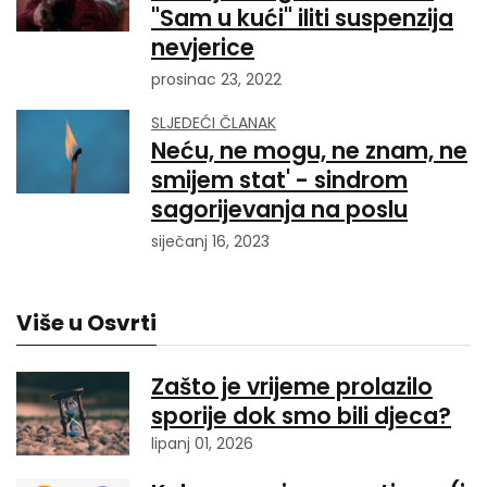
"Sam u kući" iliti suspenzija
nevjerice
prosinac 23, 2022
SLJEDEĆI ČLANAK
Neću, ne mogu, ne znam, ne
smijem stat' - sindrom
sagorijevanja na poslu
siječanj 16, 2023
Više u Osvrti
Zašto je vrijeme prolazilo
sporije dok smo bili djeca?
lipanj 01, 2026