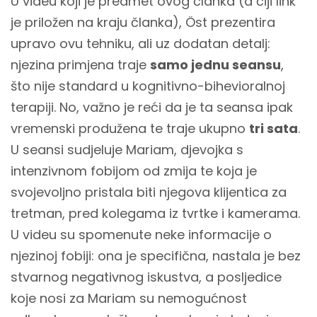
U videu koji je predmet ovog članka (a čiji link
je priložen na kraju članka), Öst prezentira
upravo ovu tehniku, ali uz dodatan detalj:
njezina primjena traje
samo jednu seansu
,
što nije standard u kognitivno-bihevioralnoj
terapiji. No, važno je reći da je ta seansa ipak
vremenski produžena te traje ukupno
tri sata
.
U seansi sudjeluje Mariam, djevojka s
intenzivnom fobijom od zmija te koja je
svojevoljno pristala biti njegova klijentica za
tretman, pred kolegama iz tvrtke i kamerama.
U videu su spomenute neke informacije o
njezinoj fobiji: ona je specifična, nastala je bez
stvarnog negativnog iskustva, a posljedice
koje nosi za Mariam su nemogućnost