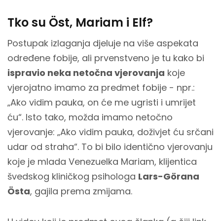
Tko su Öst, Mariam i Elf?
Postupak izlaganja djeluje na više aspekata
određene fobije, ali prvenstveno je tu kako bi
ispravio neka netočna vjerovanja
koje
vjerojatno imamo za predmet fobije - npr.:
„Ako vidim pauka, on će me ugristi i umrijet
ću“. Isto tako, možda imamo netočno
vjerovanje: „Ako vidim pauka, doživjet ću srčani
udar od straha“. To bi bilo identično vjerovanju
koje je mlada Venezuelka Mariam, klijentica
švedskog kliničkog psihologa
Lars-Görana
Östa
, gajila prema zmijama.