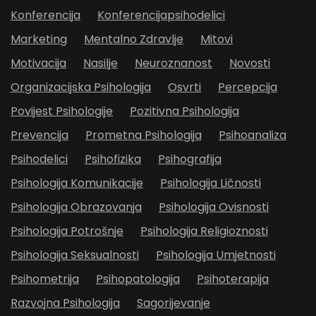
Konferencija
Konferencijapsihodelici
Marketing
Mentalno Zdravlje
Mitovi
Motivacija
Nasilje
Neuroznanost
Novosti
Organizacijska Psihologija
Osvrti
Percepcija
Povijest Psihologije
Pozitivna Psihologija
Prevencija
Prometna Psihologija
Psihoanaliza
Psihodelici
Psihofizika
Psihografija
Psihologija Komunikacije
Psihologija Ličnosti
Psihologija Obrazovanja
Psihologija Ovisnosti
Psihologija Potrošnje
Psihologija Religioznosti
Psihologija Seksualnosti
Psihologija Umjetnosti
Psihometrija
Psihopatologija
Psihoterapija
Razvojna Psihologija
Sagorijevanje