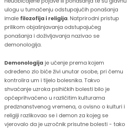
neuobičajene pojave ili ponašanja te su glavnu
ulogu u tumačenju odstupajućih ponašanja
imale
filozofija i religija
. Natprirodni pristup
prilikom objašnjavanja odstupajućeg
ponašanja i doživljavanja nazivao se
demonologija.
Demonologija
je učenje prema kojem
određeno zlo biće živi unutar osobe, pri čemu
kontrolira um i tijelo bolesnika. Takvo
shvaćanje uzroka psihičkih bolesti bilo je
općeprihvaćeno u različitim kulturama
predznanstvenog vremena, a ovisno o kulturi i
religiji razlikovao se i demon za kojeg se
vjerovalo da je uzročnik prisutne bolesti - tako