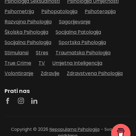
Psihologija Seksualnosti
Psihologija Umjetnosti
Psihometrija
Psihopatologija
Psihoterapija
Razvojna Psihologija
Sagorijevanje
Školska Psihologija
Socijalna Patologija
Socijalna Psihologija
Sportska Psihologija
Stimulansi
Stres
Traumatska Psihologija
True Crime
TV
Umjetna Inteligencija
Volontiranje
Zdravlje
Zdravstvena Psihologija
Prati nas
Copyright © 2026
Nepopularna Psihologija
- Sva prava
pridržana.