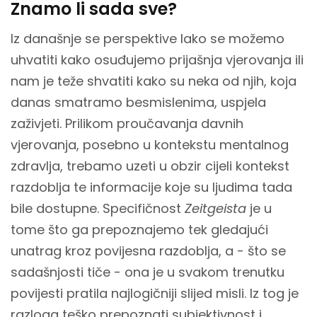
Znamo li sada sve?
Iz današnje se perspektive lako se možemo
uhvatiti kako osuđujemo prijašnja vjerovanja ili
nam je teže shvatiti kako su neka od njih, koja
danas smatramo besmislenima, uspjela
zaživjeti. Prilikom proučavanja davnih
vjerovanja, posebno u kontekstu mentalnog
zdravlja, trebamo uzeti u obzir cijeli kontekst
razdoblja te informacije koje su ljudima tada
bile dostupne. Specifičnost
Zeitgeista
je u
tome što ga prepoznajemo tek gledajući
unatrag kroz povijesna razdoblja, a - što se
sadašnjosti tiče - ona je u svakom trenutku
povijesti pratila najlogičniji slijed misli. Iz tog je
razloga teško prepoznati subjektivnost i