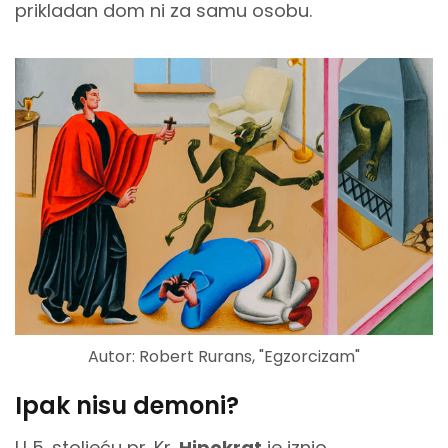
prikladan dom ni za samu osobu.
Autor: Robert Rurans, "Egzorcizam"
Ipak nisu demoni?
U 5. stoljeću pr. Kr.
Hipokrat
je iznio