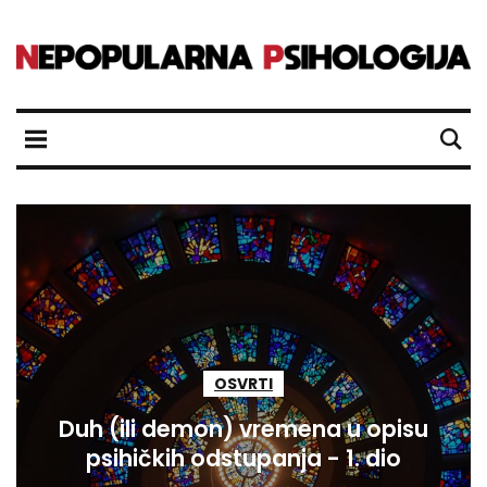
OSVRTI
Duh (ili demon) vremena u opisu
psihičkih odstupanja - 1. dio