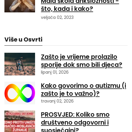
Mala škola anksioznosti -
što, kada i kako?
veljača 02, 2023
Više u Osvrti
Zašto je vrijeme prolazilo
sporije dok smo bili djeca?
lipanj 01, 2026
Kako govorimo o autizmu (i
zašto je to važno)?
travanj 02, 2026
PROSVJED: Koliko smo
društveno odgovorni i
suosjećajni?