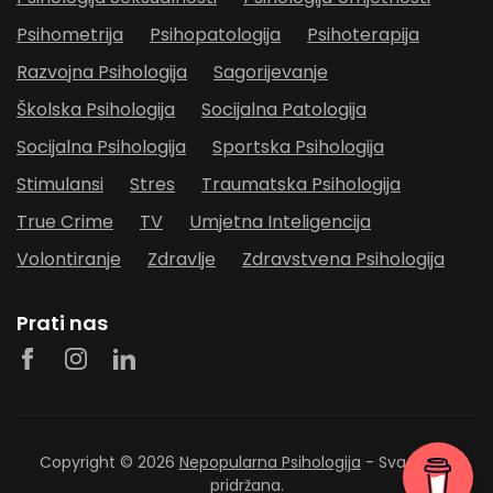
Psihometrija
Psihopatologija
Psihoterapija
Razvojna Psihologija
Sagorijevanje
Školska Psihologija
Socijalna Patologija
Socijalna Psihologija
Sportska Psihologija
Stimulansi
Stres
Traumatska Psihologija
True Crime
TV
Umjetna Inteligencija
Volontiranje
Zdravlje
Zdravstvena Psihologija
Prati nas
Copyright © 2026
Nepopularna Psihologija
- Sva prava
pridržana.