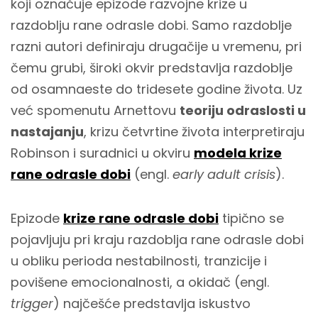
koji označuje epizode razvojne krize u
razdoblju rane odrasle dobi. Samo razdoblje
razni autori definiraju drugačije u vremenu, pri
čemu grubi, široki okvir predstavlja razdoblje
od osamnaeste do tridesete godine života. Uz
već spomenutu Arnettovu
teoriju odraslosti u
nastajanju
, krizu četvrtine života interpretiraju
Robinson i suradnici u okviru
modela krize
rane odrasle dobi
(engl.
early adult crisis
).
Epizode
krize rane odrasle dobi
tipično se
pojavljuju pri kraju razdoblja rane odrasle dobi
u obliku perioda nestabilnosti, tranzicije i
povišene emocionalnosti, a okidač (engl.
trigger
) najčešće predstavlja iskustvo