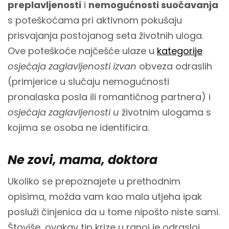
preplavljenosti
i
nemogućnosti suočavanja
s poteškoćama pri aktivnom pokušaju
prisvajanja postojanog seta životnih uloga.
Ove poteškoće najčešće ulaze u
kategorije
osjećaja zaglavljenosti
izvan
obveza odraslih
(primjerice u slučaju nemogućnosti
pronalaska posla ili romantičnog partnera) i
osjećaja zaglavljenosti u
životnim ulogama s
kojima se osoba ne identificira.
Ne zovi, mama, doktora
Ukoliko se prepoznajete u prethodnim
opisima, možda vam kao mala utjeha ipak
posluži činjenica da u tome nipošto niste sami.
Štoviše, ovakav tip krize u ranoj je odrasloj