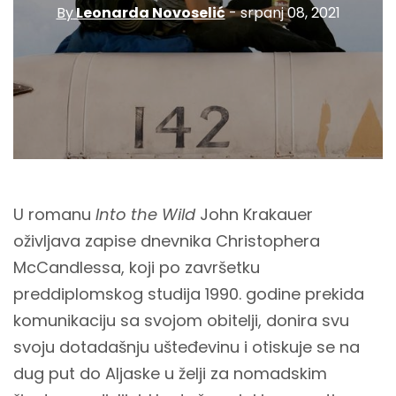
By
Leonarda Novoselić
- srpanj 08, 2021
U romanu
Into the Wild
John Krakauer
oživljava zapise dnevnika Christophera
McCandlessa, koji po završetku
preddiplomskog studija 1990. godine prekida
komunikaciju sa svojom obitelji, donira svu
svoju dotadašnju ušteđevinu i otiskuje se na
dug put do Aljaske u želji za nomadskim