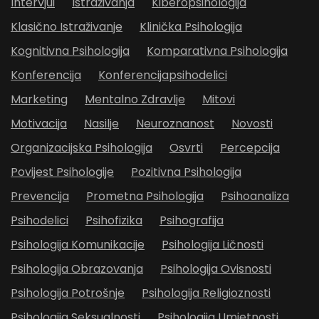
Intervjui
Istraživanja
Kiberopsihologija
Klasično Istraživanje
Klinička Psihologija
Kognitivna Psihologija
Komparativna Psihologija
Konferencija
Konferencijapsihodelici
Marketing
Mentalno Zdravlje
Mitovi
Motivacija
Nasilje
Neuroznanost
Novosti
Organizacijska Psihologija
Osvrti
Percepcija
Povijest Psihologije
Pozitivna Psihologija
Prevencija
Prometna Psihologija
Psihoanaliza
Psihodelici
Psihofizika
Psihografija
Psihologija Komunikacije
Psihologija Ličnosti
Psihologija Obrazovanja
Psihologija Ovisnosti
Psihologija Potrošnje
Psihologija Religioznosti
Psihologija Seksualnosti
Psihologija Umjetnosti