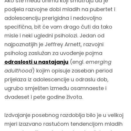
Ako ste među onima koji smatraju da je
podjela razvojne dobi mladih na pubertet i
adolescenciju prerigidna i nedovoljno
specifična, bit će vam drago čuti da tako
misle i neki ugledni psiholozi. Jedan od
najpoznatijih je Jeffrey Arnett, razvojni
psiholog zaslužan za uvođenje pojma
odraslosti u nastajanju
(engl.
emerging
adulthood
) kojim opisuje zaseban period
prijelaza iz adolescencije u odraslu dob,
ugrubo smješten između osamnaeste i
dvadeset i pete godine života.
Izdvajanje posebnog razdoblja bilo je u velikoj
mjeri izazvano rastućom tendencijom mladih