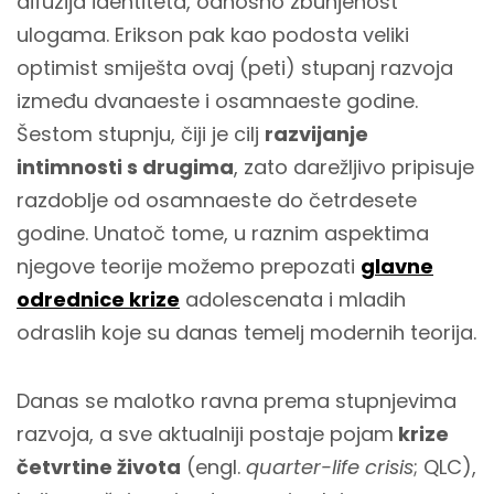
difuzija identiteta, odnosno zbunjenost
ulogama. Erikson pak kao podosta veliki
optimist smiješta ovaj (peti) stupanj razvoja
između dvanaeste i osamnaeste godine.
Šestom stupnju, čiji je cilj
razvijanje
intimnosti s drugima
, zato darežljivo pripisuje
razdoblje od osamnaeste do četrdesete
godine. Unatoč tome, u raznim aspektima
njegove teorije možemo prepozati
glavne
odrednice krize
adolescenata i mladih
odraslih koje su danas temelj modernih teorija.
Danas se malotko ravna prema stupnjevima
razvoja, a sve aktualniji postaje pojam
krize
četvrtine života
(engl.
quarter-life crisis
; QLC),