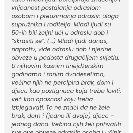
vrijednost postajanja odraslom
osobom i preuzimanja odraslih uloga
supružnika i roditelja. Mladi ljudi su
50-ih bili željni ući u odraslu dob i
“skrasiti se”. (...) Mladi ljudi danas,
naprotiv, vide odraslu dob i njezine
obveze u podosta drugačijem svjetlu.
U njihovim kasnim tinejdžerskim
godinama i ranim dvadesetima,
većina njih ne percipira brak, dom i
djecu kao postignuća koja treba loviti,
već kao opasnost koju treba
izbjegavati. To ne znači da ne žele
brak, dom i (jedno ili dvoje) djece –
jednog dana. Većina njih želi prihvatiti
sve ove obveze odraslih osoba i učinit