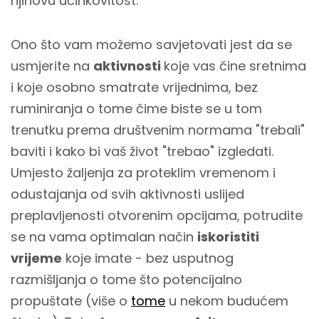
njihovu učinkovitost.
Ono što vam možemo savjetovati jest da se
usmjerite na
aktivnosti
koje vas čine sretnima
i koje osobno smatrate vrijednima, bez
ruminiranja o tome čime biste se u tom
trenutku prema društvenim normama "trebali"
baviti i kako bi vaš život "trebao" izgledati.
Umjesto žaljenja za proteklim vremenom i
odustajanja od svih aktivnosti uslijed
preplavljenosti otvorenim opcijama, potrudite
se na vama optimalan način
iskoristiti
vrijeme
koje imate - bez usputnog
razmišljanja o tome što potencijalno
propuštate (više o
tome
u nekom budućem