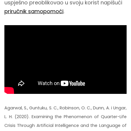
uspješno preoblikovao u svoju korist napišući
priručnik samopomoći
.
Agarwal, S., Guntuku, S. C., Robinson, O. C., Dunn, A. i Ungar,
L. H. (2020). Examining the Phenomenon of Quarter-Life
Crisis Through Artificial Intelligence and the Language of