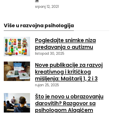
srpanj 12, 2021
Više u razvojna psihologija
Pogledajte snimke niza
predavanja o autizmu
listopad 30, 2025
Nove publikacije za razvoj
kreativnog i kritičkog
mišljenja: Maštarij 1, 2 i 3
rujan 25, 2025
Što je novo u obrazovanju
darovitih? Razgovor sa
psihologom Alagićem