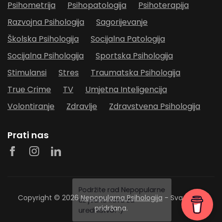
Psihometrija
Psihopatologija
Psihoterapija
Razvojna Psihologija
Sagorijevanje
Školska Psihologija
Socijalna Patologija
Socijalna Psihologija
Sportska Psihologija
Stimulansi
Stres
Traumatska Psihologija
True Crime
TV
Umjetna Inteligencija
Volontiranje
Zdravlje
Zdravstvena Psihologija
Prati nas
Copyright © 2026
Nepopularna Psihologija
- Sva prava
pridržana.