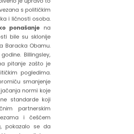
obiveno je upravo to
ovezana s političkim
a i ličnosti osoba.
čko ponašanje
na
i bile su sklonije
na Baracka Obamu.
odine. Billingsley,
na pitanje zašto je
itičkim pogledima.
e promiču smanjenje
 jačanja normi koje
ne standarde koji
čnim partnerskim
 vezama i češćem
ra, pokazalo se da