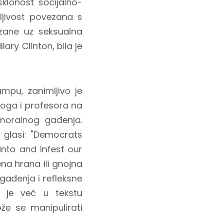
lonost socijalno-
dljivost povezana s
ezane uz seksualna
ry Clinton, bila je
pu, zanimljivo je
oga i profesora na
oralnog gađenja.
 glasi: "Democrats
nto and infest our
ena hrana ili gnojna
 gađenja i refleksne
o je već u tekstu
že se manipulirati