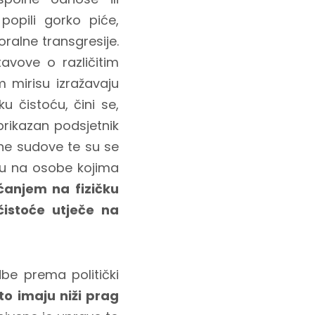
popili gorko piće,
oralne transgresije.
avove o različitim
mirisu izražavaju
 čistoću, čini se,
rikazan podsjetnik
lne sudove te su se
osu na osobe kojima
ećanjem na fizičku
čistoće utječe na
e prema politički
to imaju niži prag