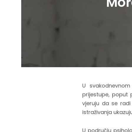
Mor
U svakodnevnom 
prijestupe, poput p
vjeruju da se radi
istraživanja ukazu
U području psihol