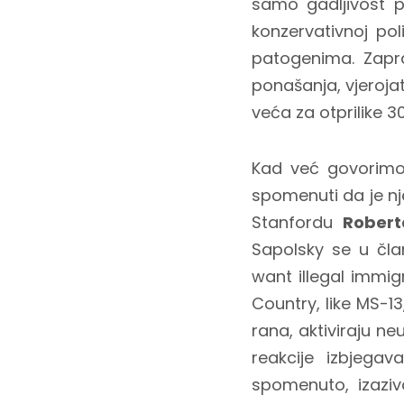
samo gadljivost 
konzervativnoj pol
patogenima. Zapra
ponašanja, vjeroja
veća za otprilike 3
Kad već govorimo
spomenuti da je n
Stanfordu
Robert
Sapolsky se u čla
want illegal immi
Country, like MS-13,
rana, aktiviraju n
reakcije izbjega
spomenuto, izaziv