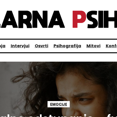
nja
Intervjui
Osvrti
Psihografija
Mitovi
Konf
EMOCIJE