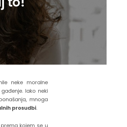
 to!
ile neke moralne
u gađenje. Iako neki
va ponašanja, mnoga
lnih prosudbi
.
p prema kojem se u