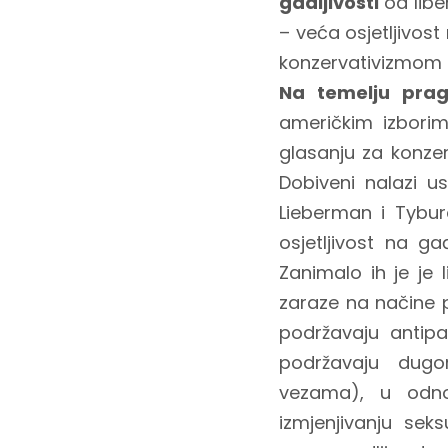
gadljivosti
od libe
– veća osjetljivost
konzervativizmom i
Na temelju prag
američkim izborim
glasanju za konz
Dobiveni nalazi us
Lieberman i Tybura
osjetljivost na g
Zanimalo ih je je 
zaraze na načine p
podržavaju antip
podržavaju dugo
vezama), u odno
izmjenjivanju sek