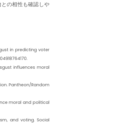
物との相性も確認しや
sgust in predicting voter
4704918764170.
 disgust influences moral
eligion. Pantheon/Random
luence moral and political
atism, and voting. Social