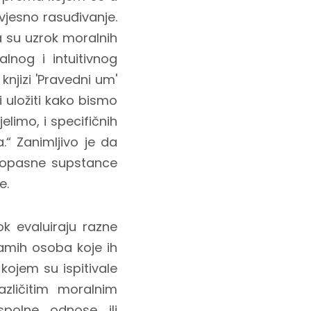
svjesno rasuđivanje.
da su uzrok moralnih
alnog i intuitivnog
knjizi 'Pravedni um'
 uložiti kako bismo
elimo, i specifičnih
.“ Zanimljivo je da
li opasne supstance
e.
k evaluiraju razne
samih osoba koje ih
u kojem su ispitivale
zličitim moralnim
spolne odnose ili