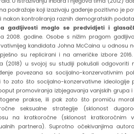
rala. U istraživanju Inbara i njegova tima (2012) d
 na podražaje koji izazivaju gađenje pozitivno je p
 nakon kontroliranja raznih demografskih podatak
a gadljivosti moglo se predvidjeti i glasa
a 2008. godine. Osobe s nižim pragom gadljivost
ervativnijeg kandidata Johna McCaina u odnosu 
pješno su replicirani i na američke izbore 2016. g
 (2018) u svojoj su studiji pokušali odgovoriti 
ađenje povezana sa socijalno-konzervativnim pol
li to zato što socijalno-konzervativne ideologij
oput promoviranja izbjegavanja vanjskih grupa i
atogene prakse, ili pak zato što promiču moral
ročne seksualne strategije (sklonost dugoro
su na kratkoročne (sklonost kratkoročnim
sualnih partnera). Suprotno očekivanjima auto