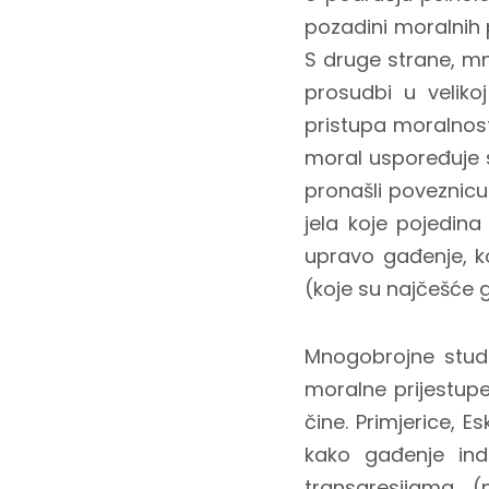
pozadini moralnih p
S druge strane, mno
prosudbi u velikoj
pristupa moralnosti
moral uspoređuje s
pronašli poveznicu 
jela koje pojedina
upravo gađenje, ko
(koje su najčešće 
Mnogobrojne stud
moralne prijestupe
čine. Primjerice, Es
kako gađenje ind
transgresijama (