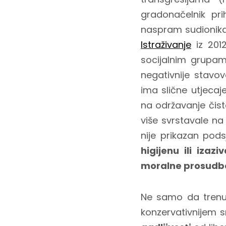
gradonačelnik pri
naspram sudionika k
Istraživanje
iz 2012
socijalnim grupa
negativnije stavo
ima slične utjeca
na održavanje čist
više svrstavale na
nije prikazan pods
higijenu ili iza
moralne prosudbe 
Ne samo da trenu
konzervativnijem 