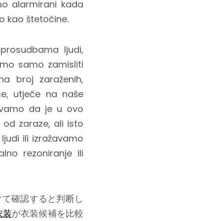
o alarmirani kada
o kao štetočine.
prosudbama ljudi,
emo samo zamisliti
a broj zaraženih,
ce, utječe na naše
ravamo da je u ovo
od zaraze, ali isto
judi ili izražavamo
no rezoniranje ili
けて確認すると判断し
衣装
が衣装候補を比較