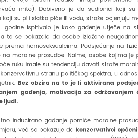
hvaća mito). Dobiveno je da sudionici koji su 
oji su pili slatko piće ili vodu, strože ocjenjuju m
. godine ispitivalo je kako gađenje utječe na st
ma te se pokazalo da osobe izložene neugodnom 
ve prema homoseksualcima. Podsjećanje na fizičku
je na moralne prosudbe. Naime, osobe kojima je p
oće ruku imale su tendenciju davati strože mora
 konzervativnu stranu političkog spektra, u odn
jetnik.
Bez obzira na to je li aktivirana podsj
zivanjem gađenja, motivacija za održavanjem 
ljudi.
tno inducirano gađanje pomiče moralne prosudb
smjeru, već se pokazuje da
konzervativci općeni