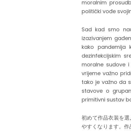
moralnim prosudb
politički vođe svoj
Sad kad smo nauč
izazivanjem gađen
kako pandemija k
dezinfekcijskim s
moralne sudove i 
vrijeme važno prid
tako je važno da s
stavove o grupama
primitivni sustav b
初めて作品衣装を選
やすくなります。作