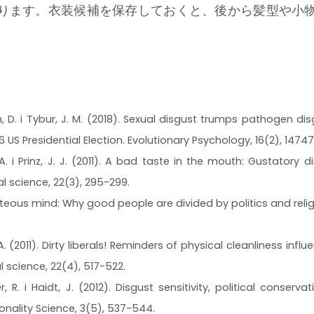
ります。衣装候補を保存しておくと、後から髪型や小
an, D. i Tybur, J. M. (2018). Sexual disgust trumps pathogen di
6 US Presidential Election. Evolutionary Psychology, 16(2), 147
N. A. i Prinz, J. J. (2011). A bad taste in the mouth: Gustatory
l science, 22(3), 295-299.
ighteous mind: Why good people are divided by politics and r
D. A. (2011). Dirty liberals! Reminders of physical cleanliness inf
l science, 22(4), 517-522.
Iyer, R. i Haidt, J. (2012). Disgust sensitivity, political conserv
onality Science, 3(5), 537-544.