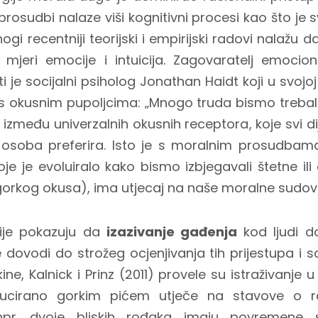
rosudbi nalaze viši kognitivni procesi kao što je 
gi recentniji teorijski i empirijski radovi nalažu 
 mjeri emocije i intuicija. Zagovaratelj emocion
 je socijalni psiholog Jonathan Haidt koji u svojoj 
 okusnim pupoljcima: „Mnogo truda bismo trebali
između univerzalnih okusnih receptora, koje svi dij
 osoba preferira. Isto je s moralnim prosudbama
je je evoluiralo kako bismo izbjegavali štetne i
gorkog okusa), ima utjecaj na naše moralne sudov
ije pokazuju da
izazivanje gađenja
kod ljudi do
 dovodi do strožeg ocjenjivanja tih prijestupa i 
kine, Kalnick i Prinz (2011) provele su istraživanje 
ucirano gorkim pićem utječe na stavove o ra
npr. dvoje bliskih rođaka imaju povremene 