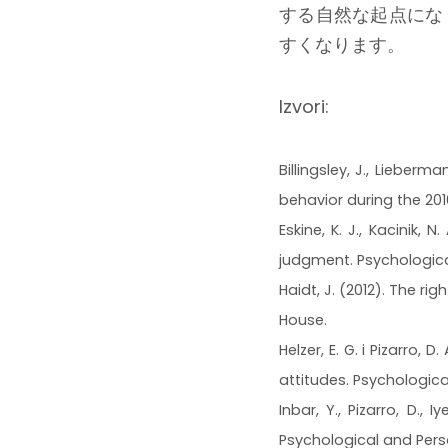
する自然な起点にな
すくなります。
Izvori:
Billingsley, J., Lieberm
behavior during the 201
Eskine, K. J., Kacinik, 
judgment. Psychologica
Haidt, J. (2012). The r
House.
Helzer, E. G. i Pizarro, 
attitudes. Psychologica
Inbar, Y., Pizarro, D., 
Psychological and Pers