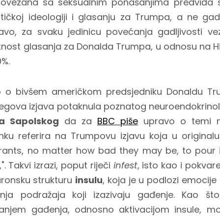
povezana sa seksualnim ponašanjima predviđa sk
itičkoj ideologiji i glasanju za Trumpa, a ne ga
vo, za svaku jedinicu povećanja gadljivosti v
tnost glasanja za Donalda Trumpa, u odnosu na Hilla
0%.
 o bivšem američkom predsjedniku Donaldu Trum
jegova izjava potaknula poznatog neuroendokrinol
a Sapolskog
da za
BBC piše
upravo o temi m
nku referira na Trumpovu izjavu koja u originalu
grants, no matter how bad they may be, to pour i
". Takvi izrazi, poput riječi
infest
, isto kao i pokvar
euronsku strukturu
insulu
, koja je u podlozi emocije
vanja podražaja koji izazivaju gađenje. Kao št
anjem gađenja, odnosno aktivacijom insule, mo