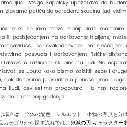
ama ljudi, stoga Sapolsky upozorava da budem
im izjavama potiču da određenu skupinu ljudi vidim
ili kako se lako može manipulirati moralnim 
ja ili podsjećanjem na održavanje higijene, mož
oronavirusa, sa svakodnevnim podsjećanjem n
redstvima posvuda i održavanjem fizičke distan
stavove o različitim skupinama ljudi. Ne ospo
ržavati se uputa kako bismo zaštitili sebe i druge 
i, dok donosimo prosudbe o ponašanjima drugih l
 ljudi, osvijestimo progovara li iz nas racional
aziran na emociji gađenja.
ぶ場合は、全体の配色、シルエット、小物の有無を分
品カテゴリから探す流れでは、
鬼滅の刃 キャラクター