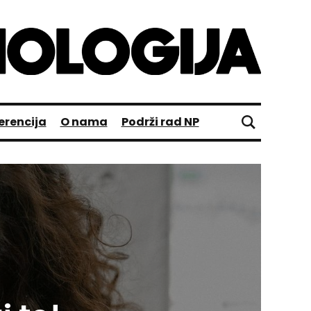
erencija
O nama
Podrži rad NP