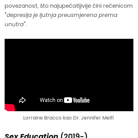
povezanost, što najupečatljivije čini rečenicom
"
depresija je ljutnja preusmjerena prema
unutra
".
Lorraine Bracco kao Dr. Jennifer Melfi
Sex Education
(2019-)