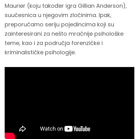
Maurier (koju također igra Gillian Anderson),
suučesnica u njegovim zločinima. Ipak,
preporučamo seriju pojedincima koji su
zainteresirani za nešto mračnije psihološke
teme, kao i za područja forenzičke i
kriminalističke psihologije.