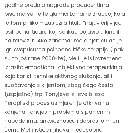
godine predala nagrade producentima i
piscima serije te glumici Lorraine Bracco, koja
je tom prilikom zaslužila titulu “najuvjerljivijeg
psihoanalitičara koji se ikad pojavio u kinu ili
na televiziji”. Ako zanemarimo činjenicu da je u
igri sveprisutna psihoanalitička terapija (ipak
su to još rane 2000-te), Melfi je istovremeno
izrazito empatična i objektivna terapeutkinja
koja koristi tehnike aktivnog slušanja, ali i
suočavanja s klijentom, zbog čega često
(uspješno) trpi Tonyjeve izlijeve bijesa.
Terapijski proces usmjeren je otkrivanju
korijena Tonyjevih problema s paničnim
napadajima, anksioznošću i depresijom, pri
čemu Melfi ističe njihovu međusobnu