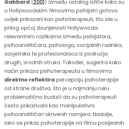
Gabbard
(
2001
) između ostalog ističe kako su
u Hollywoodskim filmovima psihijatri gotovo
uvijek prikazani kao psihoterapeuti, što ide u
prilog općoj zbunjenosti Hollywooda
relevantnim razlikama između psihijatara,
psihoanalitičara, psihologa, socijalnih radnika,
savjetnika te profesionalaca iz područja
drugih, srodnih struka. Također, sugerira kako
način prikaza psihoterapeuta u filmovima
direktno reflektira
percepciju psihoterapije
od strane društva, što je u najmanju ruku
problematično budući da su psihoterapeuti
često prikazivani kao manipulativni
psihoanalitičari skrivenih namjera. Nadalje,
iako se prikaz psihoterapije na filmu posljednih