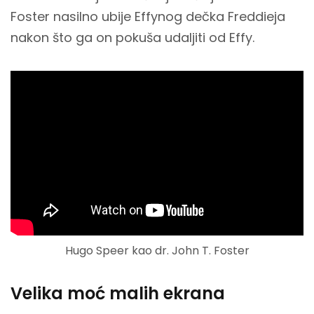
Foster nasilno ubije Effynog dečka Freddieja
nakon što ga on pokuša udaljiti od Effy.
Hugo Speer kao dr. John T. Foster
Velika moć malih ekrana