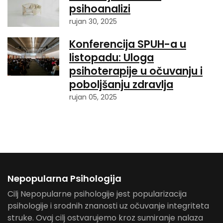
psihoanalizi
rujan 30, 2025
Konferencija SPUH-a u
listopadu: Uloga
psihoterapije u očuvanju i
poboljšanju zdravlja
rujan 05, 2025
Nepopularna Psihologija
Cilj Nepopularne psihologije jest popularizacija
psihologije i srodnih znanosti uz očuvanje integriteta
struke. Ovaj cilj ostvarujemo kroz sumiranje nalaza