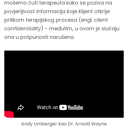
možemo čuti terapeuta kako se poziva na
povjerljivost informacija koje klijent otkrije
prilikom terapijskog procesa (engl.
client
confidentiality
) - međutim, u ovom je slučaju
ona u potpunosti narušena.
Andy Umberger kao Dr. Arnold Wayne