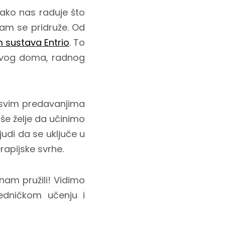
 jako nas raduje što
am se pridruže. Od
 sustava Entrio
. To
i svog doma, radnog
 svim predavanjima
še želje da učinimo
udi da se uključe u
rapijske svrhe.
nam pružili! Vidimo
edničkom učenju i