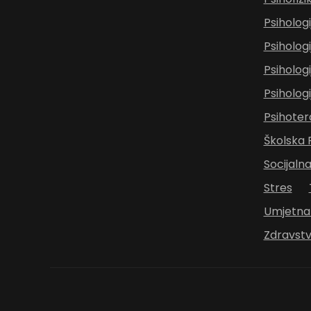
Psihologi
Psihologi
Psihologi
Psiholog
Psihoter
Školska P
Socijalna
Stres
Umjetna 
Zdravstv