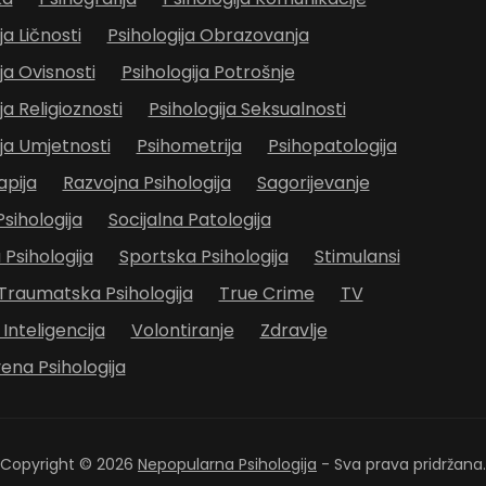
ja Ličnosti
Psihologija Obrazovanja
ja Ovisnosti
Psihologija Potrošnje
ja Religioznosti
Psihologija Seksualnosti
ija Umjetnosti
Psihometrija
Psihopatologija
apija
Razvojna Psihologija
Sagorijevanje
sihologija
Socijalna Patologija
 Psihologija
Sportska Psihologija
Stimulansi
Traumatska Psihologija
True Crime
TV
Inteligencija
Volontiranje
Zdravlje
ena Psihologija
Copyright © 2026
Nepopularna Psihologija
- Sva prava pridržana.