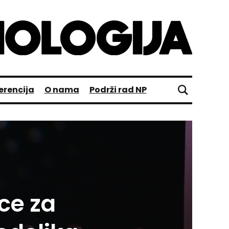
erencija
O nama
Podrži rad NP
ice za