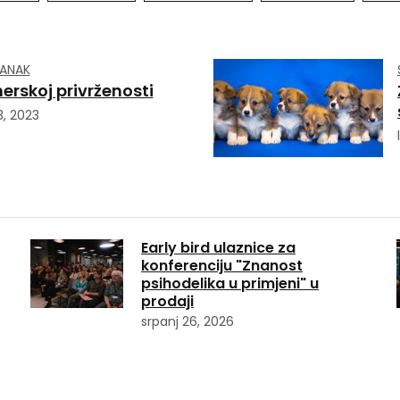
LANAK
erskoj privrženosti
3, 2023
Early bird ulaznice za
konferenciju "Znanost
psihodelika u primjeni" u
prodaji
srpanj 26, 2026