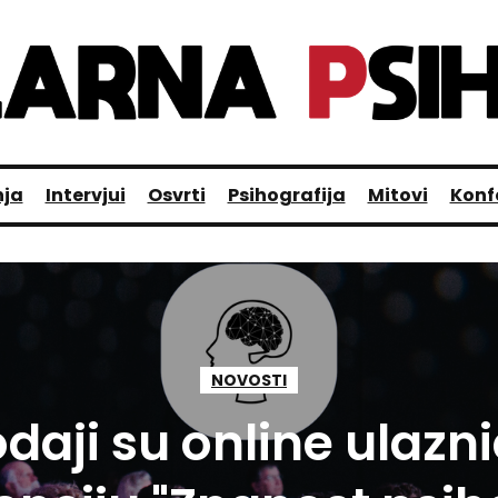
nja
Intervjui
Osvrti
Psihografija
Mitovi
Konf
NOVOSTI
daji su online ulazn