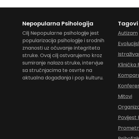
Nepopularna Psihologija
Tagovi
Cilj Nepopularne psihologije jest
Autizam
popularizacija psihologije i srodnih
Evolucijs
znanosti uz očuvanje integriteta
Istraživa
struke. Ovaj cilj ostvarujemo kroz
sumiranje nalaza struke, intervjue
Klinička 
sa stručnjacima te osvrte na
Komparat
aktualna događanja i pop kulturu.
Konferen
Mitovi
Organiza
Povijest 
Prometna
Psihofizi