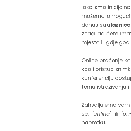
Iako smo inicijalno
možemo omogućiti 
danas su
ulaznice
znači da ćete imat
mjesta ili gdje go
Online praćenje k
kao i pristup snim
konferenciju dostu
temu istraživanja i
Zahvaljujemo vam s
se,
"online"
ili
"on
napretku.