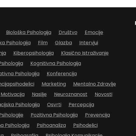
Biološka Psihologija
Društvo
Emocije
ka Psihologija
Film
Glazba
Intervjui
nja
Kiberopsihologija
Klasično Istraživanje
Psihologija
Kognitivna Psihologija
ivna Psihologija
Konferencija
cijapsihodelici
Marketing
Mentalno Zdravlje
Motivacija
Nasilje
Neuroznanost
Novosti
cijska Psihologija
Osvrti
Percepcija
Psihologije
Pozitivna Psihologija
Prevencija
 Psihologija
Psihoanaliza
Psihodelici
ka
Psihografija
Psihologija Komunikacije