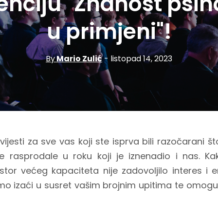
enciju "Znanost psih
u primjeni"!
By
Mario Zulić
- listopad 14, 2023
jesti za sve vas koji ste isprva bili razočarani š
je rasprodale u roku koji je iznenadio i nas. K
tor većeg kapaciteta nije zadovoljilo interes i e
 smo izaći u susret vašim brojnim upitima te omoguć