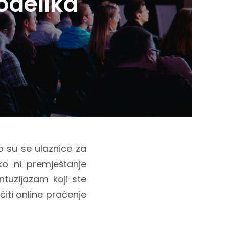
odelika
to su se ulaznice za
ako ni premještanje
ntuzijazam koji ste
iti online praćenje