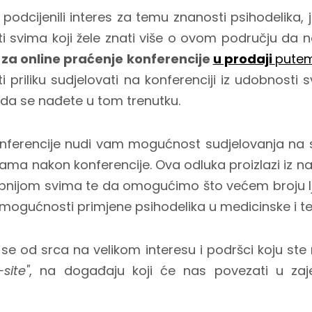
 podcijenili interes za temu znanosti psihodelika,
svima koji žele znati više o ovom području da n
 za online praćenje konferencije
u prodaji
putem
i priliku sudjelovati na konferenciji iz udobnost
d da se nađete u tom trenutku.
onferencije nudi vam mogućnost sudjelovanja na
kama nakon konferencije. Ova odluka proizlazi iz na
pnijom svima te da omogućimo što većem broju lj
 mogućnosti primjene psihodelika u medicinske i te
e od srca na velikom interesu i podršci koju ste 
-site"
, na događaju koji će nas povezati u zaj