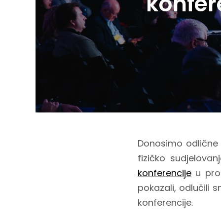
konfer
Donosimo odlične vi
fizičko sudjelovan
konferencije
u pros
pokazali, odlučili
konferencije.