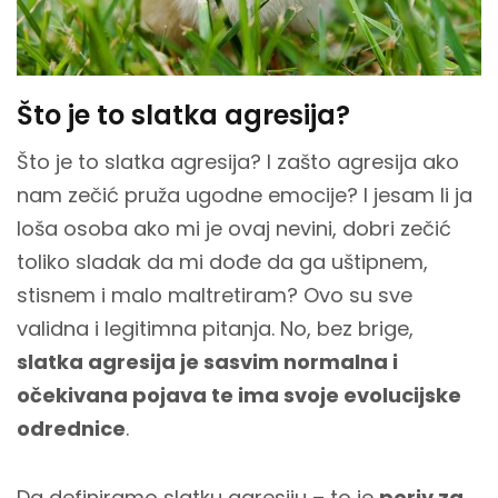
Što je to slatka agresija?
Što je to slatka agresija? I zašto agresija ako
nam zečić pruža ugodne emocije? I jesam li ja
loša osoba ako mi je ovaj nevini, dobri zečić
toliko sladak da mi dođe da ga uštipnem,
stisnem i malo maltretiram? Ovo su sve
validna i legitimna pitanja. No, bez brige,
slatka agresija je sasvim normalna i
očekivana pojava te ima svoje evolucijske
odrednice
.
Da definiramo slatku agresiju – to je
poriv za