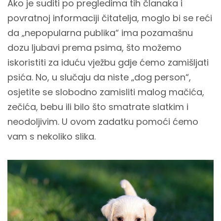
Ako je suditi po pregledima tih članaka i
povratnoj informaciji čitatelja, moglo bi se reći
da „nepopularna publika“ ima pozamašnu
dozu ljubavi prema psima, što možemo
iskoristiti za iduću vježbu gdje ćemo zamišljati
psića. No, u slučaju da niste „dog person“,
osjetite se slobodno zamisliti malog mačića,
zečića, bebu ili bilo što smatrate slatkim i
neodoljivim. U ovom zadatku pomoći ćemo
vam s nekoliko slika.