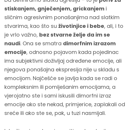
stiskanjem, gnječenjem, grickanjem
i
sličnim agresivnim ponašanjima nad slatkim
stvarima, kao što su
životinjice i bebe
, ali, i to
je vrlo važno,
bez stvarne želje da im se
naudi
. Ona se smatra
dimorfnim izrazom
emocije
, odnosno pojavom kada pojedinac
ima subjektivni doživljaj određene emocije, ali
njegova ponašajna ekspresija nije u skladu s
emocijom. Najčešće se javlja kada se radi o
kompleksnim ili pomiješanim emocijama, a
vjerojatno ste i sami iskusili dimorfni izraz
emocije ako ste nekad, primjerice, zaplakali od
sreće ili ako ste se, pak, u tuzi nasmijali.