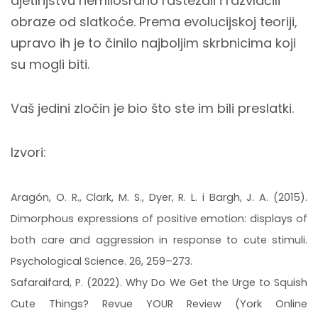
djetinjstvu nemilosrdno rastezali i razvlačili
obraze od slatkoće. Prema evolucijskoj teoriji,
upravo ih je to činilo najboljim skrbnicima koji
su mogli biti.
Vaš jedini zločin je bio što ste im bili preslatki.
Izvori:
Aragón, O. R., Clark, M. S., Dyer, R. L. i Bargh, J. A. (2015).
Dimorphous expressions of positive emotion: displays of
both care and aggression in response to cute stimuli.
Psychological Science. 26, 259–273.
Safaraifard, P. (2022). Why Do We Get the Urge to Squish
Cute Things? Revue YOUR Review (York Online