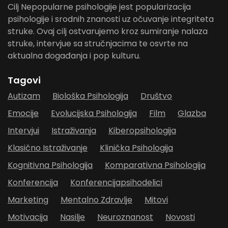
Cilj Nepopularne psihologije jest popularizacija
psihologije i srodnih znanosti uz očuvanje integriteta
struke. Ovaj cilj ostvarujemo kroz sumiranje nalaza
struke, intervjue sa stručnjacima te osvrte na
aktualna događanja i pop kulturu.
Tagovi
Autizam
Biološka Psihologija
Društvo
Emocije
Evolucijska Psihologija
Film
Glazba
Intervjui
Istraživanja
Kiberopsihologija
Klasično Istraživanje
Klinička Psihologija
Kognitivna Psihologija
Komparativna Psihologija
Konferencija
Konferencijapsihodelici
Marketing
Mentalno Zdravlje
Mitovi
Motivacija
Nasilje
Neuroznanost
Novosti