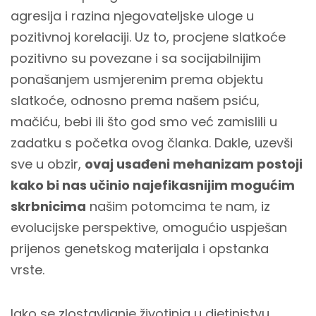
agresija i razina njegovateljske uloge u
pozitivnoj korelaciji. Uz to, procjene slatkoće
pozitivno su povezane i sa socijabilnijim
ponašanjem usmjerenim prema objektu
slatkoće, odnosno prema našem psiću,
mačiću, bebi ili što god smo već zamislili u
zadatku s početka ovog članka. Dakle, uzevši
sve u obzir,
ovaj usađeni mehanizam postoji
kako bi nas učinio najefikasnijim mogućim
skrbnicima
našim potomcima te nam, iz
evolucijske perspektive, omogućio uspješan
prijenos genetskog materijala i opstanka
vrste.
Iako se zlostavljanje životinja u djetinjstvu