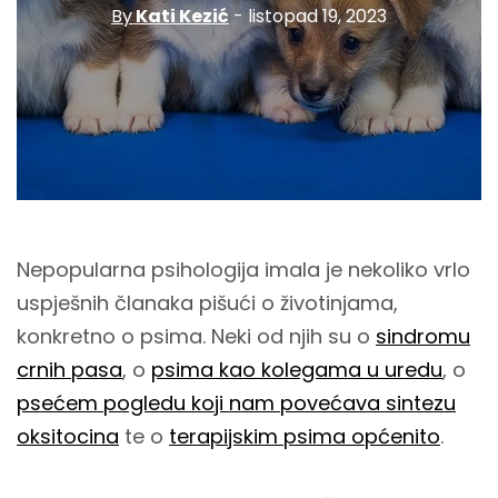
By
Kati Kezić
- listopad 19, 2023
Nepopularna psihologija imala je nekoliko vrlo
uspješnih članaka pišući o životinjama,
konkretno o psima. Neki od njih su o
sindromu
crnih pasa
, o
psima kao kolegama u uredu
, o
psećem pogledu koji nam povećava sintezu
oksitocina
te o
terapijskim psima općenito
.