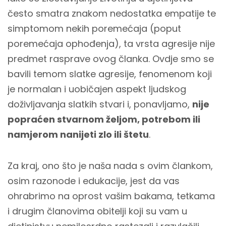
često smatra znakom nedostatka empatije te
simptomom nekih poremećaja (poput
poremećaja ophođenja), ta vrsta agresije nije
predmet rasprave ovog članka. Ovdje smo se
bavili temom slatke agresije, fenomenom koji
je normalan i uobičajen aspekt ljudskog
doživljavanja slatkih stvari i, ponavljamo,
nije
popraćen stvarnom željom, potrebom ili
namjerom nanijeti zlo ili štetu
.
Za kraj, ono što je naša nada s ovim člankom,
osim razonode i edukacije, jest da vas
ohrabrimo na oprost vašim bakama, tetkama
i drugim članovima obitelji koji su vam u