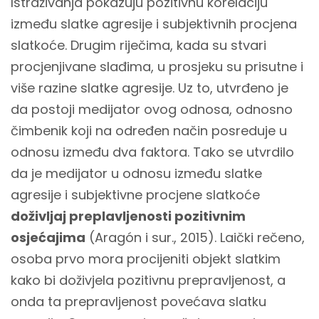
Istraživanja pokazuju pozitivnu korelaciju
između slatke agresije i subjektivnih procjena
slatkoće. Drugim riječima, kada su stvari
procjenjivane slađima, u prosjeku su prisutne i
više razine slatke agresije. Uz to, utvrđeno je
da postoji medijator ovog odnosa, odnosno
čimbenik koji na određen način posreduje u
odnosu između dva faktora. Tako se utvrdilo
da je medijator u odnosu između slatke
agresije i subjektivne procjene slatkoće
doživljaj preplavljenosti pozitivnim
osjećajima
(Aragón i sur., 2015). Laički rečeno,
osoba prvo mora procijeniti objekt slatkim
kako bi doživjela pozitivnu prepravljenost, a
onda ta prepravljenost povećava slatku