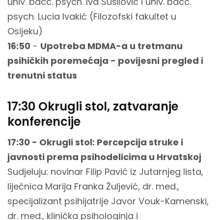
univ. bacc. psych. Iva Sušilović i univ. bacc.
psych. Lucia Ivakić (Filozofski fakultet u
Osijeku)
16:50
-
Upotreba MDMA-a u tretmanu
psihičkih poremećaja - povijesni pregled i
trenutni status
17:30 Okrugli stol, zatvaranje
konferencije
17:30 - Okrugli stol: Percepcija struke i
javnosti prema psihodelicima u Hrvatskoj
Sudjeluju: novinar Filip Pavić iz Jutarnjeg lista,
liječnica Marija Franka Žuljević, dr. med.,
specijalizant psihijatrije Javor Vouk-Kamenski,
dr. med., klinička psihologinja i