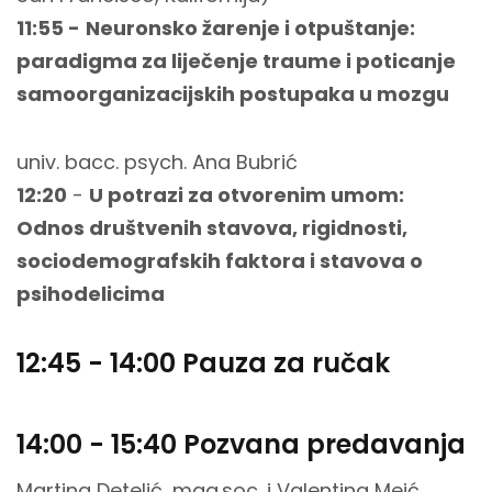
11:55 -
Neuronsko žarenje i otpuštanje:
paradigma za liječenje traume i poticanje
samoorganizacijskih postupaka u mozgu
univ. bacc. psych. Ana Bubrić
12:20
-
U potrazi za otvorenim umom:
Odnos društvenih stavova, rigidnosti,
sociodemografskih faktora i stavova o
psihodelicima
12:45 - 14:00 Pauza za ručak
14:00 - 15:40 Pozvana predavanja
Martina Detelić, mag.soc. i Valentina Meić