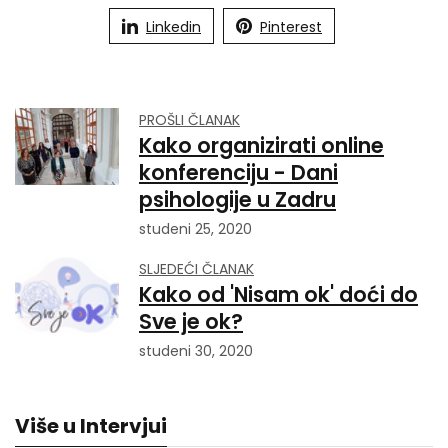
Linkedin
Pinterest
PROŠLI ČLANAK
Kako organizirati online
konferenciju - Dani
psihologije u Zadru
studeni 25, 2020
SLJEDEĆI ČLANAK
Kako od 'Nisam ok' doći do
Sve je ok?
studeni 30, 2020
Više u Intervjui