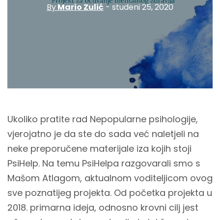
By
Mario Zulić
- studeni 25, 2020
Ukoliko pratite rad Nepopularne psihologije,
vjerojatno je da ste do sada već naletjeli na
neke preporučene materijale iza kojih stoji
PsiHelp. Na temu PsiHelpa razgovarali smo s
Mašom Atlagom, aktualnom voditeljicom ovog
sve poznatijeg projekta. Od početka projekta u
2018. primarna ideja, odnosno krovni cilj jest