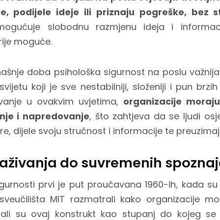
e, podijele ideje ili priznaju pogreške, bez 
gućuje slobodnu razmjenu ideja i informacij
rije moguće.
našnje doba psihološka sigurnost na poslu važnij
vijetu koji je sve nestabilniji, složeniji i pun brz
javanje u ovakvim uvjetima,
organizacije moraj
nje i napredovanje
, što zahtjeva da se ljudi os
, dijele svoju stručnost i informacije te preuzimaju
traživanja do suvremenih spozna
igurnosti prvi je put proučavana 1960-ih, kada su i
sveučilišta MIT razmatrali kako organizacije mog
li su ovaj konstrukt kao stupanj do kojeg se 