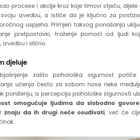
o procese i akcije kroz koje timovi stječu, dijele 
 svoju izvedbu, a ističe da je ključno za postizanj
goročnog uspjeha. Primjeri takvog ponašanja uklju
ranje pretpostavki, traženje pomoći od ljudi ko
, izvedbu i slično.
 djeluje
bjašnjenje zašto psihološka sigurnost potiče
nja učenja često za sobom nose neke međuljud
 čak poniženju, a percepcija psihološke sigurnosti u
rnost omogućuje ljudima da slobodno govor
jer znaju da ih drugi neće osuđivati
, već će cij
činak.