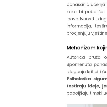
ponašanja učenja ka
kako bi poboljšali
inovativnosti i du
informacija, testi
procjenjuju vještine
Mehanizam kojim
Autorica pruža o
Spomenuta ponaša
izlaganja kritici i
Psihološka sigu
testiraju ideje, 
poboljšaju timski u