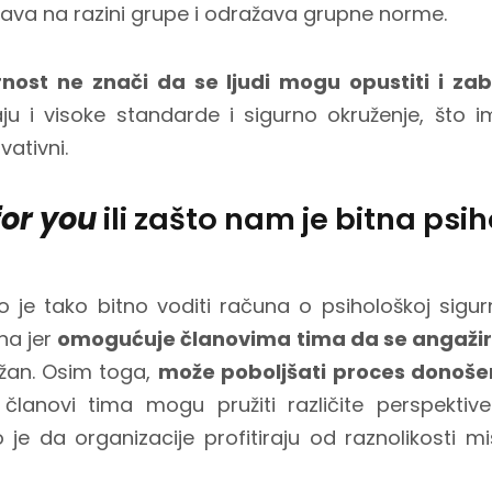
ljava na razini grupe i odražava grupne norme.
rnost ne znači da se ljudi mogu opustiti i zabo
maju i visoke standarde i sigurno okruženje, što
vativni.
for you
ili zašto nam je bitna psi
 je tako bitno voditi računa o psihološkoj sigu
na jer
omogućuje članovima tima da se angažir
ažan. Osim toga,
može poboljšati proces donoše
lanovi tima mogu pružiti različite perspektiv
je da organizacije profitiraju od raznolikosti miš