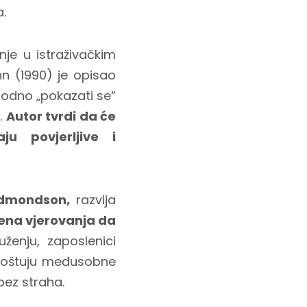
.
je u istraživačkim
hn (1990) je opisao
godno „pokazati se“
u.
Autor tvrdi da će
ju povjerljive i
Edmondson,
razvija
jena vjerovanja da
ženju, zaposlenici
, poštuju međusobne
bez straha.