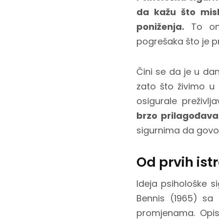
da kažu što misl
poniženja.
To omo
pogrešaka što je p
Čini se da je u da
zato što živimo u s
osigurale preživl
brzo prilagođava
sigurnima da govore
Od prvih is
Ideja psihološke s
Bennis (1965) sa 
promjenama. Opisa