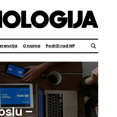
erencija
O nama
Podrži rad NP
oslu –