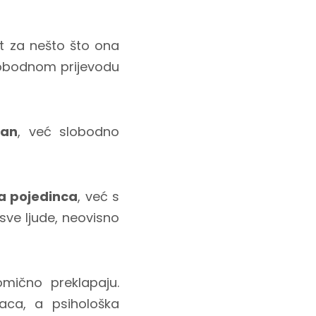
t za nešto što ona
slobodnom prijevodu
zan
, već slobodno
ma pojedinca
, već s
 sve ljude, neovisno
omično preklapaju.
aca, a psihološka