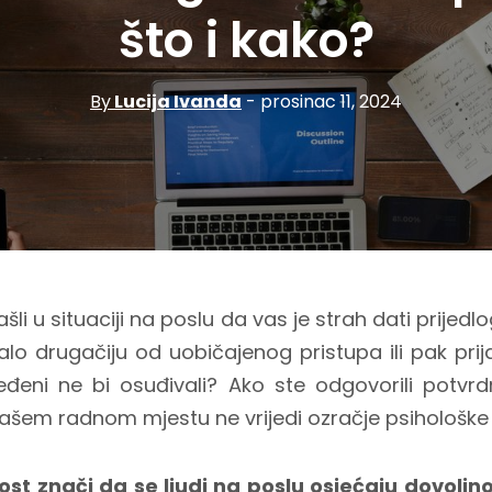
što i kako?
By
Lucija Ivanda
- prosinac 11, 2024
ašli u situaciji na poslu da vas je strah dati prijedl
lo drugačiju od uobičajenog pristupa ili pak prij
eđeni ne bi osuđivali? Ako ste odgovorili potvrd
šem radnom mjestu ne vrijedi ozračje psihološke 
ost znači da se ljudi na poslu osjećaju dovoljn