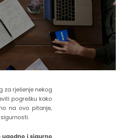
og za rješenje nekog
aviti pogrešku kako
no na ovo pitanje,
sigurnosti.
o ugodno i sigurno