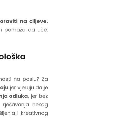
raviti na ciljeve.
 im pomaže da uče,
hološka
rnosti na poslu? Za
aju
jer vjeruju da je
nja odluka
, jer bez
e rješavanja nekog
ljenja i kreativnog