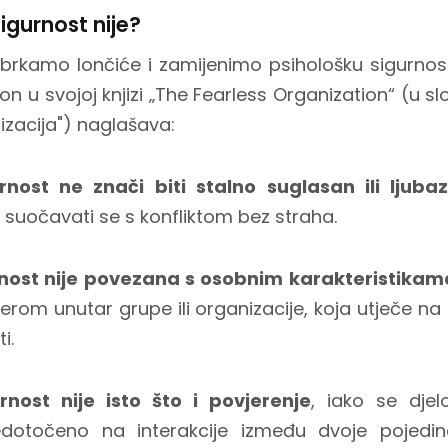
igurnost nije?
brkamo lončiće i zamijenimo psihološku sigurnos
n u svojoj knjizi „The Fearless Organization“ (u 
izacija") naglašava:
rnost ne znači biti stalno suglasan ili ljuba
 i suočavati se s konfliktom bez straha.
urnost nije povezana s osobnim karakteristika
erom unutar grupe ili organizacije, koja utječe na
i.
rnost nije isto što i povjerenje
, iako se djel
redotočeno na interakcije između dvoje pojedin