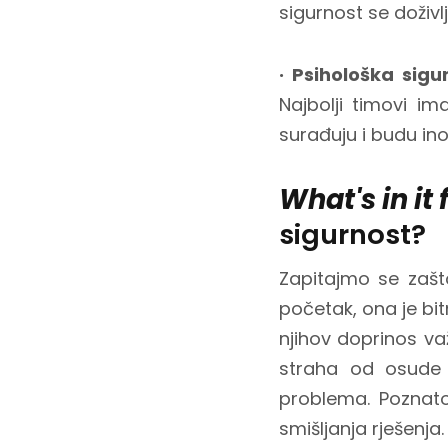
sigurnost se doživ
· Psihološka sigu
Najbolji timovi i
surađuju i budu ino
What's in it 
sigurnost?
Zapitajmo se zašto
početak, ona je bit
njihov doprinos v
straha od osude č
problema. Poznato 
smišljanja rješenja.