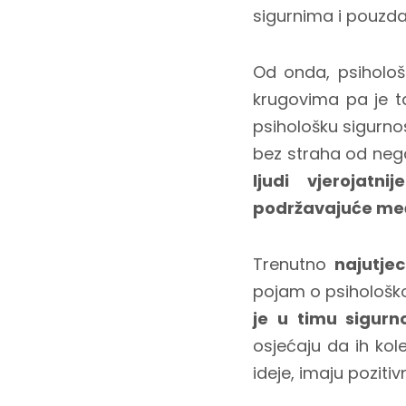
sigurnima i pouzd
Od onda, psihološ
krugovima pa je ta
psihološku sigurno
bez straha od negati
ljudi vjerojatn
podržavajuće međ
Trenutno
najutje
pojam o psihološkoj
je u timu sigurn
osjećaju da ih kol
ideje, imaju poziti