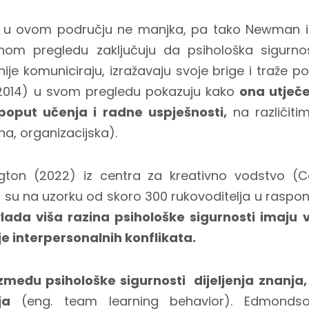
ja u ovom području ne manjka, pa tako Newman i 
om pregledu zaključuju da psihološka sigurnos
ije komuniciraju, izražavaju svoje brige i traže p
2014) u svom pregledu pokazuju kako
ona utječe
oput učenja i radne uspješnosti,
na različiti
na, organizacijska).
gton (2022) iz centra za kreativno vodstvo (Ce
li su na uzorku od skoro 300 rukovoditelja u raspo
vlada viša razina psihološke sigurnosti imaju 
je interpersonalnih konflikata.
zmeđu psihološke sigurnosti dijeljenja znanja, k
ja
(eng. team learning behavior). Edmondson