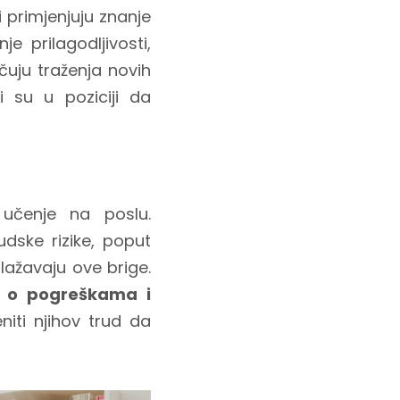
i primjenjuju znanje
e prilagodljivosti,
čuju traženja novih
ji su u poziciji da
 učenje na poslu.
ske rizike, poput
blažavaju ove brige.
e o pogreškama i
eniti njihov trud da