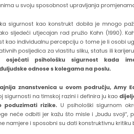
anima u svoju sposobnost upravljanja promjenama
ka sigurnost kao konstrukt dobila je mnogo pažn
ko sljedeći utjecajan rad pružio Kahn (1990). Ka
st kao individualnu percepciju o tome je li osobi u
vnih posljedica za vlastitu sliku, status ili karijer
ije osjećati psihološku sigurnost kada ima
uljudske odnose s kolegama na poslu.
cajnija znanstvenica u ovom području, Amy 
 sigurnosti na timskoj razini i definira ju kao
dijel
o poduzimati rizike.
U psihološki sigurnom okru
ege neće odbiti jer kažu što misle i „budu svoji“
vne namjere i sposobni su dati konstruktivnu kritiku 