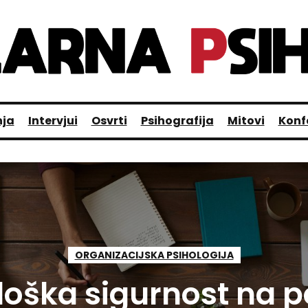
nja
Intervjui
Osvrti
Psihografija
Mitovi
Konf
ORGANIZACIJSKA PSIHOLOGIJA
loška sigurnost na p