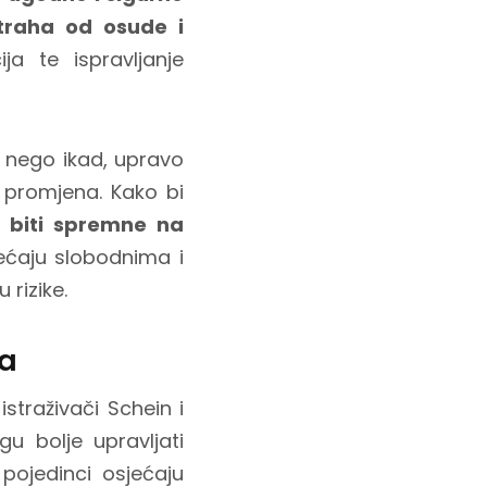
straha od osude i
a te ispravljanje
a nego ikad, upravo
ih promjena. Kako bi
u biti spremne na
jećaju slobodnima i
 rizike.
ja
straživači Schein i
u bolje upravljati
pojedinci osjećaju