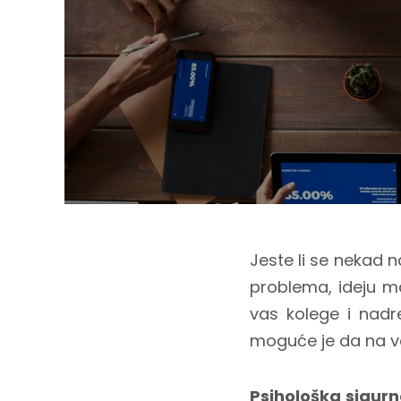
Jeste li se nekad n
problema, ideju ma
vas kolege i nadr
moguće je da na va
Psihološka sigurn