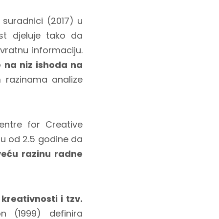
suradnici (2017) u
t djeluje tako da
ovratnu informaciju.
 na niz ishoda na
m razinama analize
ntre for Creative
nu od 2.5 godine da
veću razinu radne
reativnosti i tzv.
 (1999) definira