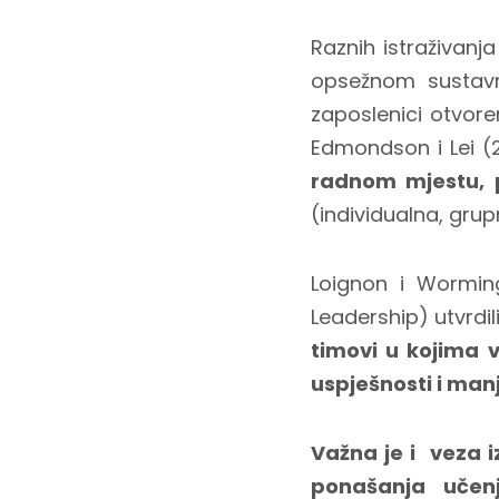
Raznih istraživan
opsežnom sustavn
zaposlenici otvoren
Edmondson i Lei (
radnom mjestu, p
(individualna, grup
Loignon i Wormin
Leadership) utvrdi
timovi u kojima 
uspješnosti i man
Važna je i veza i
ponašanja učen