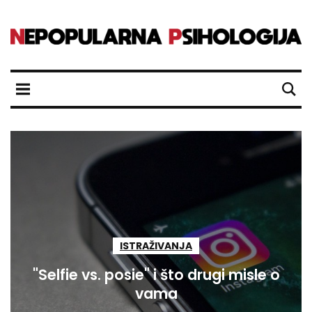
ISTRAŽIVANJA
"Selfie vs. posie" i što drugi misle o
vama