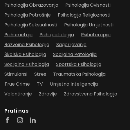
Psihologija Obrazovanja
Psihologija Ovisnosti
Psihologija Potrošnje
Psihologija Religioznosti
Psihologija Seksualnosti
Psihologija Umjetnosti
Psihometrija
Psihopatologija
Psihoterapija
Razvojna Psihologija
Sagorijevanje
Školska Psihologija
Socijalna Patologija
Socijalna Psihologija
Sportska Psihologija
Stimulansi
Stres
Traumatska Psihologija
True Crime
TV
Umjetna Inteligencija
Volontiranje
Zdravlje
Zdravstvena Psihologija
Prati nas