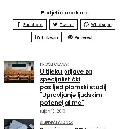
Podjeli članak na:
Facebook
Twitter
Whatsapp
Linkedin
Pinterest
PROŠLI ČLANAK
U tijeku prijave za
specijalistički
poslijediplomski studij
"Upravljanje ljudskim
potencijalima"
rujan 13, 2019
SLJEDEĆI ČLANAK