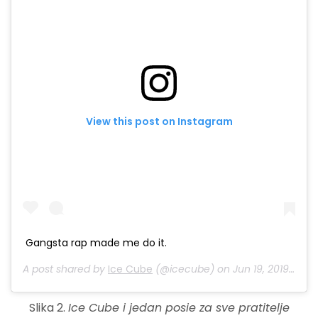
View this post on Instagram
Gangsta rap made me do it.
A post shared by
Ice Cube
(@icecube) on
Jun 19, 2019 at 10:50am PDT
Slika 2.
Ice Cube i jedan posie za sve pratitelje