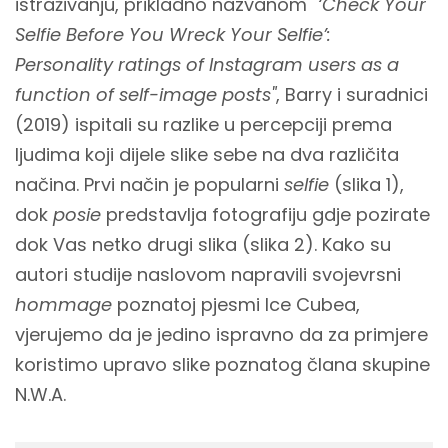
istraživanju, prikladno nazvanom "
‘Check Your
Selfie Before You Wreck Your Selfie’:
Personality ratings of Instagram users as a
function of self-image posts"
, Barry i suradnici
(2019) ispitali su razlike u percepciji prema
ljudima koji dijele slike sebe na dva različita
načina. Prvi način je popularni
selfie
(slika 1),
dok
posie
predstavlja fotografiju gdje pozirate
dok Vas netko drugi slika (slika 2). Kako su
autori studije naslovom napravili svojevrsni
hommage
poznatoj pjesmi Ice Cubea,
vjerujemo da je jedino ispravno da za primjere
koristimo upravo slike poznatog člana skupine
N.W.A.