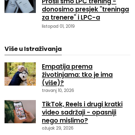
Prošli smo LPC trening -
donosimo presjek "treninga
za trenere" i LPC-a
listopad 01, 2019
Više u Istraživanja
Empatija prema
životinjama: tko je ima
(više)?
travanj 10, 2026
TikTok, Reels i drugi kratki
video sadržaji - opasniji
nego mislimo?
ožujak 29, 2026