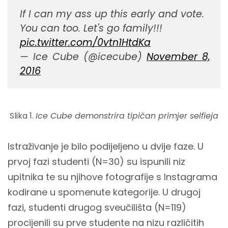
If I can my ass up this early and vote.
You can too. Let's go family!!!
pic.twitter.com/0vtn1HtdKa
— Ice Cube (@icecube)
November 8,
2016
Slika 1.
Ice Cube demonstrira tipičan primjer selfieja
Istraživanje je bilo podijeljeno u dvije faze. U
prvoj fazi studenti (N=30) su ispunili niz
upitnika te su njihove fotografije s Instagrama
kodirane u spomenute kategorije. U drugoj
fazi, studenti drugog sveučilišta (N=119)
procijenili su prve studente na nizu različitih