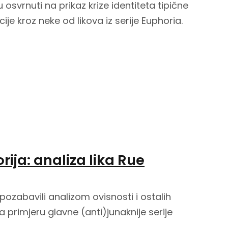
svrnuti na prikaz krize identiteta tipične
je kroz neke od likova iz serije Euphoria.
orija: analiza lika Rue
zabavili analizom ovisnosti i ostalih
 primjeru glavne (anti)junaknije serije