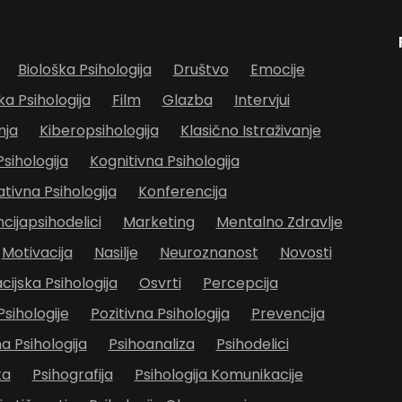
Biološka Psihologija
Društvo
Emocije
ka Psihologija
Film
Glazba
Intervjui
nja
Kiberopsihologija
Klasično Istraživanje
Psihologija
Kognitivna Psihologija
ivna Psihologija
Konferencija
cijapsihodelici
Marketing
Mentalno Zdravlje
Motivacija
Nasilje
Neuroznanost
Novosti
cijska Psihologija
Osvrti
Percepcija
Psihologije
Pozitivna Psihologija
Prevencija
 Psihologija
Psihoanaliza
Psihodelici
ka
Psihografija
Psihologija Komunikacije