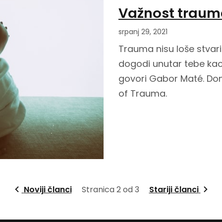
Važnost traum
srpanj 29, 2021
Trauma nisu loše stvari
dogodi unutar tebe kao 
govori Gabor Maté. Do
of Trauma.
Noviji članci
Stranica 2 od 3
Stariji članci