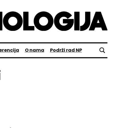
erencija
O nama
Podrži rad NP
i