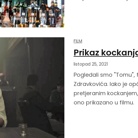
FILM
Prikaz kockanj
listopad 25, 2021
Pogledali smo "Tomu", f
Zdravkovića. Iako je o
pretjeranim kockanjem, p
ono prikazano u filmu.