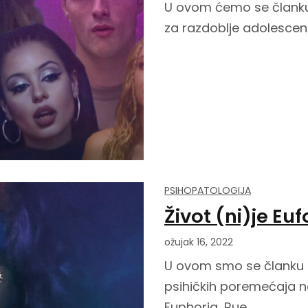
U ovom ćemo se članku o
za razdoblje adolescenci
PSIHOPATOLOGIJA
Život (ni)je Euf
ožujak 16, 2022
U ovom smo se članku po
psihičkih poremećaja na
Euphoria, Rue.