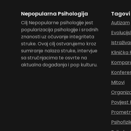
Nepopularna Psihologija
Tagovi
Cilj Nepopularne psihologije jest
Autizam
popularizacija psihologije i srodnih
Evolucijs
znanosti uz očuvanje integriteta
Istraživa
struke. Ovaj cilj ostvarujemo kroz
sumiranje nalaza struke, intervjue
Klinička 
sa stručnjacima te osvrte na
Komparat
aktualna događanja i pop kulturu.
Konferen
Mitovi
Organiza
Povijest 
Prometna
Psihofizi