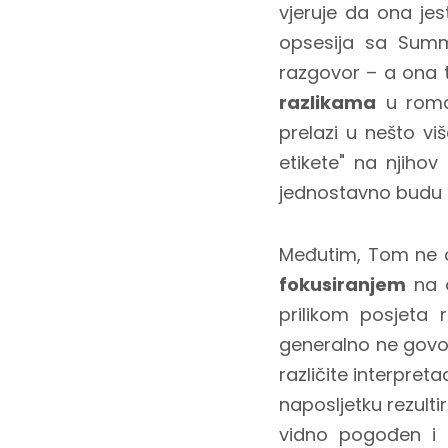
vjeruje da ona je
opsesija sa Summe
razgovor – a ona t
razlikama
u roman
prelazi u nešto vi
etikete" na njiho
jednostavno budu on
Međutim, Tom ne od
fokusiranjem
na o
prilikom posjeta
generalno ne govori
različite interpret
naposljetku rezul
vidno pogođen i 