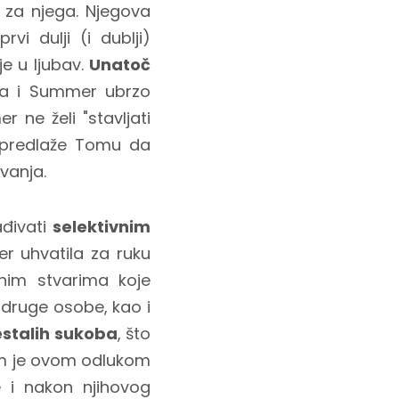
 za njega. Njegova
i dulji (i dublji)
je u ljubav.
Unatoč
oma i Summer ubrzo
r ne želi "stavljati
a predlaže Tomu da
ivanja.
ađivati
selektivnim
r uhvatila za ruku
nim stvarima koje
d druge osobe, kao i
stalih sukoba
, što
om je ovom odlukom
 i nakon njihovog