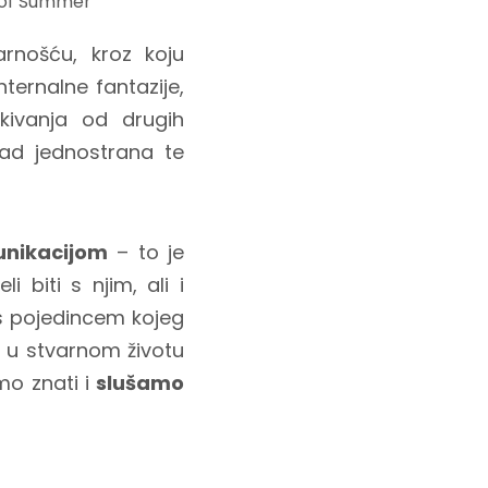
 of Summer"
arnošću, kroz koju
ernalne fantazije,
ivanja od drugih
kad jednostrana te
nikacijom
– to je
 biti s njim, ali i
 s pojedincem kojeg
 u stvarnom životu
mo znati i
slušamo