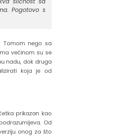
kva sličnost sa
jna. Pogotovo s
la s Tomom nego sa
 filma većinom su se
žnu nadu, dok druga
zirati koja je od
očetka prikazan kao
 podrazumijeva. Od
erziju onog za što