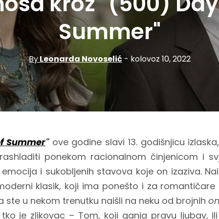
osa kroz "(500) Day
Summer"
By
Leonarda Novoselić
- kolovoz 10, 2022
of Summer
"
ove godine slavi 13. godišnjicu izlask
rashladiti ponekom racionalnom činjenicom i sv
 emocija i sukobljenih stavova koje on izaziva. Nai
moderni klasik, koji ima ponešto i za romantičare 
da ste u nekom trenutku naišli na neku od brojnih
on
tko je zlikovac – Tom, koji ganja pravu ljubav, i