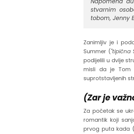
Napomena autor
stvarnim osob
tobom, Jenny 
Zanimljiv je i po
Summer (
"tipičn
podijelili u dvije
misli da je Tom 
suprotstavljenih st
(Zar je važno
Za početak se ukra
romantik koji san
prvog puta kada (