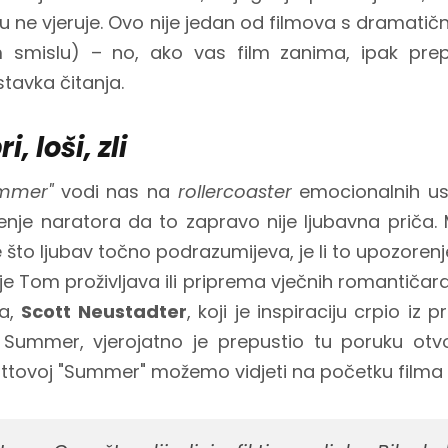
ju ne vjeruje. Ovo nije jedan od filmova s dramati
 smislu) – no, ako vas film zanima, ipak pr
tavka čitanja.
, loši, zli
ummer"
vodi nas na
rollercoaster
emocionalnih u
nje naratora da to zapravo nije ljubavna priča. 
e što ljubav točno podrazumijeva, je li to upozoren
je Tom proživljava ili priprema vječnih romantičar
ma,
Scott Neustadter
, koji je inspiraciju crpio i
ummer, vjerojatno je prepustio tu poruku otvore
ttovoj "Summer" možemo vidjeti na početku filma u