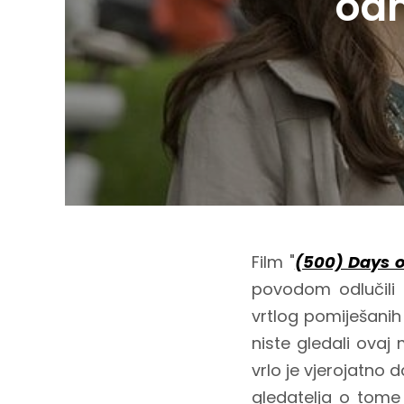
odn
Film "
(500) Days 
povodom odlučili 
vrtlog pomiješanih
niste gledali ovaj 
vrlo je vjerojatno 
gledatelja o tome 