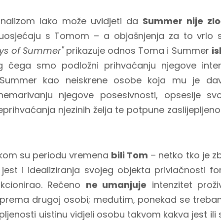
analizom lako može uvidjeti da
Summer nije zlo
uosjećaju s Tomom – a objašnjenja za to vrlo s
ays of Summer"
prikazuje odnos Toma i Summer
is
g čega smo podložni prihvaćanju njegove interpr
 Summer kao neiskrene osobe koja mu je dava
emarivanju njegove posesivnosti, opsesije sv
rihvaćanja njezinih želja te potpune zaslijepljeno
ekom su periodu vremena
bili Tom
– netko tko je z
jest i idealiziranja svojeg objekta privlačnosti fo
unkcionirao. Rečeno
ne umanjuje
intenzitet proži
 prema drugoj osobi; međutim, ponekad se trebam
jepljenosti uistinu vidjeli osobu takvom kakva jest i