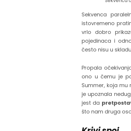
Sekvenca o
Sekvenca paraleln
istovremeno prati
vrlo dobro prika
pojedinaca i odno
često nisu u sklad
Propala očekivanj
ono u čemu je pogr
Summer, koja mu ni
je upoznala nedug
jest da
pretposta
što nam druga oso
Krivi spoj