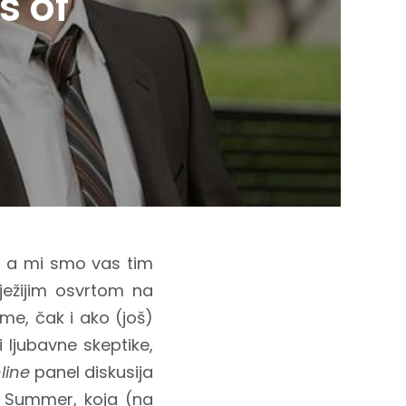
s of
a, a mi smo vas tim
ježijim osvrtom na
me, čak i ako (još)
i ljubavne skeptike,
line
panel diskusija
li Summer, koja (na