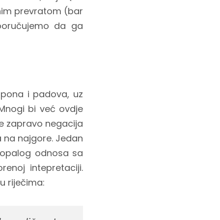
čnim prevratom (bar
eporučujemo da ga
spona i padova, uz
Mnogi bi već ovdje
je zapravo negacija
a na najgore. Jedan
z propalog odnosa sa
noj intepretaciji.
 riječima: