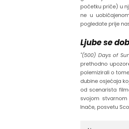
početku priče) u n
ne u uobičajenom
pogledate prije nas
Ljube se dobri
"(500) Days of S
prethodno upozore
polemizirali o tom
dubine osjećaja ko
od scenarista fil
svojom stvarnom S
Inače, posvetu Sco