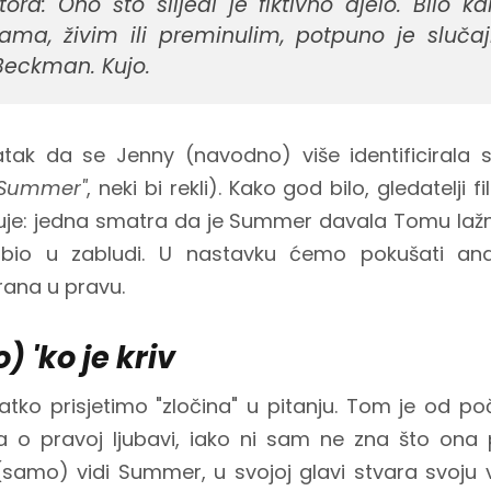
a: Ono što slijedi je fiktivno djelo. Bilo ka
ama, živim ili preminulim, potpuno je sluča
Beckman. Kujo.
datak da se Jenny (navodno) više identificira
a Summer"
, neki bi rekli). Kako god bilo, gledatelji
 struje: jedna smatra da je Summer davala Tomu la
bio u zabludi. U nastavku ćemo pokušati anali
rana u pravu.
) 'ko je kriv
tko prisjetimo "zločina" u pitanju. Tom je od p
ja o pravoj ljubavi, iako ni sam ne zna što ona
samo) vidi Summer, u svojoj glavi stvara svoju v