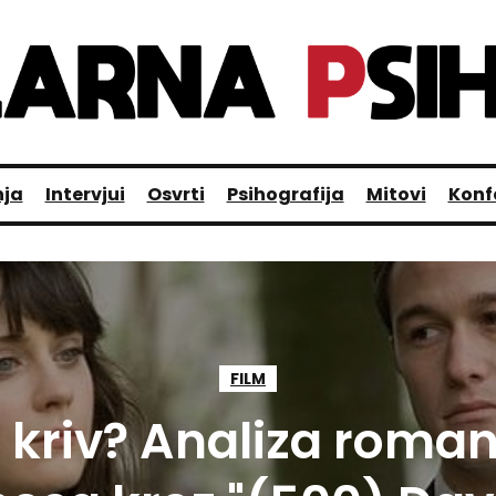
nja
Intervjui
Osvrti
Psihografija
Mitovi
Konf
FILM
e kriv? Analiza roman