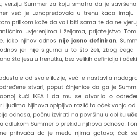
st; verziju Summer za koju smatra da je savršena
r već je uznapredovala u trenu kada imaju prv
om prilikom kaže da voli biti sama te da ne vjeru
tičnim uvjerenjima i željama, prijateljstvo T
še, iako njihov odnos
nije jasno definiran
. Summe
v odnos jer nije sigurna u to što želi, zbog čeg
o što jesu u trenutku, bez velikih definicija i oček
ustaje od svoje iluzije, već je nastavlja nadogr
dređene stvari, poput činjenice da ga je Summe
 robnoj kući IKEA i da mu se otvorila o određe
 ljudima. Njihova opipljivo različita očekivanja o
acije odnosa, počnu izvirati na površinu u obliku
uče
tira odlukom Summer o prekidu njihova odnosa. T
ne prihvaća da je među njima gotovo; čak se