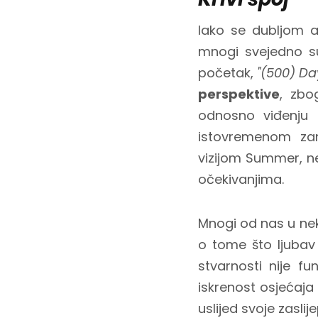
Iako se dubljom 
mnogi svejedno s
početak,
"(500) D
perspektive
, zbo
odnosno viđenju
istovremenom zan
vizijom Summer, nep
očekivanjima.
Mnogi od nas u n
o tome što ljubav 
stvarnosti nije f
iskrenost osjećaja
uslijed svoje zasli