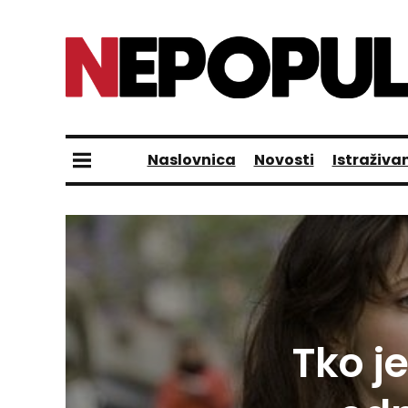
Naslovnica
Novosti
Istraživa
Tko j