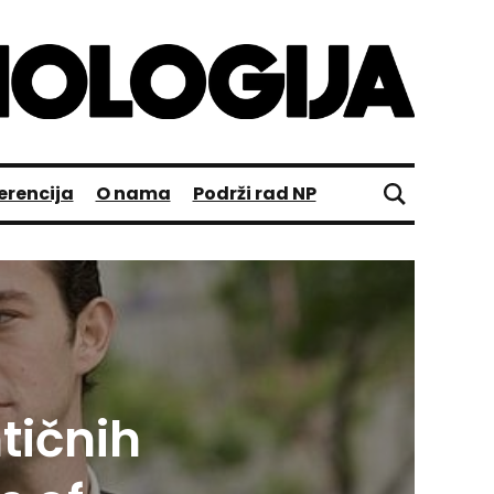
erencija
O nama
Podrži rad NP
tičnih