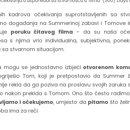
čekivanja u usporedbi sa stvarnošću iz filma "(500) Days
ih kadrova očekivanja suprotstavljenih sa stv
mo događanja na Summerinoj zabavi i Tomove int
zuje
poruku čitavog filma
– da su naša oček
sa s njima vrlo individualna, subjektivna, pone
u sa stvarnom situacijom.
a mogu se jednostavno izbjeći
otvorenom komu
iješio Tom, koji je pretpostavio da Summer želi
je rekla da ga poziva na proslavu svojih zaruka
o nakon prekida s Tomom. Ono što često radimo
vljamo i očekujemo
, umjesto da
pitamo
što želi
ba ima za reći.