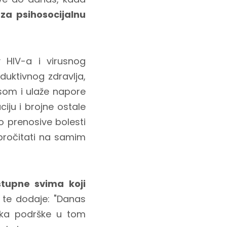
za psihosocijalnu
 HIV-a i virusnog
duktivnog zdravlja,
isom i ulaže napore
ciju i brojne ostale
o prenosive bolesti
pročitati na samim
stupne svima koji
te dodaje: "Danas
njka podrške u tom