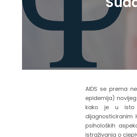
Suda
AIDS se prema ne
epidemija) novijeg
kako je u isto 
dijagnosticiranim 
psiholoških aspe
istraživanja o cjepi