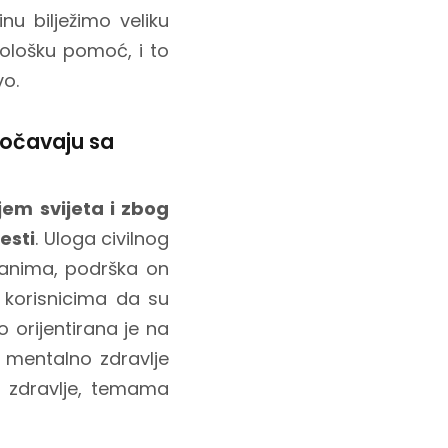
inu bilježimo veliku
hološku pomoć, i to
vo.
uočavaju sa
jem svijeta i zbog
esti
. Uloga civilnog
đanima, podrška on
 korisnicima da su
o orijentirana je na
a mentalno zdravlje
no zdravlje, temama