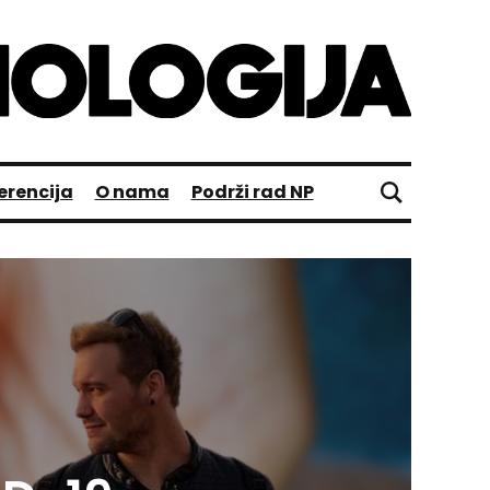
erencija
O nama
Podrži rad NP