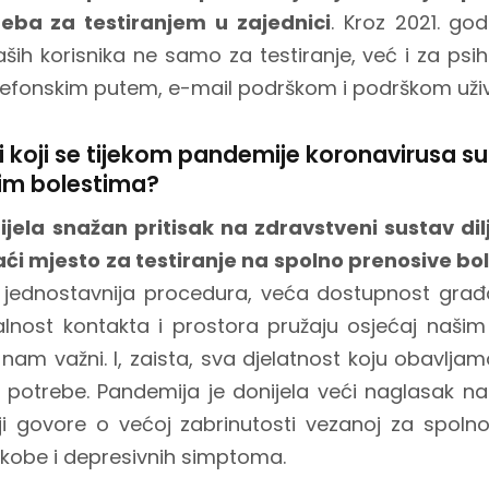
reba za testiranjem u zajednici
. Kroz 2021. god
aših korisnika ne samo za testiranje, već i za psi
telefonskim putem, e-mail podrškom i podrškom uži
ci koji se tijekom pandemije koronavirusa s
im bolestima?
jela snažan pritisak na zdravstveni sustav dil
aći mjesto za testiranje na spolno prenosive bol
– jednostavnija procedura, veća dostupnost gra
alnost kontakta i prostora pružaju osjećaj našim
nam važni. I, zaista, sva djelatnost koju obavljam
e potrebe. Pandemija je donijela veći naglasak n
oji govore o većoj zabrinutosti vezanoj za spol
skobe i depresivnih simptoma.