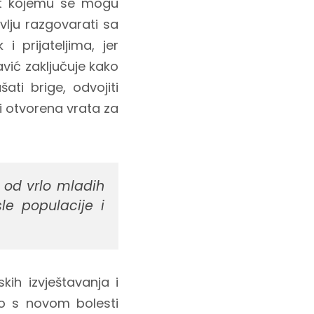
kt kojemu se mogu
vlju razgovarati sa
i prijateljima, jer
avić zaključuje kako
ati brige, odvojiti
i otvorena vrata za
 od vrlo mladih
le populacije i
ih izvještavanja i
o s novom bolesti