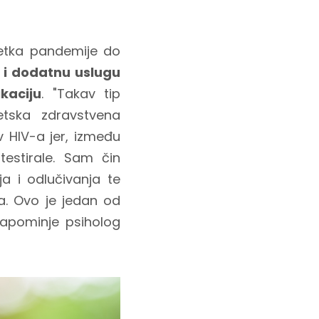
četka pandemije do
 i dodatnu uslugu
kaciju
. "Takav tip
tska zdravstvena
v HIV-a jer, između
estirale. Sam čin
ja i odlučivanja te
ta. Ovo je jedan od
apominje psiholog