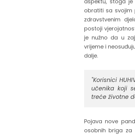
aspektu, stoga j
obratiti sa svojim
zdravstvenim djela
postoji vjerojatnos
je nužno da u zaje
vrijeme i neosuđuj
dalje.
"Korisnici HUH
učenika koji s
treće životne d
Pojava nove pande
osobnih briga za