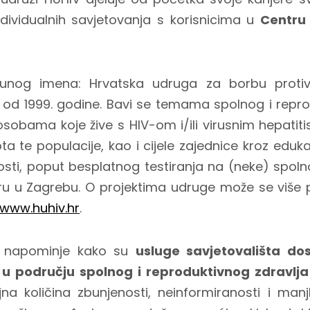
ndividualnih savjetovanja s korisnicima u
Centru 
nog imena: Hrvatska udruga za borbu protiv
i od 1999. godine. Bavi se temama spolnog i repro
sobama koje žive s HIV-om i/ili virusnim hepatit
ta te populacije, kao i cijele zajednice kroz eduka
osti, poput besplatnog testiranja na (neke) spoln
ru u Zagrebu. O projektima udruge može se više 
/www.huhiv.hr
.
ć napominje kako su
usluge savjetovališta do
 u području spolnog i reproduktivnog zdravlja
na količina zbunjenosti, neinformiranosti i ma