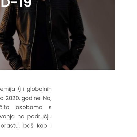
ID-19
ja (ili globalnih
a 2020. godine. No,
ročito osobama s
živanja na području
orastu, baš kao i