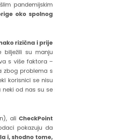
rošlim pandemijskim
brige oko spolnog
ako rizična i prije
 bilježili su manju
va s više faktora –
ga zbog problema s
i korisnici se nisu
a neki od nas su se
n), ali
CheckPoint
Podaci pokazuju da
la i, shodno tome,