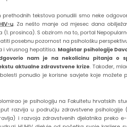
 prethodnih tekstova ponudili smo neke odgovo
HIV-u
. Za nešto manje od mjesec dana obilježa
 (1. prosinca). S obzirom na to, portal Nepopularn
atiti posebnu pozornost na psihološku perspektiv
 i virusnog hepatitisa.
Magistar psihologije Dav
govorio nam je na nekolicinu pitanja o s
ekstu aktualne zdravstvene krize
. Također, mla
bolesti ponudio je korisne savjete koje možete p
lomirao je psihologiju na Fakultetu hrvatskih stud
 put razvija u području zdravstvene psihologije
avlja) i razvoja zdravstvenih djelatnika preko e
U udruzi HUHIV djeluje od početka svoje karijere