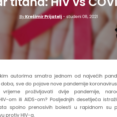
r titana: HIV vs COV
By
Krešimir Prijatelj
- studeni 08, 2021
kim autorima smatra jednom od najvećih pandemi
 doba, sve do pojave nove pandemije koronavirus
vrijeme proživljavati dvije pandemije, na
HIV-om ili AIDS-om? Posljednjih desetljeća istra
kata spolno prenosivih bolesti u rapidnom su p
vu protiv HIV-a.