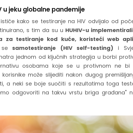
IV u jeku globalne pandemije
 ističe kako se testiranje na HIV odvijalo od po
inuirano, s tim da su u
HUHIV-u implementirali
a za testiranje kod kuće, koristeći web apli
a se
samotestiranje (HIV self-testing)
i Svje
atra jednom od ključnih strategija u borbi proti
ternativu osobama koje se u protivnom ne bi t
 korisnike može slijediti nakon dugog premišljan
ti, a neki se boje suočiti s rezultatima toga tes
mo odgovoriti na takvu vrstu briga građana" n