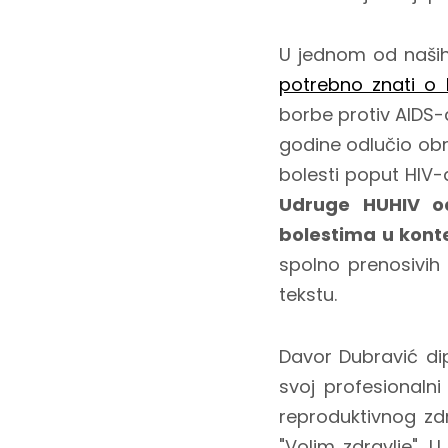
U jednom od naših
potrebno znati o 
borbe protiv AIDS-a
godine odlučio obr
bolesti poput HIV-a
Udruge HUHIV od
bolestima u kont
spolno prenosivih 
tekstu.
Davor Dubravić dip
svoj profesionalni
reproduktivnog zdr
"Volim zdravlje". 