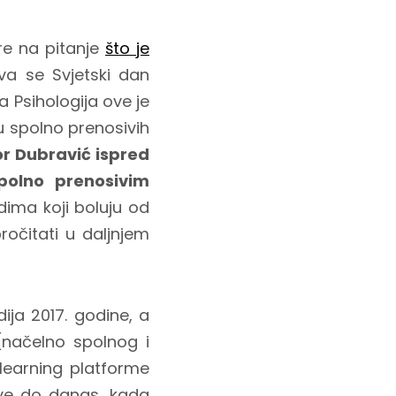
re na pitanje
što je
va se Svjetski dan
a Psihologija ove je
u spolno prenosivih
or Dubravić ispred
polno prenosivim
dima koji boluju od
ročitati u daljnjem
ija 2017. godine, a
 (načelno spolnog i
-learning platforme
 sve do danas, kada