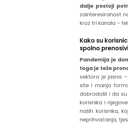
dalje postoji pot
zainteresiranost n
kroz tri kanala – 
Kako su korisni
spolno prenosiv
Pandemija je doni
toga je teže pron
sektora je jasna 
site i manja form
dobrodošli i da su 
korisnika i njegov
naših korisnika, k
neprihvaćanja, tje