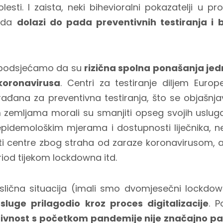
lesti. I zaista, neki bihevioralni pokazatelji u p
u da
dolazi do pada preventivnih testiranja i 
 podsjećamo da su
rizična spolna ponašanja jedn
 koronavirusa
. Centri za testiranje diljem Europe
rađana za preventivna testiranja, što se objašnja
im zemljama morali su smanjiti opseg svojih uslu
idemološkim mjerama i dostupnosti liječnika, nek
ati centre zbog straha od zaraze koronavirusom, 
eriod tijekom lockdowna itd.
 slična situacija (imali smo dvomjesečni lockdow
sluge prilagodio kroz proces digitalizacije
. 
tivnost s početkom pandemije nije značajno pa