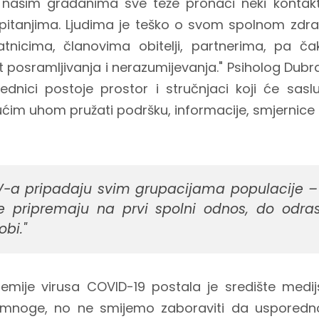
e našim građanima sve teže pronaći neki konta
 pitanjima. Ljudima je teško o svom spolnom zdra
tnicima, članovima obitelji, partnerima, pa čak 
t posramljivanja i nerazumijevanja." Psiholog Dubr
dnici postoje prostor i stručnjaci koji će sasluš
ućim uhom pružati podršku, informacije, smjernice 
IV-a pripadaju svim grupacijama populacije –
e pripremaju na prvi spolni odnos, do odras
obi."
mije virusa COVID-19 postala je središte medijsk
 mnoge, no ne smijemo zaboraviti da usporedn