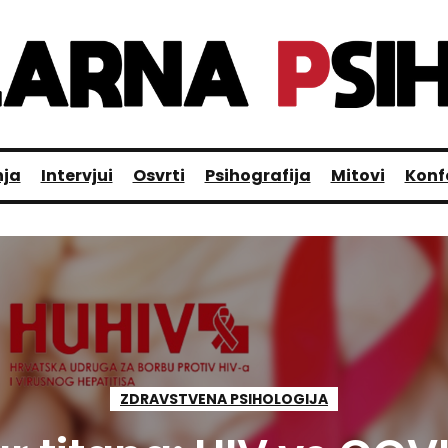
nja
Intervjui
Osvrti
Psihografija
Mitovi
Konf
ZDRAVSTVENA PSIHOLOGIJA