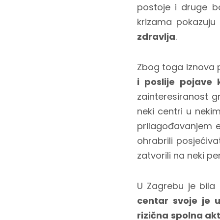
postoje i druge bo
krizama pokazuj
zdravlja
.
Zbog toga iznova
i poslije pojave
zainteresiranost g
neki centri u nek
prilagođavanjem ep
ohrabrili posjećiv
zatvorili na neki p
U Zagrebu je bila
centar svoje je u
rizična spolna ak