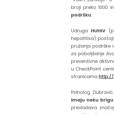
broji preko 1000 i
podršku
.
Udruga
HUHIV
(pu
hepatitisa) postoj
pružanja podrške o
za poboljšanje živo
preventivne aktivn
u CheckPoint cent
stranicama
http:/
Psiholog Dubravi
imaju neku brigu
prevladava značaj