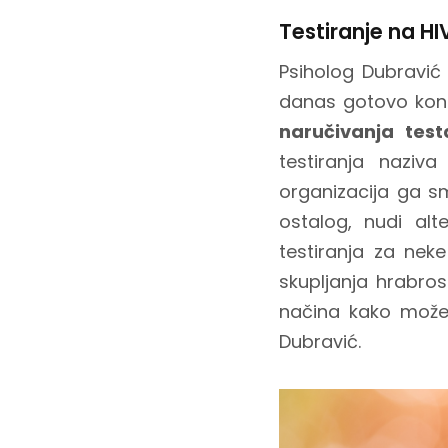
Testiranje na H
Psiholog Dubravić
danas gotovo kont
naručivanja test
testiranja naziv
organizacija ga sm
ostalog, nudi al
testiranja za neke
skupljanja hrabros
načina kako može
Dubravić.