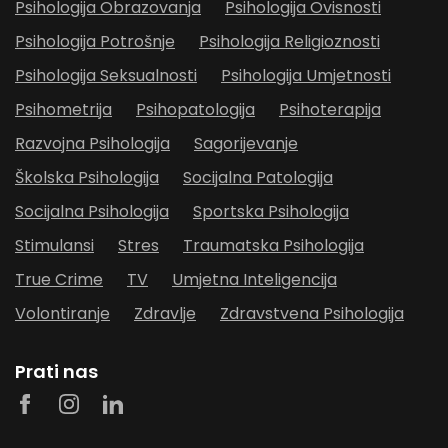
Psihologija Obrazovanja
Psihologija Ovisnosti
Psihologija Potrošnje
Psihologija Religioznosti
Psihologija Seksualnosti
Psihologija Umjetnosti
Psihometrija
Psihopatologija
Psihoterapija
Razvojna Psihologija
Sagorijevanje
Školska Psihologija
Socijalna Patologija
Socijalna Psihologija
Sportska Psihologija
Stimulansi
Stres
Traumatska Psihologija
True Crime
TV
Umjetna Inteligencija
Volontiranje
Zdravlje
Zdravstvena Psihologija
Prati nas