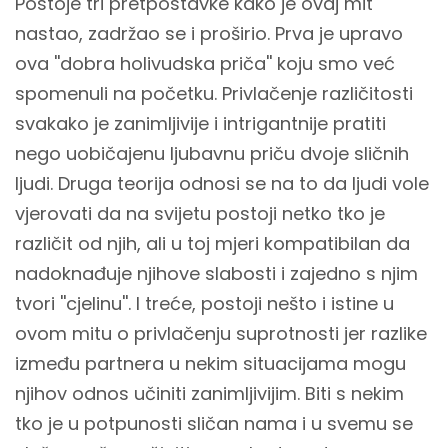
Postoje tri pretpostavke kako je ovaj mit
nastao, zadržao se i proširio. Prva je upravo
ova ''dobra holivudska priča'' koju smo već
spomenuli na početku. Privlačenje različitosti
svakako je zanimljivije i intrigantnije pratiti
nego uobičajenu ljubavnu priču dvoje sličnih
ljudi. Druga teorija odnosi se na to da ljudi vole
vjerovati da na svijetu postoji netko tko je
različit od njih, ali u toj mjeri kompatibilan da
nadoknađuje njihove slabosti i zajedno s njim
tvori ''cjelinu''. I treće, postoji nešto i istine u
ovom mitu o privlačenju suprotnosti jer razlike
između partnera u nekim situacijama mogu
njihov odnos učiniti zanimljivijim. Biti s nekim
tko je u potpunosti sličan nama i u svemu se