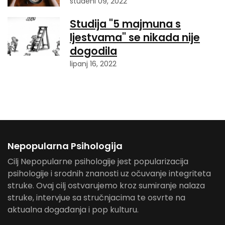
studeni 09, 2022
Studija "5 majmuna s
ljestvama" se nikada nije
dogodila
lipanj 16, 2022
Nepopularna Psihologija
Cilj Nepopularne psihologije jest popularizacija
psihologije i srodnih znanosti uz očuvanje integriteta
struke. Ovaj cilj ostvarujemo kroz sumiranje nalaza
struke, intervjue sa stručnjacima te osvrte na
aktualna događanja i pop kulturu.