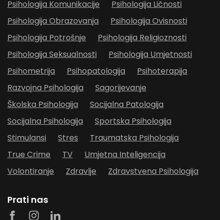
Psihologija Komunikacije
Psihologija Ličnosti
Psihologija Obrazovanja
Psihologija Ovisnosti
Psihologija Potrošnje
Psihologija Religioznosti
Psihologija Seksualnosti
Psihologija Umjetnosti
Psihometrija
Psihopatologija
Psihoterapija
Razvojna Psihologija
Sagorijevanje
Školska Psihologija
Socijalna Patologija
Socijalna Psihologija
Sportska Psihologija
Stimulansi
Stres
Traumatska Psihologija
True Crime
TV
Umjetna Inteligencija
Volontiranje
Zdravlje
Zdravstvena Psihologija
Prati nas