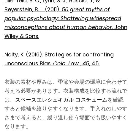
Lilienfeld, S. O., Lynn, S. J., Ruscio, J., &
Beyerstein, B. L. (2011).
50 great myths of
popular psychology: Shattering widespread
misconceptions about human behavior
. John
Wiley & Sons.
Nalty, K. (2016). Strategies for confronting
unconscious Bias.
Colo. Law.
,
45
, 45.
衣装の素材や厚みは、季節や会場の環境に合わせて
考える必要があります。衣装構成を比較する流れで
は、
スペースエレシュキガル コスチューム
を確認
すると候補を絞りやすくなります。手入れのしやす
さまで考えると、繰り返し使う場面でも扱いやすく
なります。