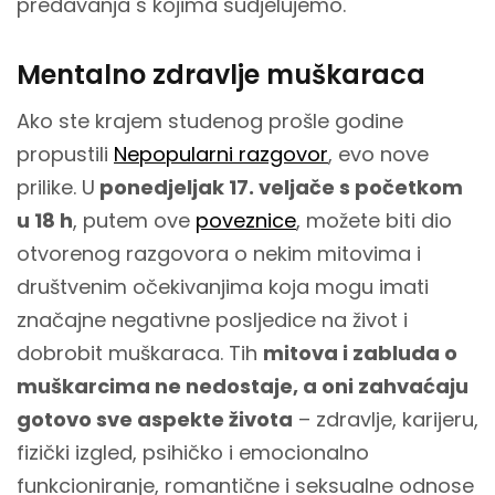
predavanja s kojima sudjelujemo.
Mentalno zdravlje muškaraca
Ako ste krajem studenog prošle godine
propustili
Nepopularni razgovor
, evo nove
prilike. U
ponedjeljak 17. veljače s početkom
u 18 h
, putem ove
poveznice
, možete biti dio
otvorenog razgovora o nekim mitovima i
društvenim očekivanjima koja mogu imati
značajne negativne posljedice na život i
dobrobit muškaraca. Tih
mitova i zabluda o
muškarcima ne nedostaje, a oni zahvaćaju
gotovo sve aspekte života
– zdravlje, karijeru,
fizički izgled, psihičko i emocionalno
funkcioniranje, romantične i seksualne odnose