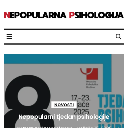
NOVOSTI
Nepopularni tjedan psihologije