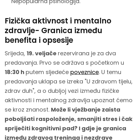
Nepopularna psihologija.
Fizička aktivnost i mentalno
zdravlje- Granica između
benefita i opsesije
Srijeda,
19. veljače
rezervirana je za dva
predavanja. Prvo se održava s početkom u
18:30 h
putem sljedeće
poveznice
. U temu
predavanja uklapa se izreka "U zdravom tijelu,
zdrav duh", a o dubljoj vezi između fizičke
aktivnosti i mentalnog zdravlja upoznat ćemo
se kroz znanost.
Može li vježbanje zaista
poboljšati raspoloženje, smanjiti stres i čak
spriječiti kognitivni pad? I gdje je granica
između zdravog treninga i nezdrave