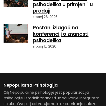
psihodelika u primjeni" u
prodaji
srpanj 26, 2026
Postani izlagač na
konferenciji o znanosti
psihodelika
srpanj 12, 2026
Nepopularna Psihologija
Cilj Nepopularne psihologije jest popularizacija
psihologije i srodnih znanosti uz očuvanje integriteta
struke. Ovaj cilj ostvarujemo kroz sumiranje nalaza