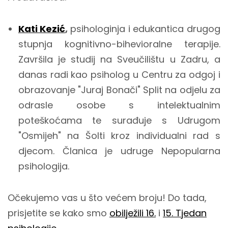
Kati Kezić
,
psihologinja i edukantica drugog
stupnja kognitivno-bihevioralne terapije.
Završila je studij na Sveučilištu u Zadru, a
danas radi kao psiholog u Centru za odgoj i
obrazovanje "Juraj Bonači" Split na odjelu za
odrasle osobe s intelektualnim
poteškoćama te surađuje s Udrugom
"Osmijeh" na Šolti kroz individualni rad s
djecom. Članica je udruge Nepopularna
psihologija.
Očekujemo vas u što većem broju! Do tada,
prisjetite se kako smo
obilježili 16.
i
15. Tjedan