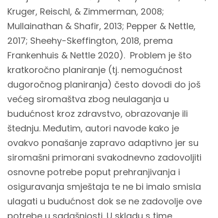
Kruger, Reischl, & Zimmerman, 2008;
Mullainathan & Shafir, 2013; Pepper & Nettle,
2017; Sheehy-Skeffington, 2018, prema
Frankenhuis & Nettle 2020). Problem je što
kratkoročno planiranje (tj. nemogućnost
dugoročnog planiranja) često dovodi do još
većeg siromaštva zbog neulaganja u
budućnost kroz zdravstvo, obrazovanje ili
štednju. Međutim, autori navode kako je
ovakvo ponašanje zapravo adaptivno jer su
siromašni primorani svakodnevno zadovoljiti
osnovne potrebe poput prehranjivanja i
osiguravanja smještaja te ne bi imalo smisla
ulagati u budućnost dok se ne zadovolje ove
potrebe u sadašnjosti. U skladu s time,