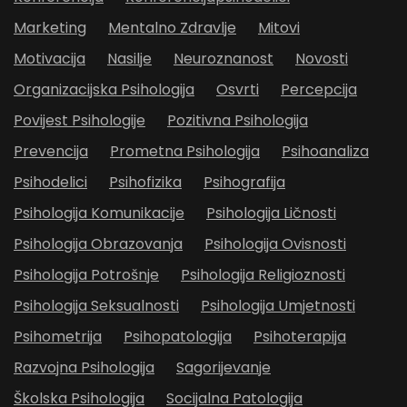
Marketing
Mentalno Zdravlje
Mitovi
Motivacija
Nasilje
Neuroznanost
Novosti
Organizacijska Psihologija
Osvrti
Percepcija
Povijest Psihologije
Pozitivna Psihologija
Prevencija
Prometna Psihologija
Psihoanaliza
Psihodelici
Psihofizika
Psihografija
Psihologija Komunikacije
Psihologija Ličnosti
Psihologija Obrazovanja
Psihologija Ovisnosti
Psihologija Potrošnje
Psihologija Religioznosti
Psihologija Seksualnosti
Psihologija Umjetnosti
Psihometrija
Psihopatologija
Psihoterapija
Razvojna Psihologija
Sagorijevanje
Školska Psihologija
Socijalna Patologija