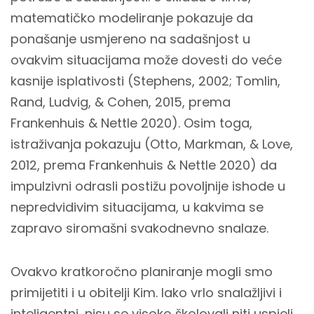
matematičko modeliranje pokazuje da
ponašanje usmjereno na sadašnjost u
ovakvim situacijama može dovesti do veće
kasnije isplativosti (Stephens, 2002; Tomlin,
Rand, Ludvig, & Cohen, 2015, prema
Frankenhuis & Nettle 2020). Osim toga,
istraživanja pokazuju (Otto, Markman, & Love,
2012, prema Frankenhuis & Nettle 2020) da
impulzivni odrasli postižu povoljnije ishode u
nepredvidivim situacijama, u kakvima se
zapravo siromašni svakodnevno snalaze.
Ovakvo kratkoročno planiranje mogli smo
primijetiti i u obitelji Kim. Iako vrlo snalažljivi i
inteligentni, nisu se visoko školovali niti uspjeli