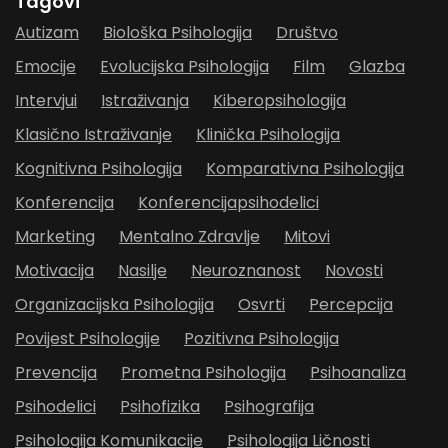
Tagovi
Autizam
Biološka Psihologija
Društvo
Emocije
Evolucijska Psihologija
Film
Glazba
Intervjui
Istraživanja
Kiberopsihologija
Klasično Istraživanje
Klinička Psihologija
Kognitivna Psihologija
Komparativna Psihologija
Konferencija
Konferencijapsihodelici
Marketing
Mentalno Zdravlje
Mitovi
Motivacija
Nasilje
Neuroznanost
Novosti
Organizacijska Psihologija
Osvrti
Percepcija
Povijest Psihologije
Pozitivna Psihologija
Prevencija
Prometna Psihologija
Psihoanaliza
Psihodelici
Psihofizika
Psihografija
Psihologija Komunikacije
Psihologija Ličnosti