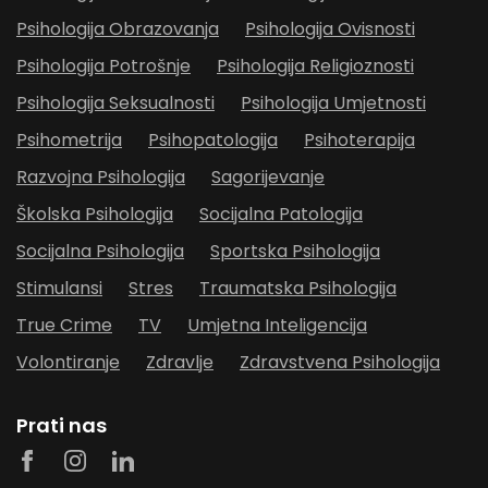
Psihologija Obrazovanja
Psihologija Ovisnosti
Psihologija Potrošnje
Psihologija Religioznosti
Psihologija Seksualnosti
Psihologija Umjetnosti
Psihometrija
Psihopatologija
Psihoterapija
Razvojna Psihologija
Sagorijevanje
Školska Psihologija
Socijalna Patologija
Socijalna Psihologija
Sportska Psihologija
Stimulansi
Stres
Traumatska Psihologija
True Crime
TV
Umjetna Inteligencija
Volontiranje
Zdravlje
Zdravstvena Psihologija
Prati nas