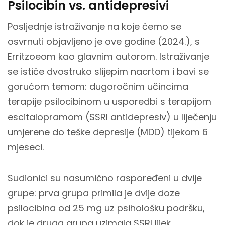
Psilocibin vs. antidepresivi
Posljednje istraživanje na koje ćemo se
osvrnuti objavljeno je ove godine (2024.), s
Erritzoeom kao glavnim autorom. Istraživanje
se ističe dvostruko slijepim nacrtom i bavi se
gorućom temom: dugoročnim učincima
terapije psilocibinom u usporedbi s terapijom
escitalopramom (SSRI antidepresiv) u liječenju
umjerene do teške depresije (MDD) tijekom 6
mjeseci.
Sudionici su nasumično raspoređeni u dvije
grupe: prva grupa primila je dvije doze
psilocibina od 25 mg uz psihološku podršku,
dok je druga grupa uzimala SSRI lijek