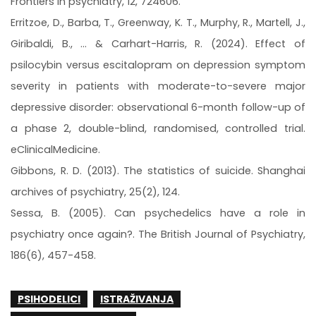
Frontiers in psychiatry, 12, 724606.
Erritzoe, D., Barba, T., Greenway, K. T., Murphy, R., Martell, J.,
Giribaldi, B., ... & Carhart-Harris, R. (2024). Effect of
psilocybin versus escitalopram on depression symptom
severity in patients with moderate-to-severe major
depressive disorder: observational 6-month follow-up of
a phase 2, double-blind, randomised, controlled trial.
eClinicalMedicine.
Gibbons, R. D. (2013). The statistics of suicide. Shanghai
archives of psychiatry, 25(2), 124.
Sessa, B. (2005). Can psychedelics have a role in
psychiatry once again?. The British Journal of Psychiatry,
186(6), 457-458.
PSIHODELICI
ISTRAŽIVANJA