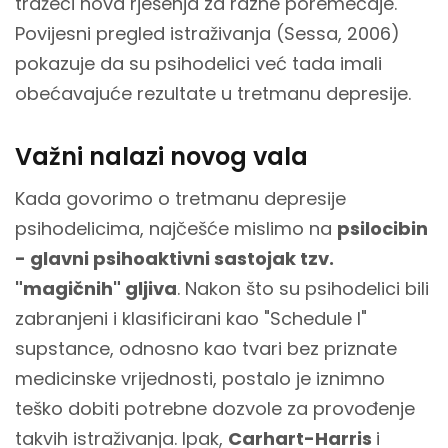
tražeći nova rješenja za razne poremećaje.
Povijesni pregled istraživanja (Sessa, 2006)
pokazuje da su psihodelici već tada imali
obećavajuće rezultate u tretmanu depresije.
Važni nalazi novog vala
Kada govorimo o tretmanu depresije
psihodelicima, najčešće mislimo na
psilocibin
- glavni psihoaktivni sastojak tzv.
"magičnih" gljiva
. Nakon što su psihodelici bili
zabranjeni i klasificirani kao "Schedule I"
supstance, odnosno kao tvari bez priznate
medicinske vrijednosti, postalo je iznimno
teško dobiti potrebne dozvole za provođenje
takvih istraživanja. Ipak,
Carhart-Harris
i