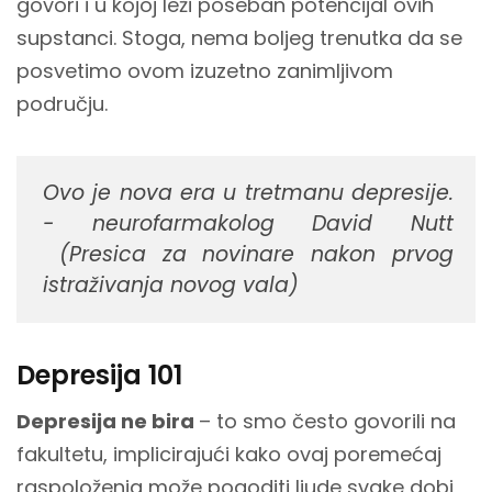
govori i u kojoj leži poseban potencijal ovih
supstanci. Stoga, nema boljeg trenutka da se
posvetimo ovom izuzetno zanimljivom
području.
Ovo je nova era u tretmanu depresije.
- neurofarmakolog David Nutt
(Presica za novinare nakon prvog
istraživanja novog vala)
Depresija 101
Depresija ne bira
– to smo često govorili na
fakultetu, implicirajući kako ovaj poremećaj
raspoloženja može pogoditi ljude svake dobi,