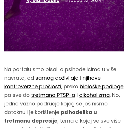
By
Mario Zulić
- listopad 23, 2024
Na portalu smo pisali o psihodelicima u više
navrata, od
samog doživljaja
i
njihove
kontroverzne prošlosti
, preko
biološke podloge
pa sve do
tretmana PTSP-a
i
alkoholizma
. No,
jedno važno područje kojeg se još nismo
dotaknuli je korištenje
psihodelika u
tretmanu depresije
, tema o kojoj se sve više