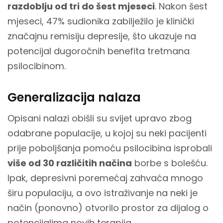
razdoblju od tri do šest mjeseci
. Nakon šest
mjeseci, 47% sudionika zabilježilo je klinički
značajnu remisiju depresije, što ukazuje na
potencijal dugoročnih benefita tretmana
psilocibinom.
Generalizacija nalaza
Opisani nalazi obišli su svijet upravo zbog
odabrane populacije, u kojoj su neki pacijenti
prije poboljšanja pomoću psilocibina isprobali
više od 30 različitih načina
borbe s bolešću.
Ipak, depresivni poremećaj zahvaća mnogo
širu populaciju, a ovo istraživanje na neki je
način (ponovno) otvorilo prostor za dijalog o
potencijalima novih terapija.