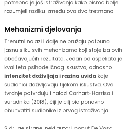
potrebno je još istraživanja kako bismo bolje
razumjeli razliku između ova dva tretmana.
Mehanizmi djelovanja
Trenutni nalazi i dalje ne pružaju potpuno
jasnu sliku svih mehanizama koji stoje iza ovih
obećavajućih rezultata. Jedan od aspekata je
kvaliteta psihodeličnog iskustva, odnosno
intenzitet doživljaja i razina uvida
koje
sudionici doživljavaju tijekom iskustva. Ove
tvrdnje potvrđuju i nalazi Carhart-Harrisa i
suradnika (2018), čiji je cilj bio ponovno
obuhvatiti sudionike iz prvog istraživanja.
S druge strane, neki autori, poput De Vosa