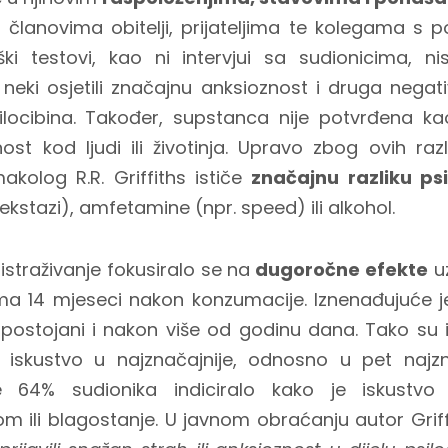
im članovima obitelji, prijateljima te kolegama s 
ški testovi, kao ni intervjui sa sudionicima, ni
 neki osjetili značajnu anksioznost i druga negat
silocibina. Također, supstanca nije potvrđena ka
čnost kod ljudi ili životinja. Upravo zbog ovih ra
makolog R.R. Griffiths ističe
značajnu razliku psi
stazi), amfetamine (npr. speed) ili alkohol.
traživanje fokusiralo se na
dugoročne efekte
uz
ma 14 mjeseci nakon konzumacije. Iznenađujuće j
postojani i nakon više od godinu dana. Tako su i 
e iskustvo u najznačajnije, odnosno u pet najzn
e 64% sudionika indiciralo kako je iskustvo
om ili blagostanje. U javnom obraćanju autor Griff