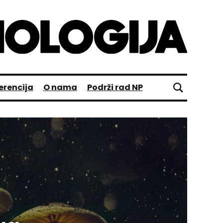
erencija
O nama
Podrži rad NP