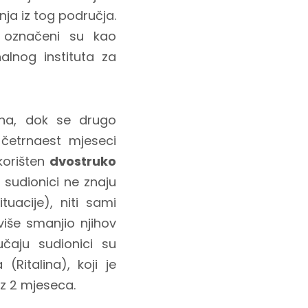
nja iz tog područja.
, označeni su kao
alnog instituta za
bina, dok se drugo
 četrnaest mjeseci
 korišten
dvostruko
i sudionici ne znaju
tuacije), niti sami
više smanjio njihov
učaju sudionici su
(Ritalina), koji je
oz 2 mjeseca.