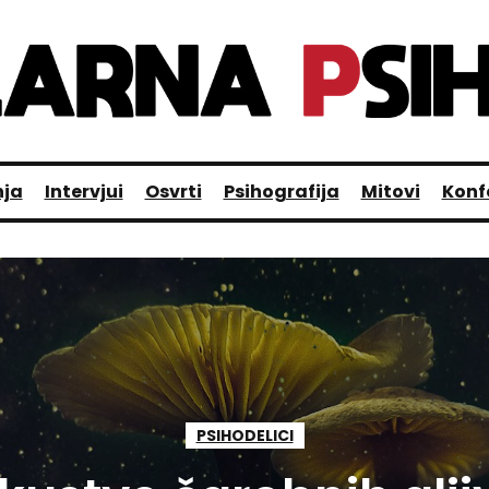
nja
Intervjui
Osvrti
Psihografija
Mitovi
Konf
PSIHODELICI