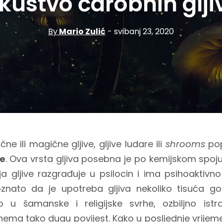
skustvo čarobnih glji
By
Mario Zulić
- svibanj 23, 2020
ne ili magične gljive, gljive ludare ili
shrooms
pop
ve
. Ova vrsta gljiva posebna je po kemijskom spoju 
 gljive razgrađuje u psilocin i ima psihoaktivn
znato da je upotreba gljiva nekoliko tisuća go
to u šamanske i religijske svrhe, ozbiljno istr
nema tako dugu povijest. Kako u posljednje vrijeme