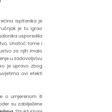
ćina ispitanika je
tručnjak je tu igrao
sudionika usporedila
ustvo. Unatoč tome i
ustvo za njih imalo
enje u zadovoljstvu
kako je upravo zbog
uvjetima ovi efekti
je o umjerenom ili
ođer su zabilježene
anjima
. Strukturirani