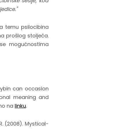
cibinske sesije, kod
jedice."
za temu psilocibina
na prošlog stoljeća.
vi se mogućnostima
locybin can occasion
sonal meaning and
pno na
linku
.
 R. (2008). Mystical-