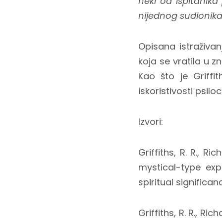
neki od ispitanika 
nijednog sudionika 
Opisana istraživan
koja se vratila u z
Kao što je Griffi
iskoristivosti psil
Izvori:
Griffiths, R. R., R
mystical-type ex
spiritual significan
Griffiths, R. R., Ri