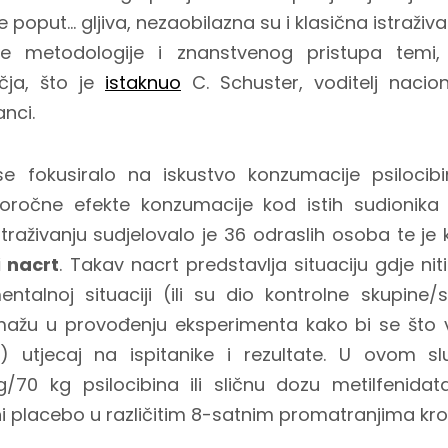
 poput... gljiva, nezaobilazna su i klasična istraživa
e metodologije i znanstvenog pristupa temi
čja, što je
istaknuo
C. Schuster, voditelj nacion
nci.
 se fokusiralo na iskustvo konzumacije psiloci
oročne efekte konzumacije kod istih sudionika
straživanju sudjelovalo je 36 odraslih osoba te je
i nacrt
. Takav nacrt predstavlja situaciju gdje nit
entalnoj situaciji (ili su dio kontrolne skupine/si
omažu u provođenju eksperimenta kako bi se što 
) utjecaj na ispitanike i rezultate. U ovom sl
70 kg psilocibina ili sličnu dozu metilfenidata 
ni placebo u različitim 8-satnim promatranjima kr