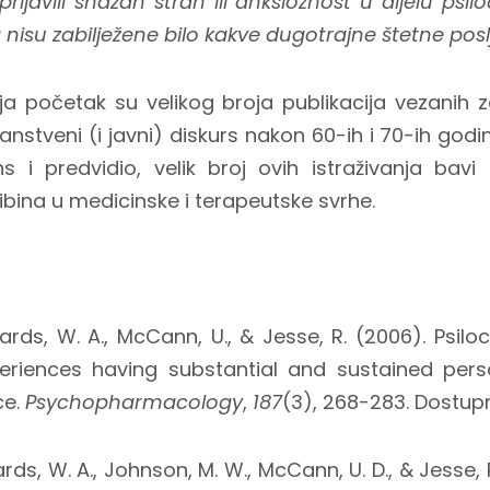
prijavili snažan strah ili anksioznost u dijelu psilo
nisu zabilježene bilo kakve dugotrajne štetne posl
ja početak su velikog broja publikacija vezanih 
nanstveni (i javni) diskurs nakon 60-ih i 70-ih godi
ths i predvidio, velik broj ovih istraživanja ba
ocibina u medicinske i terapeutske svrhe.
ichards, W. A., McCann, U., & Jesse, R. (2006). Psi
periences having substantial and sustained per
ce.
Psychopharmacology
,
187
(3), 268-283. Dostu
chards, W. A., Johnson, M. W., McCann, U. D., & Jesse,