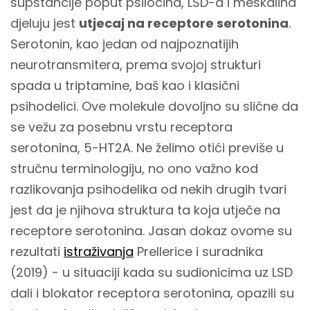
supstancije poput psilocina, LSD-a i meskalina
djeluju jest
utjecaj na receptore serotonina
.
Serotonin, kao jedan od najpoznatijih
neurotransmitera, prema svojoj strukturi
spada u triptamine, baš kao i klasični
psihodelici. Ove molekule dovoljno su slične da
se vežu za posebnu vrstu receptora
serotonina, 5-HT2A. Ne želimo otići previše u
stručnu terminologiju, no ono važno kod
razlikovanja psihodelika od nekih drugih tvari
jest da je njihova struktura ta koja utječe na
receptore serotonina. Jasan dokaz ovome su
rezultati
istraživanja
Prellerice i suradnika
(2019) - u situaciji kada su sudionicima uz LSD
dali i blokator receptora serotonina, opazili su