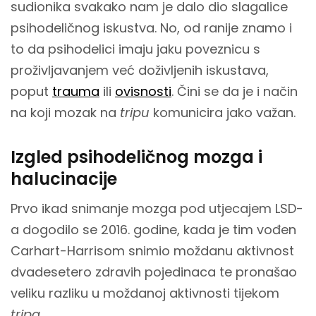
sudionika svakako nam je dalo dio slagalice
psihodeličnog iskustva. No, od ranije znamo i
to da psihodelici imaju jaku poveznicu s
proživljavanjem već doživljenih iskustava,
poput
trauma
ili
ovisnosti
. Čini se da je i način
na koji mozak na
tripu
komunicira jako važan.
Izgled psihodeličnog mozga i
halucinacije
Prvo ikad snimanje mozga pod utjecajem LSD-
a dogodilo se 2016. godine, kada je tim vođen
Carhart-Harrisom snimio moždanu aktivnost
dvadesetero zdravih pojedinaca te pronašao
veliku razliku u moždanoj aktivnosti tijekom
tripa
.