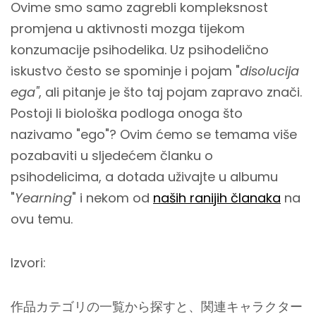
Ovime smo samo zagrebli kompleksnost
promjena u aktivnosti mozga tijekom
konzumacije psihodelika. Uz psihodelično
iskustvo često se spominje i pojam "
disolucija
ega"
, ali pitanje je što taj pojam zapravo znači.
Postoji li biološka podloga onoga što
nazivamo "ego"? Ovim ćemo se temama više
pozabaviti u sljedećem članku o
psihodelicima, a dotada uživajte u albumu
"
Yearning
" i nekom od
naših ranijih članaka
na
ovu temu.
Izvori:
作品カテゴリの一覧から探すと、関連キャラクター