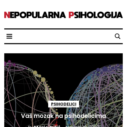
PSIHODELICI
Vaš mozak na psihodelicima