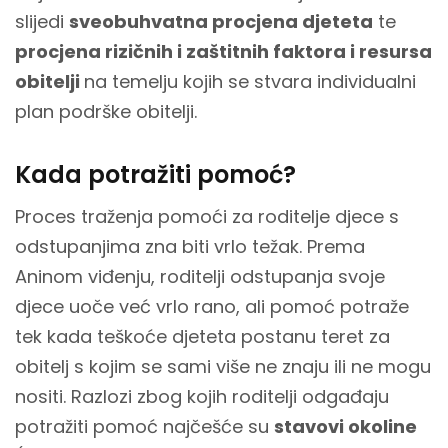
slijedi
sveobuhvatna procjena djeteta
te
procjena rizičnih i zaštitnih faktora i resursa
obitelji
na temelju kojih se stvara individualni
plan podrške obitelji.
Kada potražiti pomoć?
Proces traženja pomoći za roditelje djece s
odstupanjima zna biti vrlo težak. Prema
Aninom viđenju, roditelji odstupanja svoje
djece uoče već vrlo rano, ali pomoć potraže
tek kada teškoće djeteta postanu teret za
obitelj s kojim se sami više ne znaju ili ne mogu
nositi. Razlozi zbog kojih roditelji odgađaju
potražiti pomoć najčešće su
stavovi okoline