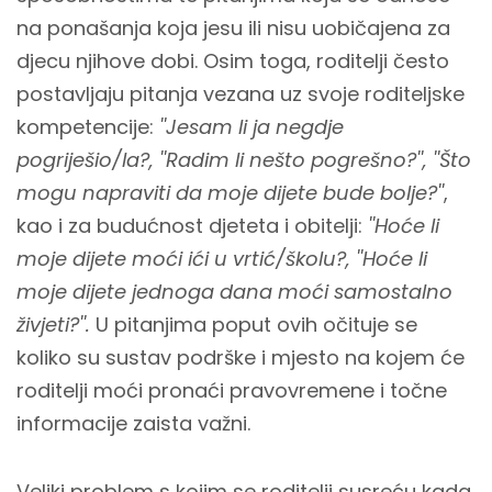
na ponašanja koja jesu ili nisu uobičajena za
djecu njihove dobi. Osim toga, roditelji često
postavljaju pitanja vezana uz svoje roditeljske
kompetencije:
''Jesam li ja negdje
pogriješio/la?, ''Radim li nešto pogrešno?'', ''Što
mogu napraviti da moje dijete bude bolje?''
,
kao i za budućnost djeteta i obitelji:
''Hoće li
moje dijete moći ići u vrtić/školu?, ''Hoće li
moje dijete jednoga dana moći samostalno
živjeti?''.
U pitanjima poput ovih očituje se
koliko su sustav podrške i mjesto na kojem će
roditelji moći pronaći pravovremene i točne
informacije zaista važni.
Veliki problem s kojim se roditelji susreću kada