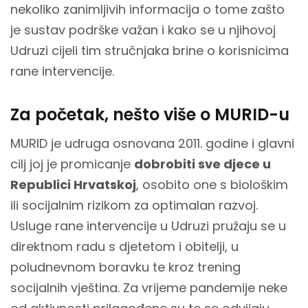
nekoliko zanimljivih informacija o tome zašto
je sustav podrške važan i kako se u njihovoj
Udruzi cijeli tim stručnjaka brine o korisnicima
rane intervencije.
Za početak, nešto više o MURID-u
MURID je udruga osnovana 2011. godine i glavni
cilj joj je promicanje
dobrobiti sve djece u
Republici Hrvatskoj
, osobito one s biološkim
ili socijalnim rizikom za optimalan razvoj.
Usluge rane intervencije u Udruzi pružaju se u
direktnom radu s djetetom i obitelji, u
poludnevnom boravku te kroz trening
socijalnih vještina. Za vrijeme pandemije neke