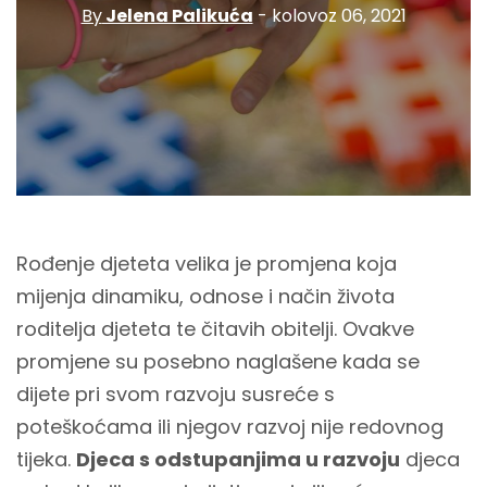
By
Jelena Palikuća
- kolovoz 06, 2021
Rođenje djeteta velika je promjena koja
mijenja dinamiku, odnose i način života
roditelja djeteta te čitavih obitelji. Ovakve
promjene su posebno naglašene kada se
dijete pri svom razvoju susreće s
poteškoćama ili njegov razvoj nije redovnog
tijeka.
Djeca s odstupanjima u razvoju
djeca