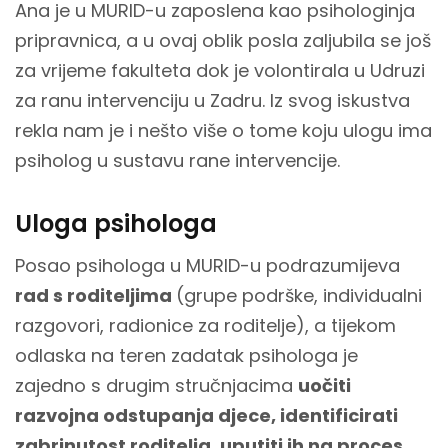
Ana je u MURID-u zaposlena kao psihologinja
pripravnica, a u ovaj oblik posla zaljubila se još
za vrijeme fakulteta dok je volontirala u Udruzi
za ranu intervenciju u Zadru. Iz svog iskustva
rekla nam je i nešto više o tome koju ulogu ima
psiholog u sustavu rane intervencije.
Uloga psihologa
Posao psihologa u MURID-u podrazumijeva
rad s roditeljima
(grupe podrške, individualni
razgovori, radionice za roditelje), a tijekom
odlaska na teren zadatak psihologa je
zajedno s drugim stručnjacima
uočiti
razvojna odstupanja djece, identificirati
zabrinutost roditelja, uputiti ih na proces