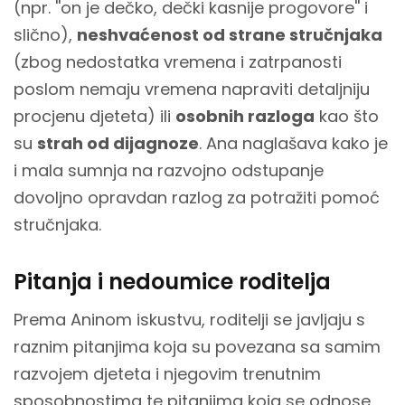
(npr. ''on je dečko, dečki kasnije progovore'' i
slično),
neshvaćenost od strane stručnjaka
(zbog nedostatka vremena i zatrpanosti
poslom nemaju vremena napraviti detaljniju
procjenu djeteta) ili
osobnih razloga
kao što
su
strah od dijagnoze
. Ana naglašava kako je
i mala sumnja na razvojno odstupanje
dovoljno opravdan razlog za potražiti pomoć
stručnjaka.
Pitanja i nedoumice roditelja
Prema Aninom iskustvu, roditelji se javljaju s
raznim pitanjima koja su povezana sa samim
razvojem djeteta i njegovim trenutnim
sposobnostima te pitanjima koja se odnose