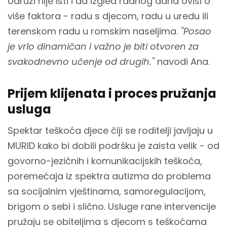
Udruzi nije isti i da izgled radnog dana ovisi o
više faktora - radu s djecom, radu u uredu ili
terenskom radu u romskim naseljima.
''Posao
je vrlo dinamičan i važno je biti otvoren za
svakodnevno učenje od drugih.''
navodi Ana.
Prijem klijenata i proces pružanja
usluga
Spektar teškoća djece čiji se roditelji javljaju u
MURID kako bi dobili podršku je zaista velik - od
govorno-jezičnih i komunikacijskih teškoća,
poremećaja iz spektra autizma do problema
sa socijalnim vještinama, samoregulacijom,
brigom o sebi i slično. Usluge rane intervencije
pružaju se obiteljima s djecom s teškoćama