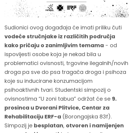
Sudionici ovog događaja će imati priliku čuti
vodeće stručnjake iz različitih područja
kako pričaju o zanimljivim temama
- od
ispovijesti osobe koja je nekad bila u
problematici ovisnosti, trgovine ilegalnih/novih
droga pa sve do psa tragača droga i psihoza
koje su inducirane konzumacijom
psihoaktivnih tvari. Studentski simpozij o
ovisnostima “U zoni tabua” održat će se
9.
prosinca u Dvorani Plitvice, Centar za
Rehabilitaciju ERF-a
(Borongajska 83f).
Simpozij je
besplatan
,
otvoren i namijenjen