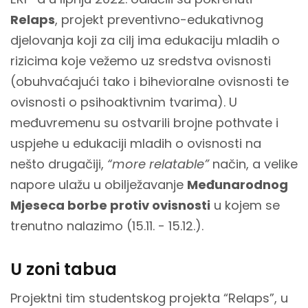
Relaps
, projekt preventivno-edukativnog
djelovanja koji za cilj ima edukaciju mladih o
rizicima koje vežemo uz sredstva ovisnosti
(obuhvaćajući tako i bihevioralne ovisnosti te
ovisnosti o psihoaktivnim tvarima). U
međuvremenu su ostvarili brojne pothvate i
uspjehe u edukaciji mladih o ovisnosti na
nešto drugačiji,
“more relatable”
način, a velike
napore ulažu u obilježavanje
Međunarodnog
Mjeseca borbe protiv ovisnosti
u kojem se
trenutno nalazimo (15.11. - 15.12.).
U zoni tabua
Projektni tim studentskog projekta “Relaps”, u