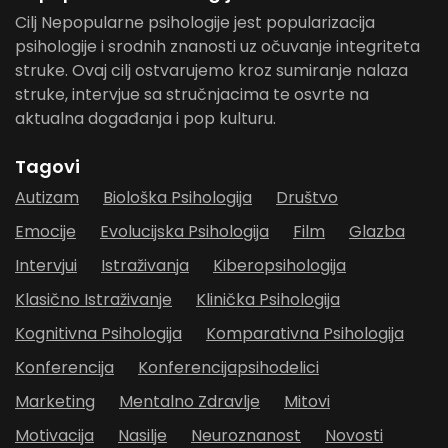
Cilj Nepopularne psihologije jest popularizacija
psihologije i srodnih znanosti uz očuvanje integriteta
struke. Ovaj cilj ostvarujemo kroz sumiranje nalaza
struke, intervjue sa stručnjacima te osvrte na
aktualna događanja i pop kulturu.
Tagovi
Autizam
Biološka Psihologija
Društvo
Emocije
Evolucijska Psihologija
Film
Glazba
Intervjui
Istraživanja
Kiberopsihologija
Klasično Istraživanje
Klinička Psihologija
Kognitivna Psihologija
Komparativna Psihologija
Konferencija
Konferencijapsihodelici
Marketing
Mentalno Zdravlje
Mitovi
Motivacija
Nasilje
Neuroznanost
Novosti