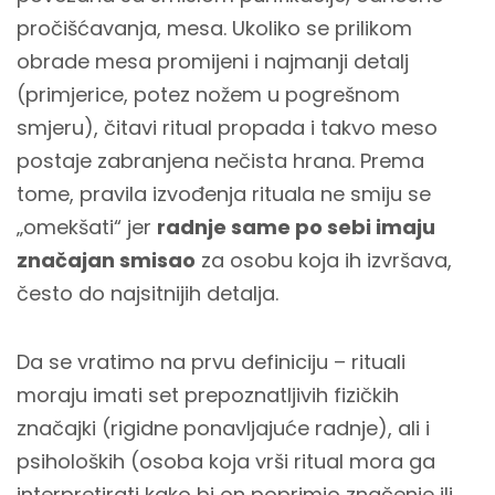
pročišćavanja, mesa. Ukoliko se prilikom
obrade mesa promijeni i najmanji detalj
(primjerice, potez nožem u pogrešnom
smjeru), čitavi ritual propada i takvo meso
postaje zabranjena nečista hrana. Prema
tome, pravila izvođenja rituala ne smiju se
„omekšati“ jer
radnje same po sebi imaju
značajan smisao
za osobu koja ih izvršava,
često do najsitnijih detalja.
Da se vratimo na prvu definiciju – rituali
moraju imati set prepoznatljivih fizičkih
značajki (rigidne ponavljajuće radnje), ali i
psiholoških (osoba koja vrši ritual mora ga
interpretirati kako bi on poprimio značenje ili