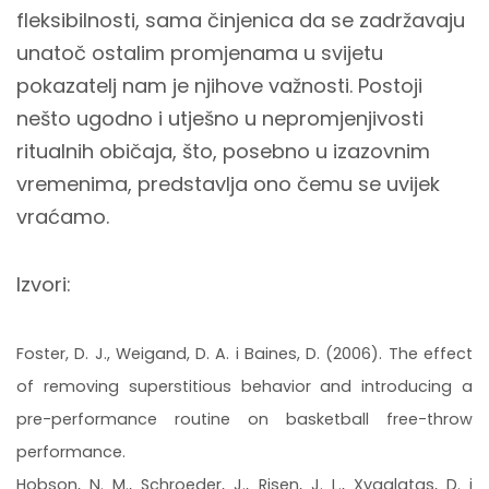
fleksibilnosti, sama činjenica da se zadržavaju
unatoč ostalim promjenama u svijetu
pokazatelj nam je njihove važnosti. Postoji
nešto ugodno i utješno u nepromjenjivosti
ritualnih običaja, što, posebno u izazovnim
vremenima, predstavlja ono čemu se uvijek
vraćamo.
Izvori:
Foster, D. J., Weigand, D. A. i Baines, D. (2006). The effect
of removing superstitious behavior and introducing a
pre-performance routine on basketball free-throw
performance.
Hobson, N. M., Schroeder, J., Risen, J. L., Xygalatas, D. i