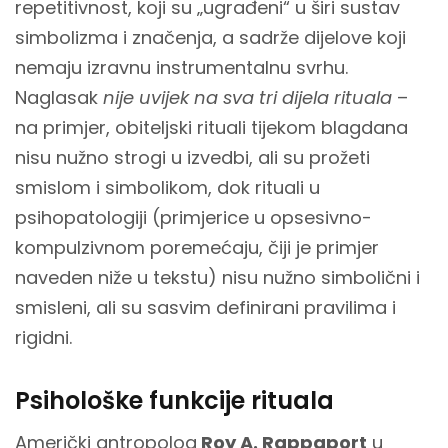
repetitivnost, koji su „ugrađeni“ u širi sustav
simbolizma i značenja, a sadrže dijelove koji
nemaju izravnu instrumentalnu svrhu.
Naglasak
nije uvijek na sva tri dijela rituala
–
na primjer, obiteljski rituali tijekom blagdana
nisu nužno strogi u izvedbi, ali su prožeti
smislom i simbolikom, dok rituali u
psihopatologiji (primjerice u opsesivno-
kompulzivnom poremećaju, čiji je primjer
naveden niže u tekstu) nisu nužno simbolični i
smisleni, ali su sasvim definirani pravilima i
rigidni.
Psihološke funkcije rituala
Američki antropolog
Roy A. Rappaport
u