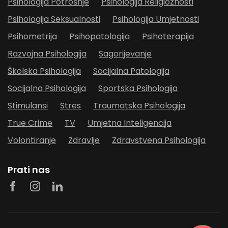
Psihologija Potrošnje
Psihologija Religioznosti
Psihologija Seksualnosti
Psihologija Umjetnosti
Psihometrija
Psihopatologija
Psihoterapija
Razvojna Psihologija
Sagorijevanje
Školska Psihologija
Socijalna Patologija
Socijalna Psihologija
Sportska Psihologija
Stimulansi
Stres
Traumatska Psihologija
True Crime
TV
Umjetna Inteligencija
Volontiranje
Zdravlje
Zdravstvena Psihologija
Prati nas