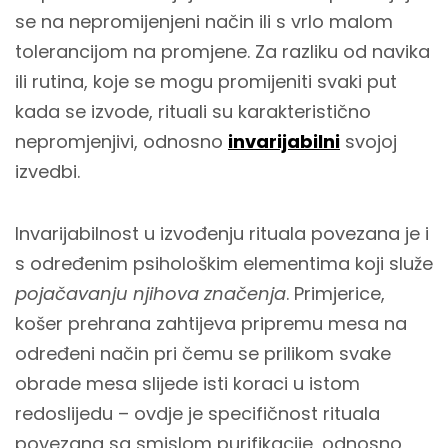
se na nepromijenjeni način ili s vrlo malom
tolerancijom na promjene. Za razliku od navika
ili rutina, koje se mogu promijeniti svaki put
kada se izvode, rituali su karakteristično
nepromjenjivi, odnosno
invarijabilni
svojoj
izvedbi.
Invarijabilnost u izvođenju rituala povezana je i
s određenim psihološkim elementima koji služe
pojačavanju njihova značenja
. Primjerice,
košer prehrana zahtijeva pripremu mesa na
određeni način pri čemu se prilikom svake
obrade mesa slijede isti koraci u istom
redoslijedu – ovdje je specifičnost rituala
povezana sa smislom purifikacije, odnosno