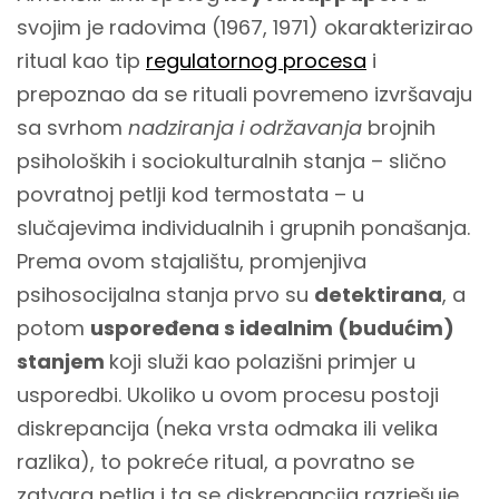
svojim je radovima (1967, 1971) okarakterizirao
ritual kao tip
regulatornog procesa
i
prepoznao da se rituali povremeno izvršavaju
sa svrhom
nadziranja i održavanja
brojnih
psiholoških i sociokulturalnih stanja – slično
povratnoj petlji kod termostata – u
slučajevima individualnih i grupnih ponašanja.
Prema ovom stajalištu, promjenjiva
psihosocijalna stanja prvo su
detektirana
, a
potom
uspoređena s idealnim (budućim)
stanjem
koji služi kao polazišni primjer u
usporedbi. Ukoliko u ovom procesu postoji
diskrepancija (neka vrsta odmaka ili velika
razlika), to pokreće ritual, a povratno se
zatvara petlja i ta se diskrepancija razrješuje.