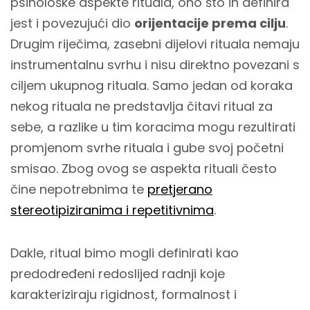
psihološke aspekte rituala, ono što ih definira
jest i povezujući dio
orijentacije prema cilju
.
Drugim riječima, zasebni dijelovi rituala nemaju
instrumentalnu svrhu i nisu direktno povezani s
ciljem ukupnog rituala. Samo jedan od koraka
nekog rituala ne predstavlja čitavi ritual za
sebe, a razlike u tim koracima mogu rezultirati
promjenom svrhe rituala i gube svoj početni
smisao. Zbog ovog se aspekta rituali često
čine nepotrebnima te
pretjerano
stereotipiziranima i repetitivnima
.
Dakle, ritual bimo mogli definirati kao
predodređeni redoslijed radnji koje
karakteriziraju rigidnost, formalnost i