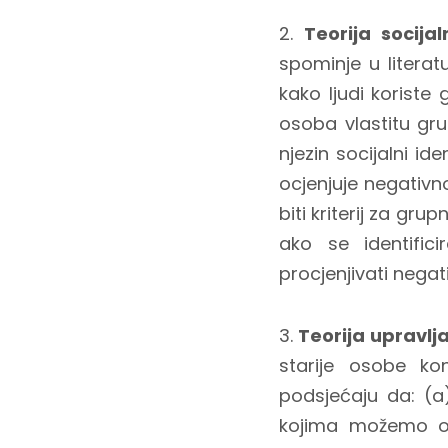
2.
Teorija socija
spominje u literat
kako ljudi koriste 
osoba vlastitu gr
njezin socijalni id
ocjenjuje negativn
biti kriterij za gr
ako se identifi
procjenjivati negati
3.
Teorija upravlj
starije osobe ko
podsjećaju da: (a) 
kojima možemo os