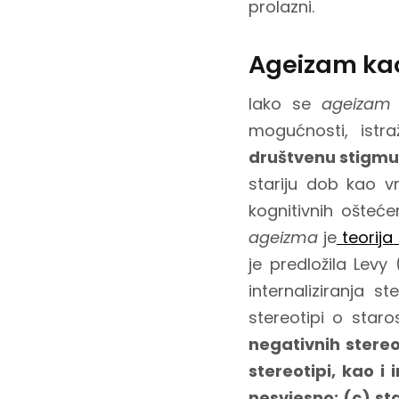
prolazni.
Ageizam ka
Iako se
ageizam
mogućnosti, istr
društvenu stigmu
stariju dob kao vr
kognitivnih oštećen
ageizma
je
teorija 
je predložila Levy
internaliziranja s
stereotipi o staro
negativnih stereo
stereotipi, kao i 
nesvjesno; (c) s