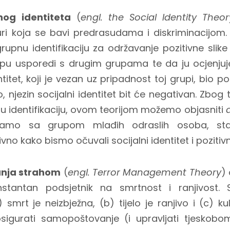
lnog identiteta
(
engl. the Social Identity Theor
uri koja se bavi predrasudama i diskriminacijom.
grupnu identifikaciju za održavanje pozitivne slike
upu usporedi s drugim grupama te da ju ocjenjuje
entitet, koji je vezan uz pripadnost toj grupi, bio p
o, njezin socijalni identitet bit će negativan. Zbo
upnu identifikaciju, ovom teorijom možemo objasniti
ciramo sa grupom mlađih odraslih osoba, st
vno kako bismo očuvali socijalni identitet i pozitivn
anja strahom
(
engl. Terror Management Theory
)
nstantan podsjetnik na smrtnost i ranjivost. 
smrt je neizbježna, (b) tijelo je ranjivo i (c) ku
igurati samopoštovanje (i upravljati tjeskobom