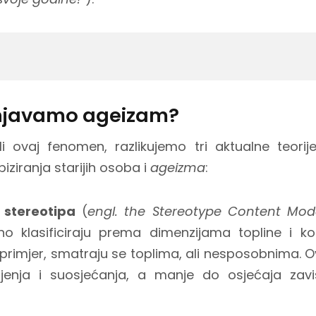
njavamo ageizam?
i ovaj fenomen, razlikujemo tri aktualne teorij
iziranja starijih osoba i
ageizma
:
 stereotipa
(
engl. the Stereotype Content Mod
no klasificiraju prema dimenzijama topline i ko
primjer, smatraju se toplima, ali nesposobnima. 
jenja i suosjećanja, a manje do osjećaja zavi