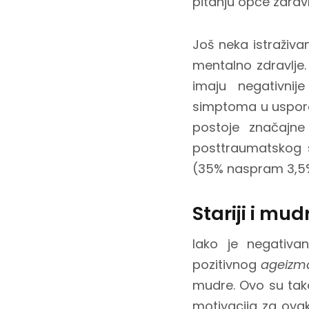
pitanju opće zdravl
Još neka istraživan
mentalno zdravlje. N
imaju negativnije
simptoma u uspored
postoje značajn
posttraumatskog 
(35% naspram 3,5%)
Stariji i mudr
Iako je negativ
pozitivnog
ageizm
mudre. Ovo su tako
motivacija za ovak