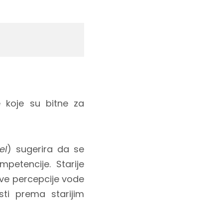
e koje su bitne za
el
) sugerira da se
mpetencije. Starije
Ove percepcije vode
sti prema starijim