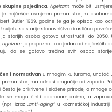
 skupine pojedinca
.
Ageizam
može biti usmjere
li je najčešće usmjeren prema starijim osobama
ert Butler 1969. godine te ga je opisao kao ocr
U svijetu se starije stanovništvo drastično poveć
ja starijih osoba gotovo utrostručiti do 2050. U
,
ageizam
je prepoznat kao jedan od najčešćih ob
ju da se gotovo trećina svih osoba starije
ćen i normativan
u mnogim kulturama, unatoč u
et prema starijima odnosi drugačije od zapada. Pri
i često je prikrivene i složene prirode, a mnoge o
 te se mogu činiti dobronamjernima, a zapravo
 (npr. izraz
„anti-aging“
u kozmetičkoj industriji
svoje godine!“
).