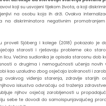
avovi koji su usvojeni tijekom života, a koji diskrimi
jenjivi na osobu koja ih drži. Ovakva internaliz
iva na diskriminatora negativnim promatranje
 proveli Sjöberg i kolege (2018) pokazalo je d
sjećaja starosti i rješavaju probleme oko staro
 licu. Većina sudionika je opisala starosnu dob ka
isnosti o drugima i nemogućnosti učenja novih v
obi kao uzaludno zbog osjećaja izoliranosti i zarob
og ovakvog viđenja starenja, zdravlje starijih 
 njihova iskustva odvraćaju od traženja zdravstve
ljuje njihov osjećaj zarobljenosti u propadajuć
iju sebe te dovodi do samoispunjavajućeg pror