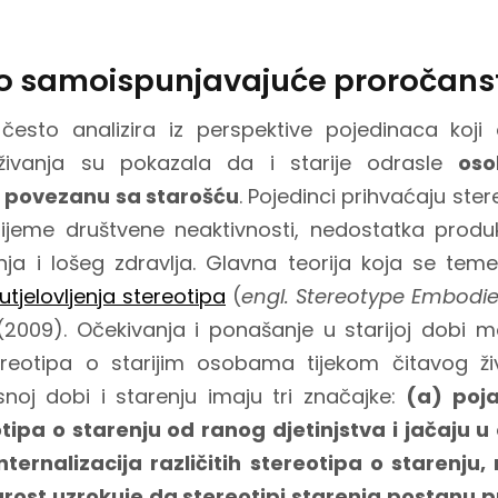
o samoispunjavajuće proročans
često analizira iz perspektive pojedinaca koji
aživanja su pokazala da i starije odrasle
osob
 povezanu sa starošću
. Pojedinci prihvaćaju ster
ijeme društvene neaktivnosti, nedostatka produkt
ja i lošeg zdravlja. Glavna teorija koja se temelj
utjelovljenja stereotipa
(
engl. Stereotype Embodi
 (2009). Očekivanja i ponašanje u starijoj dobi m
tereotipa o starijim osobama tijekom čitavog živo
snoj dobi i starenju imaju tri značajke:
(a) poja
tipa o starenju od ranog djetinjstva i jačaju u 
internalizacija različitih stereotipa o starenj
tarost uzrokuje da stereotipi starenja postanu