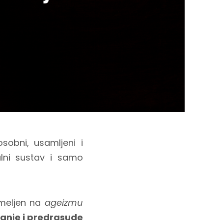
sobni, usamljeni i
lni sustav i samo
emeljen na
ageizmu
ranje i predrasude