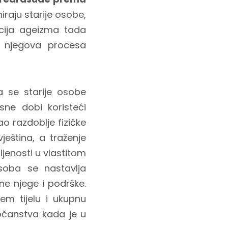
niraju starije osobe,
acija ageizma tada
m njegova procesa
a se starije osobe
sne dobi koristeći
o razdoblje fizičke
ještina, a traženje
ljenosti u vlastitom
osoba se nastavlja
ne njege i podrške.
em tijelu i ukupnu
očanstva kada je u