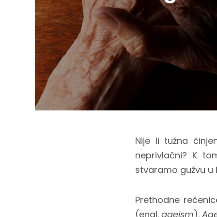
Nije li tužna čin
neprivlačni? K t
stvaramo gužvu u li
Prethodne rečenic
(engl.
ageism
).
Ag