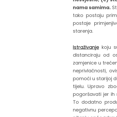
nama samima.
St
tako postaju prim
postaje primjenj
starenja.
Istraživanje
koju su
distanciraju od o
zamjenice u trećem
neprivlačnosti, ov
pomoći u starijoj d
tijelu. Upravo zb
pogoršavati jer ih
To dodatno produb
negativnu percepc