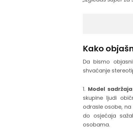
Kako objaš
Da bismo objasnil
shvaćanje stereotip
1.
Model sadržaja
skupine ljudi obič
odrasle osobe, na 
do osjećaja sažal
osobama.