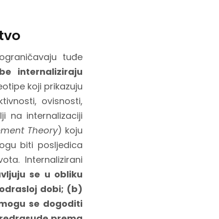
tvo
 ograničavaju tuđe
e internaliziraju
eotipe koji prikazuju
ivnosti, ovisnosti,
i na internalizaciji
ement Theory
) koju
ogu biti posljedica
ta. Internalizirani
vljuju se u obliku
odrasloj dobi; (b)
u, mogu se dogoditi
 predrasude prema