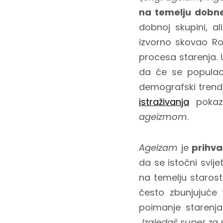
na temelju dobne
dobnoj skupini, a
izvorno skovao Rob
procesa starenja. 
da će se populaci
demografski trend
istraživanja
pokazu
ageizmom
.
Ageizam
je
prihva
da se istočni svij
na temelju starost
često zbunjujuće
poimanje starenja
„Izgledaš super za 