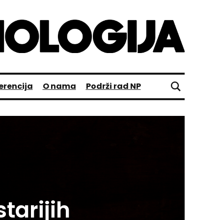
erencija
O nama
Podrži rad NP
tarijih