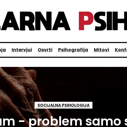
nja
Intervjui
Osvrti
Psihografija
Mitovi
Konf
SOCIJALNA PSIHOLOGIJA
m - problem samo s