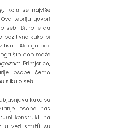
y)
koja se najviše
 Ova teorija govori
 o sebi. Bitno je da
 pozitivno kako bi
ozitivan. Ako ga pak
g toga što dob može
ageizam
. Primjerice,
arije osobe ćemo
u sliku o sebi.
 objašnjava kako su
Starije osobe nas
lturni konstrukti na
 u vezi smrti) su