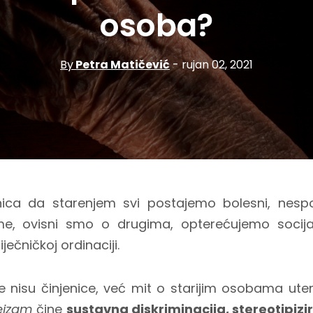
osoba?
By
Petra Matičević
- rujan 02, 2021
jenica da starenjem svi postajemo bolesni, nespo
ome, ovisni smo o drugima, opterećujemo socija
ječničkoj ordinaciji.
e nisu činjenice, već mit o starijim osobama ut
eizam
čine
sustavna diskriminacija, stereotipizi