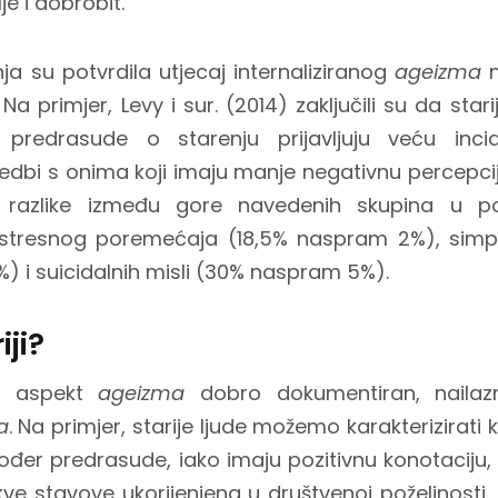
je i dobrobit.
ja su potvrdila utjecaj internaliziranog
ageizma
n
a primjer, Levy i sur. (2014) zaključili su da starij
 predrasude o starenju prijavljuju veću incid
bi s onima koji imaju manje negativnu percepciju
e razlike između gore navedenih skupina u p
stresnog poremećaja (18,5% naspram 2%), simp
 i suicidalnih misli (30% naspram 5%).
iji?
an aspekt
ageizma
dobro dokumentiran, naila
a
. Na primjer, starije ljude možemo karakterizirati k
đer predrasude, iako imaju pozitivnu konotaciju
ve stavove ukorijenjena u društvenoj poželjnost