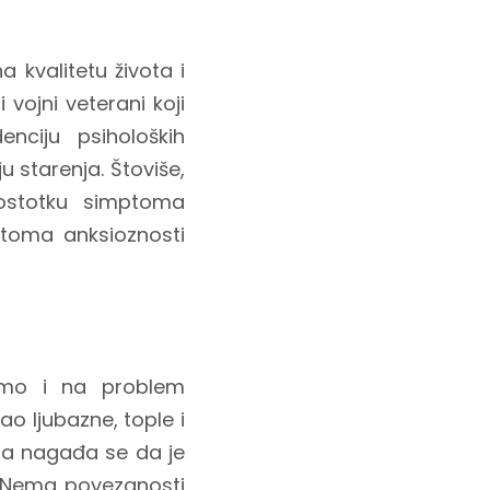
a kvalitetu života i
i vojni veterani koji
enciju psiholoških
 starenja. Štoviše,
ostotku simptoma
toma anksioznosti
zmo i na problem
ao ljubazne, tople i
, a nagađa se da je
i. Nema povezanosti