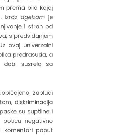
n prema bilo kojoj
. Izraz
ageizam
je
njivanje i strah od
ava, s predviđanjem
z ovaj univerzalni
lika predrasuda, a
 dobi susrela sa
običajenoj zabludi
tom, diskriminacija
paske su suptilne i
 potiču negativno
 i komentari poput