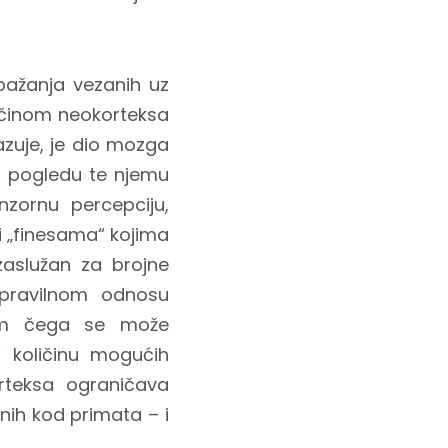
opažanja vezanih uz
ličinom neokorteksa
azuje, je dio mozga
tom pogledu te njemu
zornu percepciju,
ći „finesama“ kojima
aslužan za brojne
 pravilnom odnosu
jem čega se može
“ količinu mogućih
rteksa ograničava
nih kod primata – i