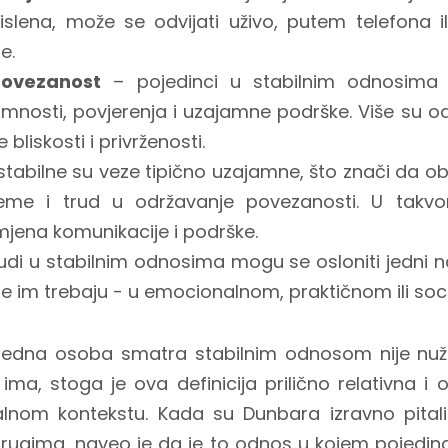
slena, može se odvijati uživo, putem telefona i
e.
ovezanost
– pojedinci u stabilnim odnosima d
mnosti, povjerenja i uzajamne podrške. Više su o
 bliskosti i privrženosti.
stabilne su veze tipično uzajamne, što znači da o
ijeme i trud u održavanje povezanosti. U takv
jena komunikacije i podrške.
judi u stabilnim odnosima mogu se osloniti jedni n
e im trebaju - u emocionalnom, praktičnom ili soc
 jedna osoba smatra stabilnim odnosom nije nuž
a, stoga je ova definicija prilično relativna i ov
ralnom kontekstu. Kada su Dunbara izravno pitali
rugima, naveo je da je to odnos u kojem pojedin