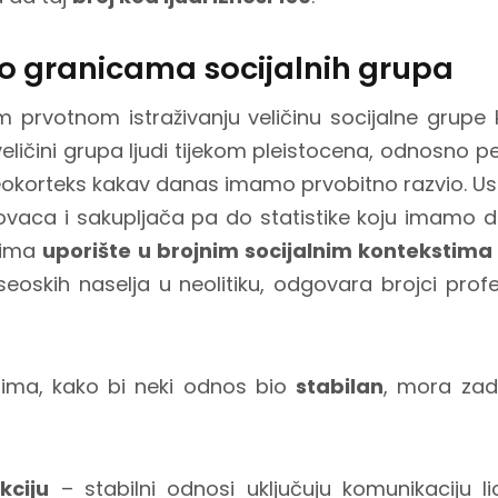
e o granicama socijalnih grupa
 prvotnom istraživanju veličinu socijalne grupe k
eličini grupa ljudi tijekom pleistocena, odnosno pe
eokorteks kakav danas imamo prvobitno razvio. Us
ovaca i sakupljača pa do statistike koju imamo 
i ima
uporište u brojnim socijalnim kontekstima
 seoskih naselja u neolitiku, odgovara brojci profe
ima, kako bi neki odnos bio
stabilan
, mora zad
kciju
– stabilni odnosi uključuju komunikaciju li