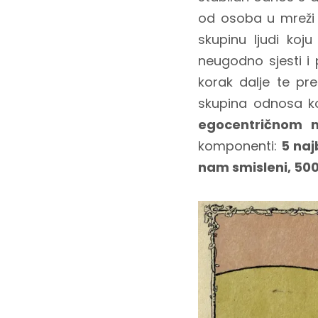
od osoba u mreži 
skupinu ljudi koj
neugodno sjesti i 
korak dalje te pr
skupina odnosa ko
egocentričnom 
komponenti:
5 naj
nam smisleni, 500