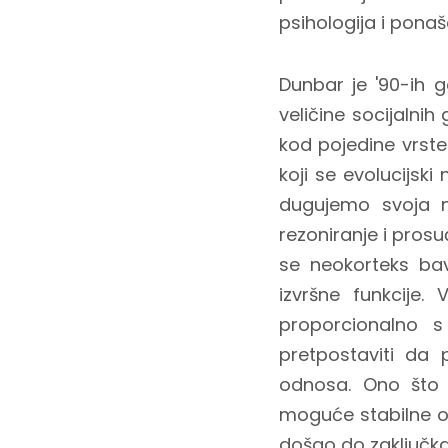
psihologija i pona
Dunbar je '90-ih g
veličine socijalni
kod pojedine vrste
koji se evolucijski
dugujemo svoja n
rezoniranje i prosu
se neokorteks ba
izvršne funkcije
proporcionalno 
pretpostaviti da 
odnosa. Ono što 
moguće stabilne od
došao do zaključka