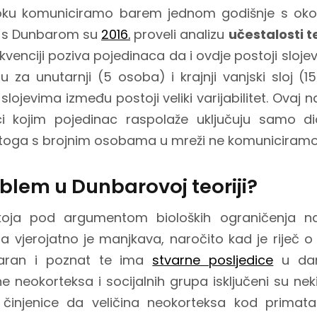
ku komuniciramo barem jednom godišnje s oko 15
i s Dunbarom su
2016.
proveli analizu
učestalosti t
ekvenciji poziva pojedinaca da i ovdje postoji sloje
 za unutarnji (5 osoba) i krajnji vanjski sloj 
 slojevima između postoji veliki varijabilitet. Ovaj 
i kojim pojedinac raspolaže uključuju samo d
 stoga s brojnim osobama u mreži ne komuniciram
roblem u Dunbarovoj teoriji?
 koja pod argumentom bioloških ograničenja nas
a vjerojatno je manjkava, naročito kad je riječ 
ularan i poznat te ima
stvarne posljedice
u dan
ne neokorteksa i socijalnih grupa isključeni su nek
, činjenice da veličina neokorteksa kod primata 