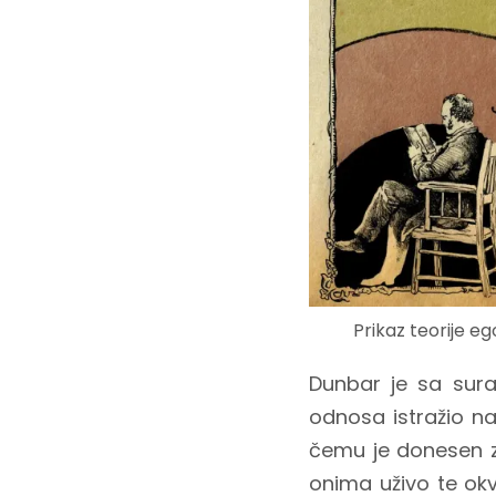
Prikaz teorije e
Dunbar je sa sur
odnosa istražio n
čemu je donesen za
onima uživo te okv