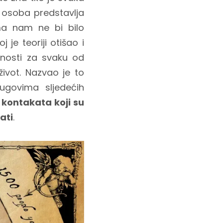
 osoba predstavlja
ima nam ne bi bilo
je teoriji otišao i
dnosti za svaku od
ivot. Nazvao je to
ugovima sljedećih
50 kontakata koji su
ati
.