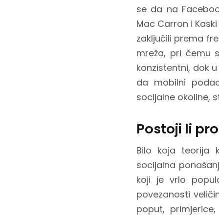
se da na Faceboo
Mac Carron i Kask
zaključili prema fr
mreža, pri čemu su
konzistentni, dok u
da mobilni podac
socijalne okoline,
Postoji li p
Bilo koja teorija
socijalna ponašanj
koji je vrlo pop
povezanosti veliči
poput, primjerice