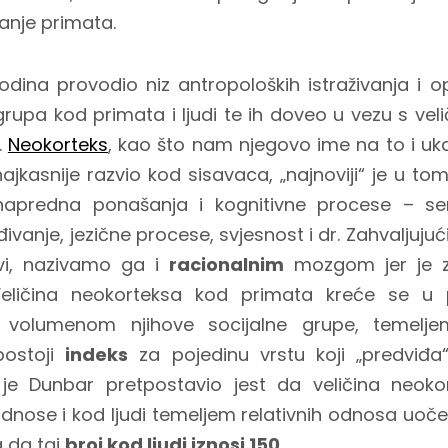
šanje primata.
odina provodio niz antropoloških istraživanja i 
h grupa kod primata i ljudi te ih doveo u vezu s ve
.
Neokorteks
, kao što nam njegovo ime na to i uk
 najkasnije razvio kod sisavaca, „najnoviji“ je u 
apredna ponašanja i kognitivne procese – sen
đivanje, jezične procese, svjesnost i dr. Zahvaljuju
vi, nazivamo ga i
racionalnim
mozgom jer je z
. Veličina neokorteksa kod primata kreće se u
s volumenom njihove socijalne grupe, temel
postoji
indeks
za pojedinu vrstu koji „predviđa
je Dunbar pretpostavio jest da veličina neoko
nose i kod ljudi temeljem relativnih odnosa uoče
 da taj
broj kod ljudi iznosi 150
.