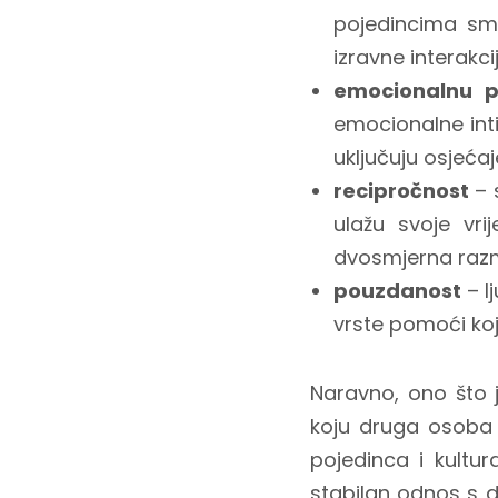
pojedincima smi
izravne interakcij
emocionalnu p
emocionalne inti
uključuju osjećaje
recipročnost
– 
ulažu svoje vr
dvosmjerna razm
pouzdanost
– l
vrste pomoći koj
Naravno, ono što
koju druga osoba im
pojedinca i kultu
stabilan odnos s d