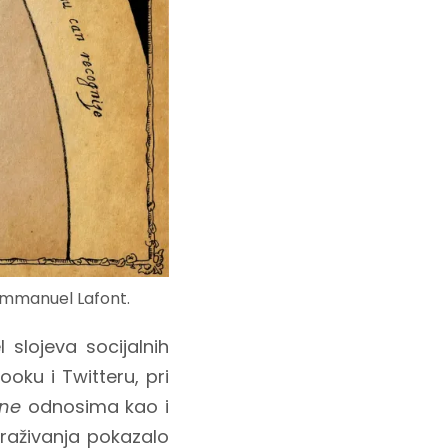
 Emmanuel Lafont.
 slojeva socijalnih
oku i Twitteru, pri
ine
odnosima kao i
traživanja pokazalo