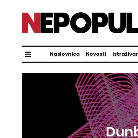
Naslovnica
Novosti
Istraživa
Dunb