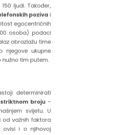
0 ljudi. Također,
elefonskih poziva
i
vitost egocentričnih
(1500 osoba) podaci
nalaz obrazlažu time
io njegove ukupne
o nužno tim putem.
toji determinirati
o
striktnom broju
–
ašnjem svijetu. U
i od važnih faktora
ovisi i o njihovoj