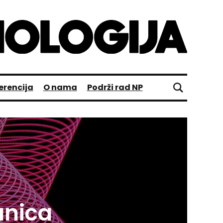
erencija
O nama
Podrži rad NP
anica