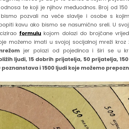
odnosa te koji je njihov međuodnos. Broj od 150
u bismo pozvali na veće slavlje i osobe s koj
popiti kavu ako bismo se nasumično sreli. U svojoj 
ecizirao
formulu
kojom dolazi do brojčane vrije
je možemo imati u svojoj socijalnoj mreži kroz ž
mrežom
jer polazi od pojedinca i širi se u kr
bližih ljudi, 15 dobrih prijatelja, 50 prijatelja, 1
 poznanstava i 1500 ljudi koje možemo prepozn