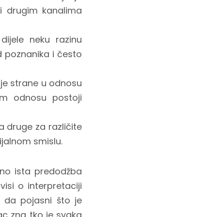
li drugim kanalima
ijele neku razinu
d poznanika i često
bje strane u odnosu
om odnosu postoji
a druge za različite
ijalnom smislu.
no ista predodžba
isi o interpretaciji
 da pojasni što je
ac zna tko je svaka