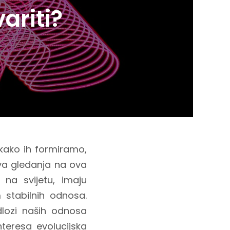
ariti?
 kako ih formiramo,
eva gledanja na ova
 na svijetu, imaju
stabilnih odnosa.
dlozi naših odnosa
nteresa evolucijska