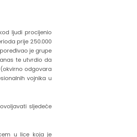
od ljudi procijenio
rioda prije 250.000
poređivao je grupe
danas te utvrdio da
(okvirno odgovara
sionalnih vojnika u
ovoljavati sljedeće
cem u lice koja je