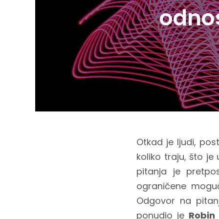
odnos
Otkad je ljudi, po
koliko traju, što 
pitanja je pretpo
ograničene moguć
Odgovor na pitanj
ponudio je
Robin