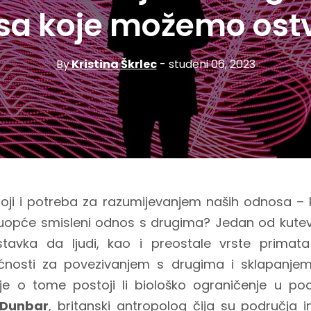
a koje možemo ostv
By
Kristina Škrlec
- studeni 06, 2023
stoji i potreba za razumijevanjem naših odnosa –
je uopće smisleni odnos s drugima? Jedan od kut
stavka da ljudi, kao i preostale vrste primata
nosti za povezivanjem s drugima i sklapanjem 
e o tome postoji li biološko ograničenje u po
 Dunbar
, britanski antropolog čija su područja i