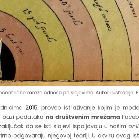
gocentrične mreže odnosa po slojevima. Autor ilustracija:
adnicima
2015.
proveo istraživanje kojim je model
a bazi podataka
na društvenim mrežama
Facebo
ključak da se isti slojevi ispoljavaju u našim
onl
irno odgovaraju njegovoj teoriji. U okviru ovog is