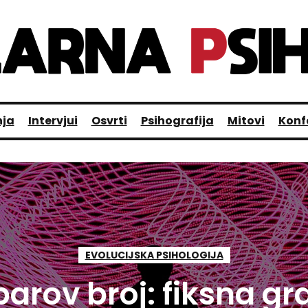
nja
Intervjui
Osvrti
Psihografija
Mitovi
Konf
EVOLUCIJSKA PSIHOLOGIJA
arov broj: fiksna gr