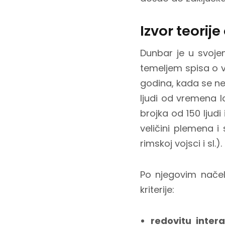
Izvor teorij
Dunbar je u svojem
temeljem spisa o v
godina, kada se n
ljudi od vremena l
brojka od 150 ljud
veličini plemena i
rimskoj vojsci i sl.).
Po njegovim načel
kriterije:
redovitu intera