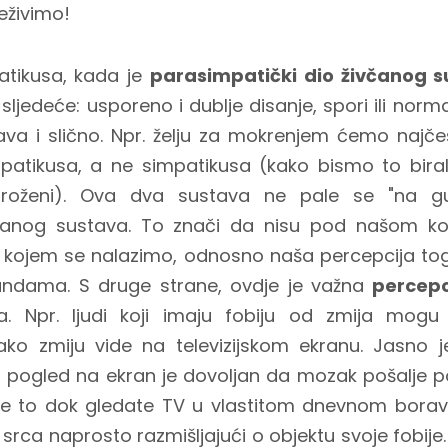
eživimo!
atikusa, kada je
parasimpatički dio živčanog 
ljedeće: usporeno i dublje disanje, spori ili norma
ava i slično. Npr. želju za mokrenjem ćemo najčeš
mpatikusa, a ne simpatikusa (kako bismo to biral
groženi). Ova dva sustava ne pale se "na g
anog sustava. To znači da nisu pod našom ko
u kojem se nalazimo, odnosno naša percepcija to
ndama. S druge strane, ovdje je važna
percepci
ja. Npr. ljudi koji imaju fobiju od zmija mogu 
ako zmiju vide na televizijskom ekranu. Jasno
 pogled na ekran je dovoljan da mozak pošalje p
sve to dok gledate TV u vlastitom dnevnom borav
 srca naprosto razmišljajući o objektu svoje fobije. 