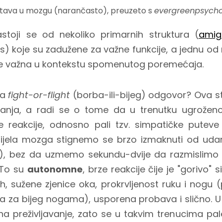
stava u mozgu (narančasto), preuzeto s
evergreenpsych
astoji se od nekoliko primarnih struktura (
amig
s) koje su zadužene za važne funkcije, a jednu od 
je važna u kontekstu spomenutog poremećaja.
za
fight-or-flight
(borba-ili-bijeg) odgovor? Ova str
vanja, a radi se o tome da u trenutku ugroženos
e reakcije, odnosno pali tzv. simpatičke puteve
ijela mozga stignemo se brzo izmaknuti od udar
), bez da uzmemo sekundu-dvije da razmislimo 
. To su
autonomne
, brze reakcije čije je "gorivo"
ah, sužene zjenice oka, prokrvljenost ruku i nogu
ma za bijeg nogama), usporena probava i slično. U
o na preživljavanje, zato se u takvim trenucima pal