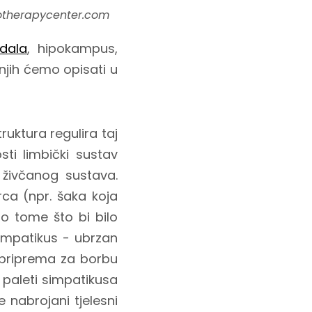
otherapycenter.com
dala
, hipokampus,
njih ćemo opisati u
uktura regulira taj
ti limbički sustav
 živčanog sustava.
ca (npr. šaka koja
o tome što bi bilo
 simpatikus - ubrzan
 (priprema za borbu
 paleti simpatikusa
e nabrojani tjelesni