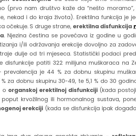
esmo (prvo nam društvo kaže da “nešto moramo”,
 nekad i do kraja života). Erektilna funkcija je je
a očekuje. S druge strane,
erektilna disfunkcija
ća
. Njezina čestina se povećava iz godine u godi
anja i/ili održavanja erekcije dovoljno za zadovo
 traje dulje od tri mjeseca. Statistički podaci pre
e disfunkcije patiti 322 milijuna muškaraca na Z
 – prevalencija je 44 % za dobnu skupinu mušk
8 % za dobnu skupinu 30-49, te 5,1 % do 30 godina s
i o
organskoj erektilnoj disfunkciji
(kada postoji 
, poput krvožilnog ili hormonalnog sustava, pone
hogenoj erekciji
(kada se disfunkcija ipak događa, 