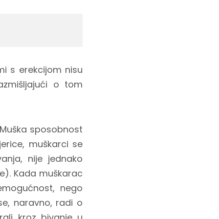
mi s erekcijom nisu
zmišljajući o tom
a. Muška sposobnost
erice, muškarci se
anja, nije jednako
ne). Kada muškarac
nemogućnost, nego
se, naravno, radi o
ali kroz bivanje u