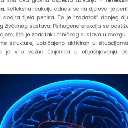
cija ima dva glavna aspekta zbivanja –
refleksn
ja
. Refleksna reakcija odnosi se na djelovanje perife
 dodira tijela penisa. To je “zadatak” donjeg di
g živčanog sustava. Psihogena erekcija se postiže
ajem, što je zadatak limbičkog sustava u mozgu
e strukture, uobičajeno aktiviran u situacijam
vo je vrlo važna činjenica u objašnjavanju psi