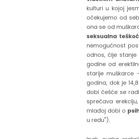
kulturi u kojoj j
očekujemo od sebe,
ona se od muškarc
seksualna teško
nemogućnost postiz
odnos, čije stanje
godine od erektiln
starije muškarce
godina, dok je 14,
dobi češće se rad
sprečava erekciju
mlađoj dobi o
psi
u redu").