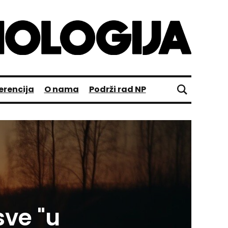
erencija
O nama
Podrži rad NP
 sve "u