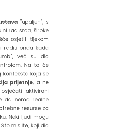
sustava
"upaljen", s
lni rad srca, široke
će osjetiti tijekom
i raditi onda kada
umb", već su dio
ntrolom. Na to će
g konteksta koja se
ja prijetnje
, a ne
osjećati aktivirani
 je da nema realne
otrebne resurse za
ku. Neki ljudi mogu
Što mislite, koji dio