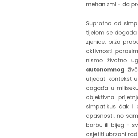
mehanizmi - da pr
Suprotno od simp
tijelom se događa s
zjenice, brža prob
aktivnosti parasi
nismo životno u
autonomnog
živč
utjecati kontekst 
događa u miliseku
objektivna prijetn
simpatikus čak i 
opasnosti, no sam
borbu ili bijeg - 
osjetiti ubrzani rad