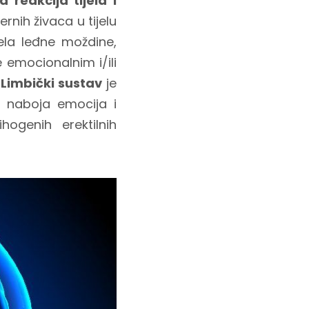
a reakcija tijela i
rnih živaca u tijelu
jela leđne moždine,
 emocionalnim i/ili
.
Limbički sustav
je
a naboja emocija i
hogenih erektilnih