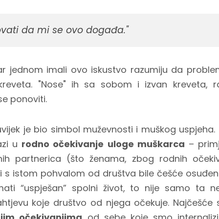
vati da mi se ovo događa."
ar jednom imali ovo iskustvo razumiju da proble
eveta. "Nose" ih sa sobom i izvan kreveta, ra
se ponoviti.
duvijek je bio simbol muževnosti i muškog uspjeh
azi u
rodno očekivanje uloge muškarca
– primj
nih partnerica (što ženama, zbog rodnih očekiv
bi s istom pohvalom od društva bile češće osuđe
mati “uspješan” spolni život, to nije samo ta 
ahtjevu koje društvo od njega očekuje. Najčešće 
njim očekivanjima
od sebe koje smo internalizir