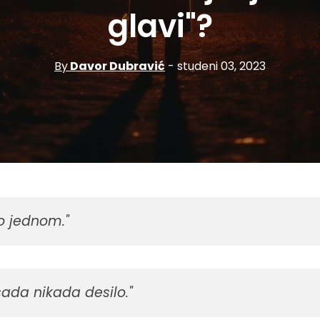
glavi"?
By
Davor Dubravić
- studeni 03, 2023
o jednom."
sada nikada desilo."