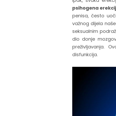
Ipak, svaka erek
psihogena erekci
penisa, često uoči
važnog dijela naše
seksualnim podraž
dio donje mozgovn
preživljavanja. O
disfunkcija.