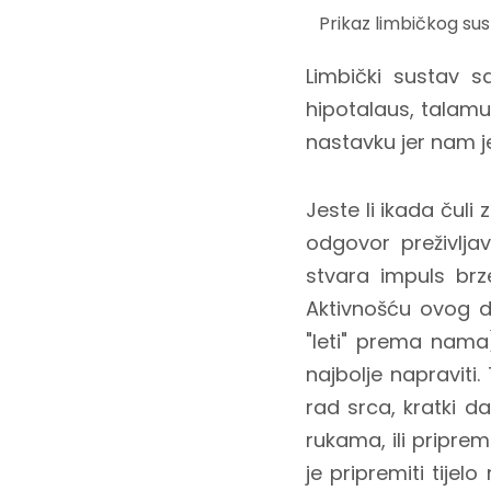
Prikaz limbičkog su
Limbički sustav s
hipotalaus, talamu
nastavku jer nam 
Jeste li ikada čuli 
odgovor preživlja
stvara impuls brz
Aktivnošću ovog d
"leti" prema nama
najbolje napraviti
rad srca, kratki d
rukama, ili pripre
je pripremiti tijel