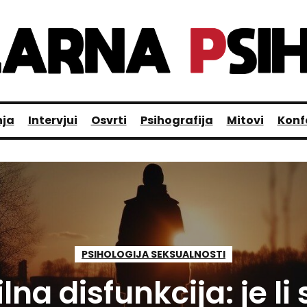
nja
Intervjui
Osvrti
Psihografija
Mitovi
Konf
PSIHOLOGIJA SEKSUALNOSTI
lna disfunkcija: je li