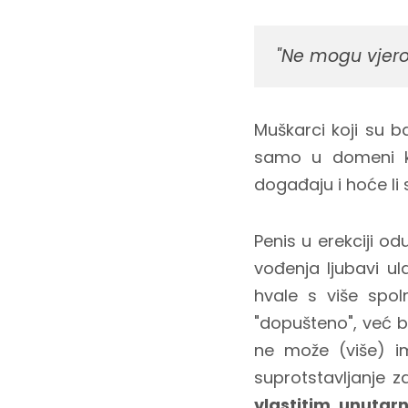
"Ne mogu vjero
Muškarci koji su b
samo u domeni kr
događaju i hoće li 
Penis u erekciji o
vođenja ljubavi ul
hvale s više spol
"dopušteno", već 
ne može (više) i
suprotstavljanje z
vlastitim unutar