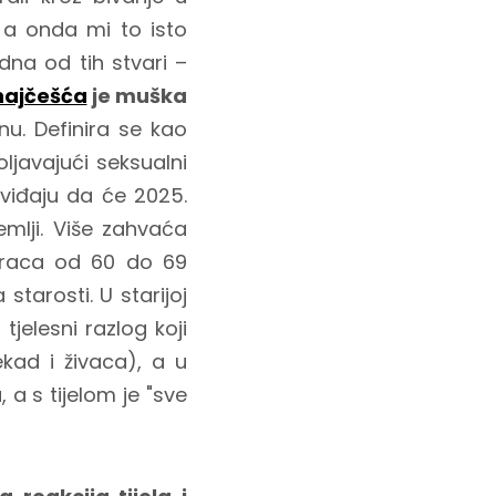
 a onda mi to isto
dna od tih stvari –
najčešća
je muška
nu. Definira se kao
ljavajući seksualni
dviđaju da će 2025.
emlji. Više zahvaća
araca od 60 do 69
tarosti. U starijoj
tjelesni razlog koji
kad i živaca), a u
a s tijelom je "sve