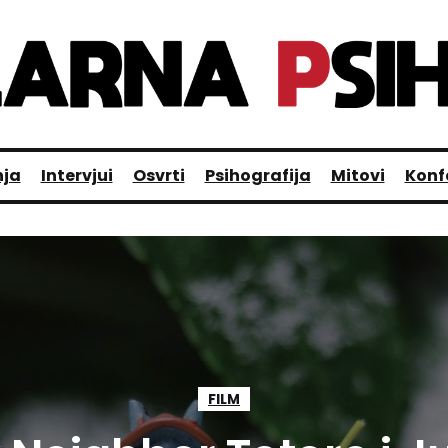
nja
Intervjui
Osvrti
Psihografija
Mitovi
Konf
FILM