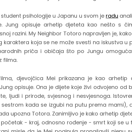
 student psihologije u Japanu u svom je
radu
anali
e. Jung opisuje arhetip djeteta kao nešto s č
snoj razini. My Neighbor Totoro napravljen je, kak
og karaktera koja se ne može svesti na iskustva u p
narodnih priča i običaja što po Jungu omogućav
 filma.
filma, djevojčica Mei prikazana je kao arhetip 
 Jung opisuje. Ona je dijete koje živi odvojeno od
te, ljudi i prirode, svjesnog i nesvjesnoga. Istov
sestrom kada se izgubi na putu prema mami), ali 
ada upozna Totora. Zanimljivo je kako arhetip djet
 početak - kraj, odnosno rođenje - smrt koji se u 
štani misle da je Mei poginula pronašavši njenu 