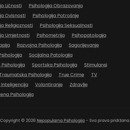
ja Ličnosti
Psihologija Obrazovanja
ja Ovisnosti
Psihologija Potrošnje
ja Religioznosti
Psihologija Seksualnosti
ija Umjetnosti
Psihometrija
Psihopatologija
apija
Razvojna Psihologija
Sagorijevanje
sihologija
Socijalna Patologija
 Psihologija
Sportska Psihologija
Stimulansi
Traumatska Psihologija
True Crime
TV
Inteligencija
Volontiranje
Zdravlje
ena Psihologija
Copyright © 2026
Nepopularna Psihologija
- Sva prava pridržana.