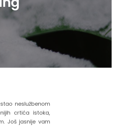
ung
postao neslužbenom
jih crtića istoka,
m. Još jasnije vam