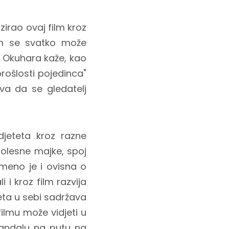
zirao ovaj film kroz
im se svatko može
o Okuhara kaže, kao
rošlosti pojedinca"
a da se gledatelj
djeteta kroz razne
 bolesne majke, spoj
remeno je i ovisna o
i kroz film razvija
eta u sebi sadržava
filmu može vidjeti u
sandalu na putu na