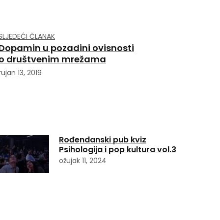
SLJEDEĆI ČLANAK
Dopamin u pozadini ovisnosti
o društvenim mrežama
rujan 13, 2019
Rođendanski pub kviz
Psihologija i pop kultura vol.3
ožujak 11, 2024