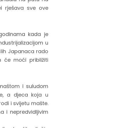
ei rješava sve ove
 godinama kada je
dustrijalizacijom u
slih Japanaca rado
 će moći približiti
i, maštom i suludom
ce, a djeca koja u
odi i svijetu mašte.
 i nepredvidljivim