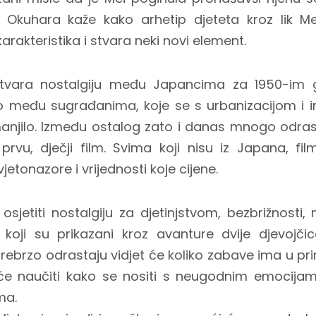
. Okuhara kaže kako arhetip djeteta kroz lik M
karakteristika i stvara neki novi element.
stvara nostalgiju među Japancima za 1950-im
o među sugrađanima, koje se s urbanizacijom i in
njilo. Između ostalog zato i danas mnogo odra
rvu, dječji film. Svima koji nisu iz Japana, film
jetonazore i vrijednosti koje cijene.
 osjetiti nostalgiju za djetinjstvom, bezbrižnost
 koji su prikazani kroz avanture dvije djevojči
ebrzo odrastaju vidjet će koliko zabave ima u prir
e naučiti kako se nositi s neugodnim emocijama
ma.