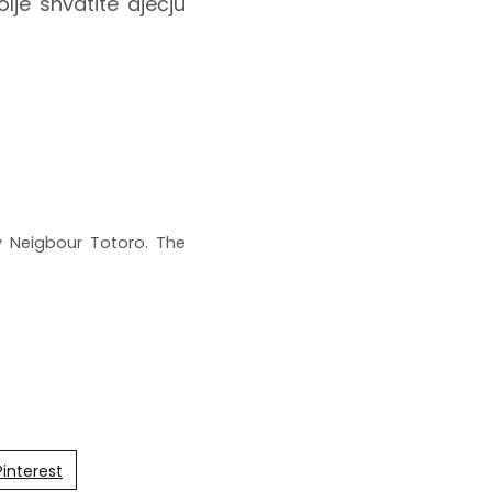
lje shvatite dječju
y Neigbour Totoro. The
Pinterest