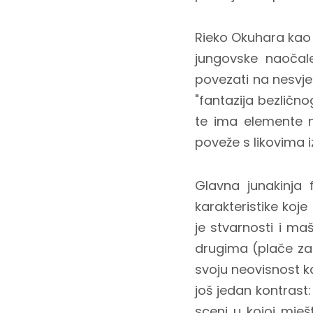
Rieko Okuhara kao
jungovske naočal
povezati na nesvje
"fantazija bezličn
te ima elemente 
poveže s likovima iz
Glavna junakinja 
karakteristike koje
je stvarnosti i maš
drugima (plače za 
svoju neovisnost k
još jedan kontrast:
sceni u kojoj mje