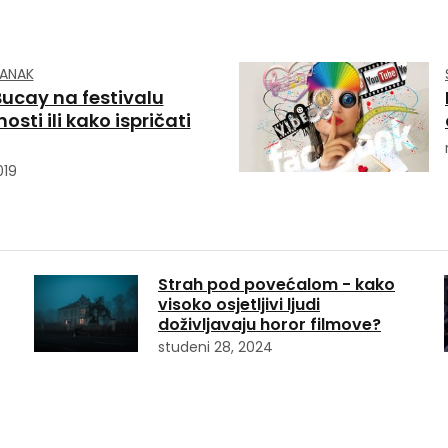
LANAK
ucay na festivalu
osti ili kako ispričati
019
Strah pod povećalom - kako
visoko osjetljivi ljudi
doživljavaju horor filmove?
studeni 28, 2024