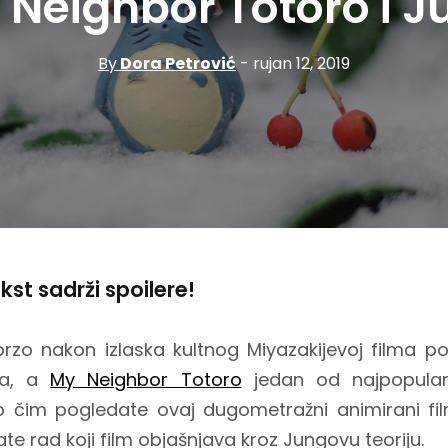
 Neighbor Totoro i J
By
Dora Petrović
- rujan 12, 2019
st sadrži spoilere!
brzo nakon izlaska kultnog Miyazakijevoj filma 
na, a
My Neighbor Totoro
jedan od najpopularni
 čim pogledate ovaj dugometražni animirani fil
te rad koji film objašnjava kroz Jungovu teoriju.