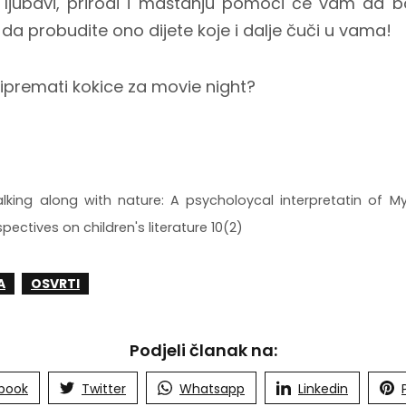
o ljubavi, prirodi i maštanju pomoći će vam da bo
i da probudite ono dijete koje i dalje čuči u vama!
ripremati kokice za movie night?
alking along with nature: A psycholoycal interpretatin of M
pectives on children's literature 10(2)
A
OSVRTI
Podjeli članak na:
book
Twitter
Whatsapp
Linkedin