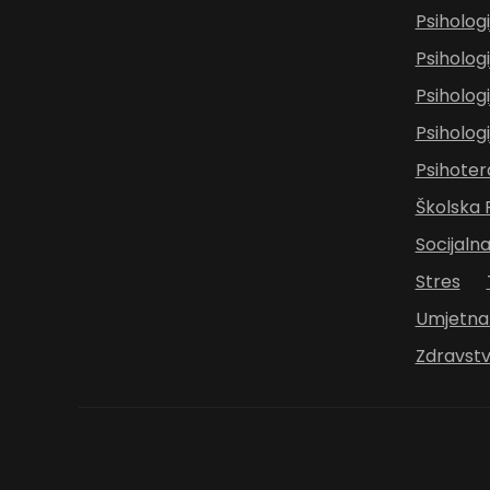
Psihologi
Psihologi
Psihologi
Psiholog
Psihoter
Školska P
Socijalna
Stres
Umjetna 
Zdravstv