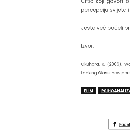
Crtić koji govori 
percepciju svijeta 
Jeste već počeli p
Izvor:
Okuhara, R. (2006). W
Looking Glass: new pers
FILM
PSIHOANALIZ
Face