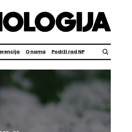
erencija
O nama
Podrži rad NP