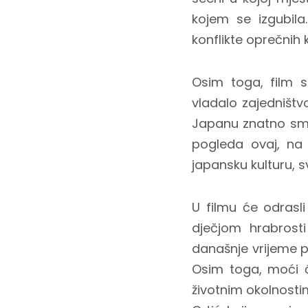
kojem se izgubila
konflikte oprečnih 
Osim toga, film 
vladalo zajedništv
Japanu znatno sma
pogleda ovaj, na p
japansku kulturu, sv
U filmu će odrasli
dječjom hrabrosti
današnje vrijeme pr
Osim toga, moći ć
životnim okolnosti