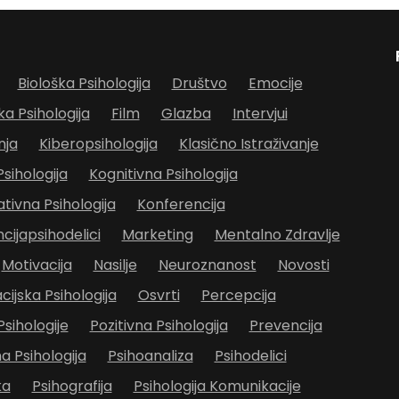
Biološka Psihologija
Društvo
Emocije
ka Psihologija
Film
Glazba
Intervjui
nja
Kiberopsihologija
Klasično Istraživanje
Psihologija
Kognitivna Psihologija
ivna Psihologija
Konferencija
cijapsihodelici
Marketing
Mentalno Zdravlje
Motivacija
Nasilje
Neuroznanost
Novosti
cijska Psihologija
Osvrti
Percepcija
Psihologije
Pozitivna Psihologija
Prevencija
 Psihologija
Psihoanaliza
Psihodelici
ka
Psihografija
Psihologija Komunikacije