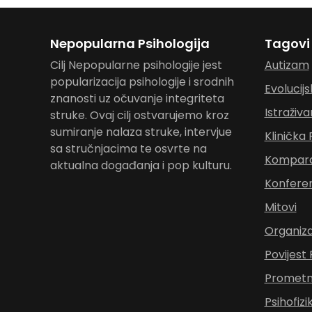
Nepopularna Psihologija
Tagovi
Cilj Nepopularne psihologije jest
Autizam
popularizacija psihologije i srodnih
Evolucijs
znanosti uz očuvanje integriteta
Istraživa
struke. Ovaj cilj ostvarujemo kroz
sumiranje nalaza struke, intervjue
Klinička 
sa stručnjacima te osvrte na
Komparat
aktualna događanja i pop kulturu.
Konferen
Mitovi
Organiza
Povijest 
Prometna
Psihofizi