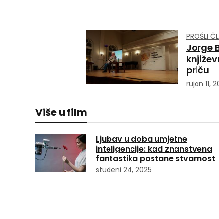
PROŠLI Č
Jorge B
književn
priču
rujan 11, 2
Više u film
Ljubav u doba umjetne
inteligencije: kad znanstvena
fantastika postane stvarnost
studeni 24, 2025