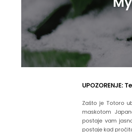
My
UPOZORENJE: Tek
Zašto je Totoro u
maskotom Japa
postaje vam jasno
postaje kad pročita