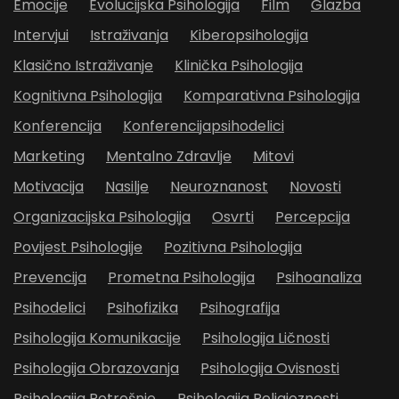
Emocije
Evolucijska Psihologija
Film
Glazba
Intervjui
Istraživanja
Kiberopsihologija
Klasično Istraživanje
Klinička Psihologija
Kognitivna Psihologija
Komparativna Psihologija
Konferencija
Konferencijapsihodelici
Marketing
Mentalno Zdravlje
Mitovi
Motivacija
Nasilje
Neuroznanost
Novosti
Organizacijska Psihologija
Osvrti
Percepcija
Povijest Psihologije
Pozitivna Psihologija
Prevencija
Prometna Psihologija
Psihoanaliza
Psihodelici
Psihofizika
Psihografija
Psihologija Komunikacije
Psihologija Ličnosti
Psihologija Obrazovanja
Psihologija Ovisnosti
Psihologija Potrošnje
Psihologija Religioznosti