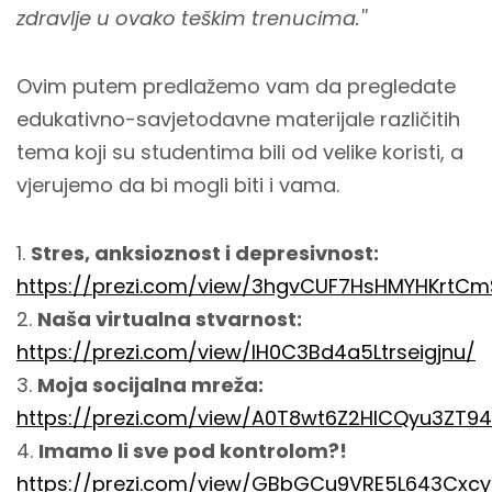
zdravlje u ovako teškim trenucima.''
Ovim putem predlažemo vam da pregledate
edukativno-savjetodavne materijale različitih
tema koji su studentima bili od velike koristi, a
vjerujemo da bi mogli biti i vama.
1.
Stres, anksioznost i depresivnost:
https://prezi.com/view/3hgvCUF7HsHMYHKrtCm
2.
Naša virtualna stvarnost:
https://prezi.com/view/lH0C3Bd4a5Ltrseigjnu/
3.
Moja socijalna mreža:
https://prezi.com/view/A0T8wt6Z2HlCQyu3ZT94
4.
Imamo li sve pod kontrolom?!
https://prezi.com/view/GBbGCu9VRE5L643Cxcy